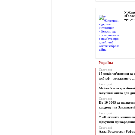
Фоторепортаж
У Жито
«Голос
про діт
Україна
Сьогодні
15 років ув’язнення за 
фсб рф – засуджено с ...
Сьогодні
Майже 5 млн грн збиткі
закупівлі житла для дит
Сьогодні
По 10 000$ за незаконн
кордону: на Закарпатті 
Сьогодні
У «Шегинях» киянин н
підкупити прикордонни
Сьогодні
Алла Басалаєва: Рефо