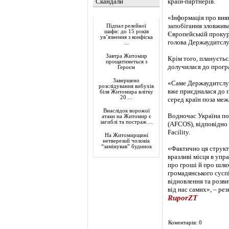
Скандали
країн-партнерів.
Актуально
«Інформація про вия
запобігання зловжив
Підпал релейної
шафи: до 15 років
Європейській прокура
ув’язнення з конфіска
голова Держаудитсл
...
Завтра Житомир
Крім того, плануєть
прощатиметься з
долучилася до прогр
Героєм
Завершено
«Саме Держаудитслуж
розслідування вибухів
вже приєдналася до 
біля Житомира влітку
20 ...
серед країн поза меж
Внаслідок ворожої
Водночас Україна по
атаки на Житомир є
загиблі та постраж ...
(AFCOS), відповідно 
Facility.
На Житомирщині
нетверезий чоловік
“замінував” будинок
«Фактично ця структ
вразливі місця в упр
про гроші й про шлях
громадянського сусп
відновлення та розви
від нас самих», – ре
RuporZT
Коментарів: 0