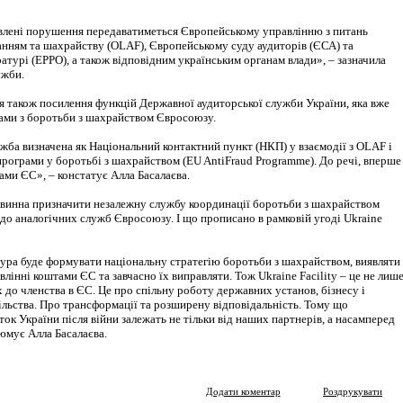
влені порушення передаватиметься Європейському управлінню з питань
анням та шахрайству (OLAF), Європейському суду аудиторів (ЄСА) та
турі (EPPO), а також відповідним українським органам влади», – зазначила
ужби.
ся також посилення функцій Державної аудиторської служби України, яка вже
ами з боротьби з шахрайством Євросоюзу.
ба визначена як Національний контактний пункт (НКП) у взаємодії з OLAF і
програми у боротьбі з шахрайством (EU AntiFraud Programme). До речі, вперше
ами ЄС», – констатує Алла Басалаєва.
винна призначити незалежну службу координації боротьби з шахрайством
до аналогічних служб Євросоюзу. І що прописано в рамковій угоді Ukraine
ура буде формувати національну стратегію боротьби з шахрайством, виявляти
авлінні коштами ЄС та завчасно їх виправляти. Тож Ukraine Facility – це не лиш
 до членства в ЄС. Це про спільну роботу державних установ, бізнесу і
ільства. Про трансформації та розширену відповідальність. Тому що
ток України після війни залежать не тільки від наших партнерів, а насамперед
зюмує Алла Басалаєва.
Додати коментар
Роздрукувати