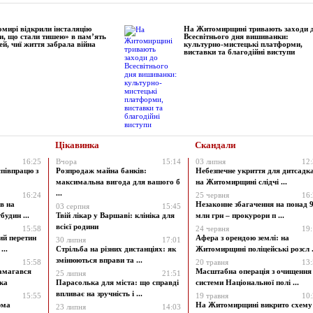
мирі відкрили інсталяцію
На Житомирщині тривають заходи 
и, що стали тишею» в пам’ять
Всесвітнього дня вишиванки:
ей, чиї життя забрала війна
культурно-мистецькі платформи,
виставки та благодійні виступи
Цікавинка
Скандали
16:25
Вчора
15:14
03 липня
12
співпрацю з
Розпродаж майна банків:
Небезпечне укриття для дитсадк
максимальна вигода для вашого б
на Житомирщині слідчі ...
...
16:24
25 червня
16
в на
Незаконне збагачення на понад 9
03 серпня
15:45
будин ...
Твій лікар у Варшаві: клініка для
млн грн – прокурори п ...
всієї родини
15:58
24 червня
19
ий перетин
Афера з орендою землі: на
30 липня
17:01
...
Стрільба на різних дистанціях: як
Житомирщині поліцейські розсл .
змінюються вправи та ...
15:58
20 травня
13
амагався
Масштабна операція з очищення
25 липня
21:51
ка
Парасолька для міста: що справді
системи Національної полі ...
впливає на зручність і ...
15:55
19 травня
10
рма
На Житомирщині викрито схему
23 липня
14:03