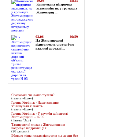
19.06
15:33
Комплексна підтримка
захисників: як у громадах
Житомирщ ...
03.06
16:59
На Житомирщині
відновлюють стратегічно
важливі дорожні ...
Огляд преси
Спалювати чи компостувати?
(газета «Ехо»)
Галина Корінна: «Наше завдання –
збільшувати кількість ...
(газета «Ехо»)
Галина Корінна: «У служби зайнятості
Житомирщини – 4200 ...
(Газета "Эхо)
Талановитий співак з Житомирщини
потребує підтримки у г ...
(20 хвилин)
Вбивцю жінки суддя відпустив під арешт без