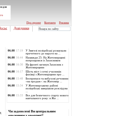
ом для
ого
Про проект
Контакти
Реклама
Досьє
Довідники
Обласні новини
06.08
17:19
У Звягелі поліцейські розшукали
причетного до наруги на ...
06.08
16:44
Назавжди 25: На Житомирщині
попрощалися із Захисником
06.08
16:30
На фронті загинув Захисник з
Житомирщини
06.08
16:17
Шість міст і сотні учасників:
фахівці з Житомирщини про ...
06.08
15:48
Боєприпаси та вибухові речовини
«на продаж»: на Житомир ...
06.08
15:34
У Житомирському районі
поліцейські завершили розслідува
...
06.08
15:33
Все для безпечного старту нового
навчального року: в Жи ...
Опитування
Чи задоволені Ви центральним
д
опаленням у квартирі?