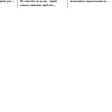
цтві доп ...
Не списуйте це на вік - перші
незаконного нарахування гр ...
ознаки серйозних проблем ...