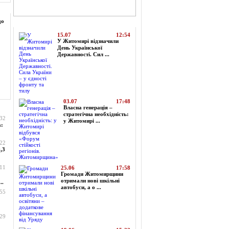
до
Топ-новини
15.07
12:54
У Житомирі відзначили
День Української
Державності. Сил ...
03.07
17:48
Власна генерація –
стратегічна необхідність:
:32
у Житомирі ...
а:
:22
,3
:11
25.06
17:58
Громади Житомирщини
отримали нові шкільні
..
автобуси, а о ...
:55
:29