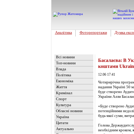
Аналітика
Фоторепортажи
Думка експ
Головна
Новини
»
Україна
Всі новини
Басалаєва: В Ук
Топ-новини
коштами Ukraine
Влада
12.06 17:41
Політика
Економіка
Чотирирічна програм
Життя
надання Україні 50 
буде створено Аудит
Кримінал
України Алли Басала
Спорт
Культура
«Буде створено Ауди
Обласні новини
потенційними недолі
будь-якої суми, витра
Україна
Цитати
Голова Держаудитслу
Актуально
необхідним кроком, 