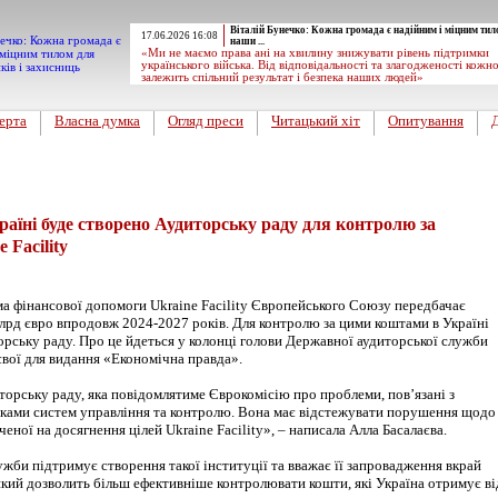
Віталій Бунечко: Кожна громада є надійним і міцним тил
17.06.2026 16:08
наши ...
«Ми не маємо права ані на хвилину знижувати рівень підтримки
українського війська. Від відповідальності та злагодженості кожн
залежить спільний результат і безпека наших людей»
ерта
Власна думка
Огляд преси
Читацький хіт
Опитування
раїні буде створено Аудиторську раду для контролю за
 Facility
а фінансової допомоги Ukraine Facility Європейського Союзу передбачає
млрд євро впродовж 2024-2027 років. Для контролю за цими коштами в Україні
орську раду. Про це йдеться у колонці голови Державної аудиторської служби
євої для видання «Економічна правда».
торську раду, яка повідомлятиме Єврокомісію про проблеми, пов’язані з
ками систем управління та контролю. Вона має відстежувати порушення щодо
ченої на досягнення цілей Ukraine Facility», – написала Алла Басалаєва.
жби підтримує створення такої інституції та вважає її запровадження вкрай
який дозволить більш ефективніше контролювати кошти, які Україна отримує ві