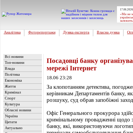
17.06.2026
«Ми не м
українсь
залежить
Аналітика
Фоторепортажи
Думка експерта
Власна думка
Огл
Головна
Новини
»
Україна
Всі новини
Посадовці банку організува
Топ-новини
мережі Інтернет
Влада
Політика
18.06 23:28
Економіка
За клопотанням детектива, погодже
Життя
Кримінал
керівникам Департаментів банку, я
Спорт
розшуку, суд обрав запобіжні заход
Культура
Обласні новини
Офіс Генерального прокурора здій
Україна
кримінальному провадженні щодо з
Цитати
банку, які, використовуючи логотип
Актуально
термінали самообслуговування банк