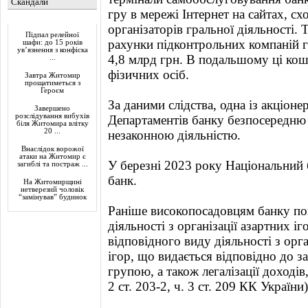
Скандали
гру в мережі Інтернет на сайтах, с
Актуально
організаторів гральної діяльності.
Підпал релейної
рахунки підконтрольних компаній 
шафи: до 15 років
ув’язнення з конфіска
4,8 млрд грн. В подальшому ці кош
...
фізичних осіб.
Завтра Житомир
прощатиметься з
Героєм
За даними слідства, одна із акціоне
Завершено
розслідування вибухів
Департаментів банку безпосередню
біля Житомира влітку
20 ...
незаконною діяльністю.
Внаслідок ворожої
атаки на Житомир є
У березні 2023 року Національний б
загиблі та постраж ...
банк.
На Житомирщині
нетверезий чоловік
“замінував” будинок
Раніше високопосадовцям банку по
діяльності з організації азартних і
відповідного виду діяльності з орга
ігор, що видається відповідно до з
групою, а також легалізації доход
2 ст. 203-2, ч. 3 ст. 209 КК України)