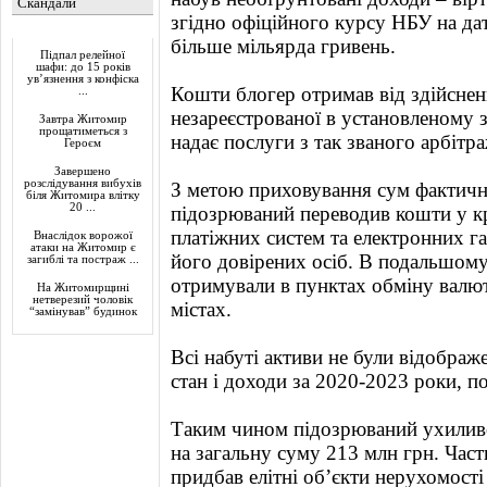
Скандали
згідно офіційного курсу НБУ на да
Актуально
більше мільярда гривень.
Підпал релейної
шафи: до 15 років
ув’язнення з конфіска
Кошти блогер отримав від здійсненн
...
незареєстрованої в установленому 
Завтра Житомир
прощатиметься з
надає послуги з так званого арбітра
Героєм
Завершено
розслідування вибухів
З метою приховування сум фактичн
біля Житомира влітку
20 ...
підозрюваний переводив кошти у к
платіжних систем та електронних га
Внаслідок ворожої
атаки на Житомир є
його довірених осіб. В подальшому
загиблі та постраж ...
отримували в пунктах обміну валют 
На Житомирщині
нетверезий чоловік
містах.
“замінував” будинок
Всі набуті активи не були відображ
стан і доходи за 2020-2023 роки, п
Таким чином підозрюваний ухиливс
на загальну суму 213 млн грн. Част
придбав елітні об’єкти нерухомості