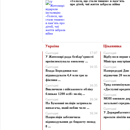
«Голоси, що стали тишею» в пам’ять
про дітей, чиї життя забрала війна
Україна
Цікавинка
Сьогодні
17:07
Сьогодні
У Житомирі рада безбар’єрності
Відбулося перше 
проінспектувала оновлену ...
Міністра внутрішні
Сьогодні
16:35
Сьогодні
Влада Бородянки має
Напередодні Дня 
відшкодувати 4,4 млн грн за
відзначив 20 моло
фіктивн ...
Сьогодні
Уряд оптимізува
Сьогодні
16:35
Виключили з військового обліку
«Доступні кредити 
близько 1200 осіб: поліц ...
Сьогодні
МОН оновило дер
Сьогодні
16:34
На Буковині поліція затримала
загальної середньої
вимагача, який побив чоло ...
Сьогодні
У Держрибагентст
Сьогодні
16:34
Нацполіція забезпечила
проєкти лімітів ви
відшкодування до бюджету понад
8 ...