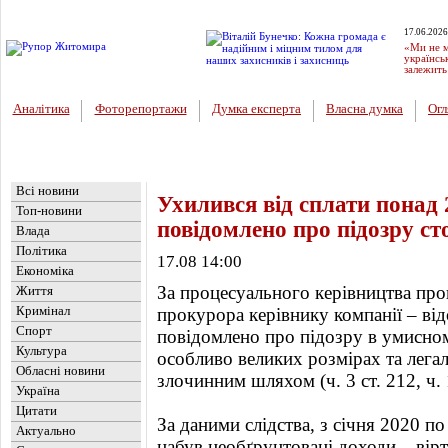
17.06.2026
«Ми не м
українсь
залежить
Аналітика
Фоторепортажи
Думка експерта
Власна думка
Огл
Головна
Новини
»
Україна
Всі новини
Ухилився від сплати понад 
Топ-новини
повідомлено про підозру с
Влада
Політика
17.08 14:00
Економіка
За процесуального керівництва пр
Життя
Кримінал
прокурора керівнику компанії – в
Спорт
повідомлено про підозру в умисном
Культура
особливо великих розмірах та легал
Обласні новини
злочинним шляхом (ч. 3 ст. 212, ч. 
Україна
Цитати
За даними слідства, з січня 2020 п
Актуально
набув необґрунтовані доходи – вір