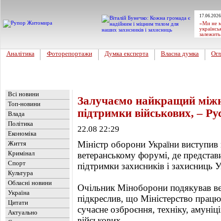
17.06.2026
«Ми не м
українсь
залежить
Аналітика
Фоторепортажи
Думка експерта
Власна думка
Огл
Головна
Новини
»
Україна
Всі новини
Залучаємо найкращий міжн
Топ-новини
підтримки військових, – Р
Влада
Політика
22.08 22:29
Економіка
Міністр оборони України виступив
Життя
Кримінал
ветеранському форумі, де представи
Спорт
підтримки захисників і захисниць У
Культура
Обласні новини
Очільник Міноборони подякував вет
Україна
підкреслив, що Міністерство працю
Цитати
сучасне озброєння, техніку, амуніц
Актуально
військових.