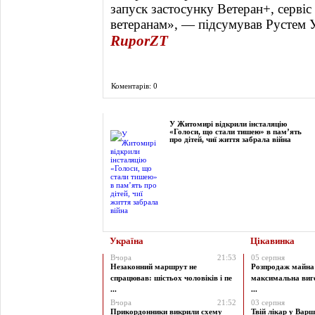
запуск застосунку Ветеран+, серві
ветеранам», — підсумував Рустем 
RuporZT
Коментарів: 0
Фоторепортаж
У Житомирі відкрили інсталяцію
«Голоси, що стали тишею» в пам’ять
про дітей, чиї життя забрала війна
Україна
Цікавинка
Вчора
21:53
05 серпня
Незаконний маршрут не
Розпродаж майна 
спрацював: шістьох чоловіків і пе
максимальна виг
...
...
Вчора
21:52
03 серпня
Прикордонники викрили схему
Твій лікар у Варш