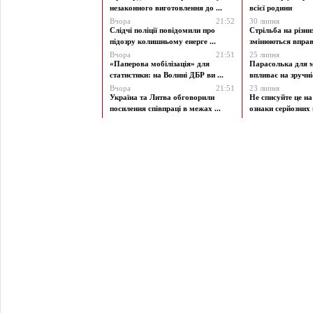
незаконного виготовлення до ...
всієї родини
Вчора
21:52
30 липня
Слідчі поліції повідомили про
Стрільба на різни
підозру колишньому енерге ...
змінюються вправи
Вчора
21:51
25 липня
«Паперова мобілізація» для
Парасолька для м
статистики: на Волині ДБР ви ...
впливає на зручніст
Вчора
21:51
23 липня
Україна та Литва обговорили
Не списуйте це на
посилення співпраці в межах ...
ознаки серйозних 