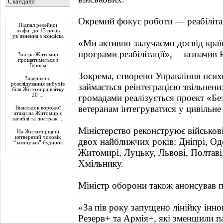
Скандали
Актуально
Окремий фокус роботи — реабілітац
Підпал релейної
шафи: до 15 років
ув’язнення з конфіска
«Ми активно залучаємо досвід кра
...
програми реабілітації», – зазначив
Завтра Житомир
прощатиметься з
Героєм
Зокрема, створено Управління псих
Завершено
розслідування вибухів
займається реінтеграцією звільнени
біля Житомира влітку
20 ...
громадами реалізується проект «Бе
ветеранам інтегруватися у цивільне 
Внаслідок ворожої
атаки на Житомир є
загиблі та постраж ...
Міністерство реконструює військові
На Житомирщині
нетверезий чоловік
двох найближчих років: Дніпрі, Оде
“замінував” будинок
Житомирі, Луцьку, Львові, Полтаві
Хмільнику.
Міністр оборони також анонсував п
«За пів року запущено лінійку інн
Резерв+ та Армія+, які зменшили п