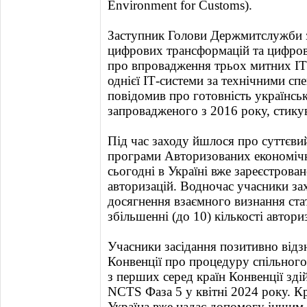
Environment for Customs).
Заступник Голови Держмитслужби з
цифрових трансформацій та цифрові
про впровадження трьох митних ІТ
однієї ІТ-системи за технічними с
повідомив про готовність українсь
запровадженого з 2016 року, стику
Під час заходу йшлося про суттєви
програми Авторизованих економічн
сьогодні в Україні вже зареєстрова
авторизацій. Водночас учасники за
досягнення взаємного визнання ста
збільшенні (до 10) кількості автори
Учасники засідання позитивно відз
Конвенції про процедуру спільного
з перших серед країн Конвенції зді
NCTS Фаза 5 у квітні 2024 року. Кр
Україна вже надає допомогу іншим к