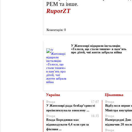
PEM та інше.
RuporZT
Коментарів: 0
Фоторепортаж
У Житомирі відкрили інсталяцію
«Голоси, що стали тишею» в пам’ять
про дітей, чиї життя забрала війна
Україна
Цікавинка
Вчора
17:07
Вчора
У Житомирі рада безбар’єрності
Відбулося перше 
проінспектувала оновлену ...
Міністра внутрішні
Вчора
16:35
Вчора
Влада Бородянки має
Напередодні Дня 
відшкодувати 4,4 млн грн за
відзначив 20 моло
фіктивн ...
Вчора