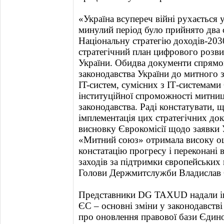
«Україна всупереч війні рухається у
минулий період було прийнято два 
Національну стратегію доходів-203
стратегічний план цифрового розв
України. Обидва документи спрямо
законодавства України до митного 
IT-систем, сумісних з ІТ-системам
інституційної спроможності митниц
законодавства. Раді констатувати, 
імплементація цих стратегічних до
висновку Єврокомісії щодо заявки 
«Митний союз» отримала високу оц
констатацію прогресу і переконані 
заходів за підтримки європейських 
Голови Держмитслужби Владислав 
Представники DG TAXUD надали і
ЄС – основні зміни у законодавстві
про оновлення правової бази Єдин