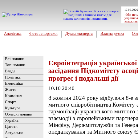
17.06.2026
«Ми не м
українсь
залежить
Аналітика
Фоторепортажи
Думка експерта
Власна думка
Огл
Головна
Новини
»
Україна
Всі новини
Євроінтеграція української
Топ-новини
засідання Підкомітету асоц
Влада
прогрес і подальші дії
Політика
Економіка
10.10 20:40
Життя
Кримінал
8 жовтня 2024 року відбулося 8-е з
Спорт
митного співробітництва Комітету 
Культура
гармонізації українського митного 
Обласні новини
взаємодії з європейськими партнера
Україна
Мінфіну, Держмитслужби та Генера
Цитати
оподаткування та Митного союзу Є
Актуально