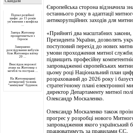
Скандали
Європейська сторона відзначила зн
Актуально
останнього року в адаптації митног
Підпал релейної
шафи: до 15 років
антикорупційних заходів для митни
ув’язнення з конфіска
...
«Прийняті два масштабних закони, я
Завтра Житомир
прощатиметься з
Президента України, дозволять укр
Героєм
поступовий перехід до нових митни
Завершено
розслідування вибухів
умови проходження митної служби,
біля Житомира влітку
20 ...
підвищить професійну компетентніс
Внаслідок ворожої
запровадженні європейських митни
атаки на Житомир є
загиблі та постраж ...
цьому році Національний план цифро
розрахований до 2026 року і базує
На Житомирщині
нетверезий чоловік
стратегічному плані електронної м
“замінував” будинок
директор Департаменту митної полі
Олександр Москаленко.
Олександр Москаленко також проін
прогрес у розробці нового Митного
запровадження якого український б
працюватимуть за правилами ЄС.