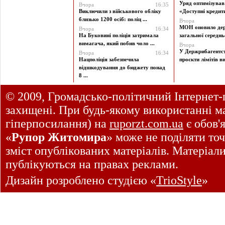
Уряд оптимізува
Вчора
16:35
Виключили з військового обліку
«Доступні кредити 
близько 1200 осіб: поліц ...
Вчора
МОН оновило дер
Вчора
16:34
На Буковині поліція затримала
загальної середньої
вимагача, який побив чоло ...
Вчора
У Держрибагентст
Вчора
16:34
Нацполіція забезпечила
проєкти лімітів ви
відшкодування до бюджету понад
8 ...
© 2009, Громадсько-політичний Інтернет-
захищені. При будь-якому використанні ма
гіперпосилання) на
ruporzt.com.ua
є обов'
«
Рупор Житомира
» може не поділяти точ
зміст опублікованих матеріалів. Матеріал
публікуються на правах реклами.
Дизайн розроблено студією «
TrioStyle
»