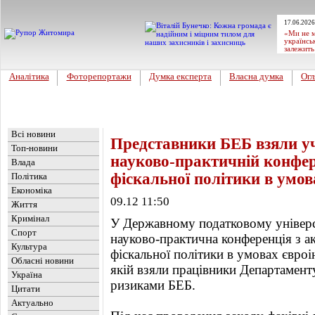
17.06.2026
«Ми не м
українсь
залежить
Аналітика
Фоторепортажи
Думка експерта
Власна думка
Огл
Головна
Новини
»
Україна
Всі новини
Представники БЕБ взяли у
Топ-новини
науково-практичній конфер
Влада
фіскальної політики в умов
Політика
Економіка
09.12 11:50
Життя
Кримінал
У Державному податковому універс
Спорт
науково-практична конференція з а
Культура
фіскальної політики в умовах євроі
Обласні новини
якій взяли працівники Департаменту
Україна
ризиками БЕБ.
Цитати
Актуально