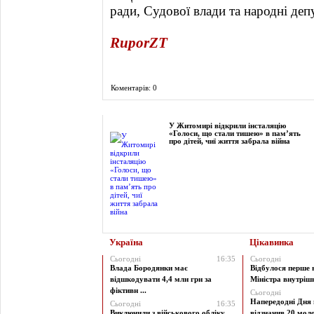
ради, Судової влади та народні деп
RuporZT
Коментарів: 0
Фоторепортаж
У Житомирі відкрили інсталяцію
«Голоси, що стали тишею» в пам’ять
про дітей, чиї життя забрала війна
Україна
Цікавинка
Сьогодні
16:35
Сьогодні
Влада Бородянки має
Відбулося перше 
відшкодувати 4,4 млн грн за
Міністра внутрішні
фіктивн ...
Сьогодні
Напередодні Дня 
Сьогодні
16:35
Виключили з військового обліку
відзначив 20 моло