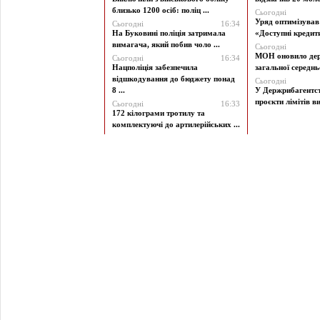
близько 1200 осіб: поліц ...
Сьогодні
Уряд оптимізува
Сьогодні
16:34
На Буковині поліція затримала
«Доступні кредити 
вимагача, який побив чоло ...
Сьогодні
МОН оновило дер
Сьогодні
16:34
Нацполіція забезпечила
загальної середньої
відшкодування до бюджету понад
Сьогодні
8 ...
У Держрибагентст
проєкти лімітів ви
Сьогодні
16:33
172 кілограми тротилу та
комплектуючі до артилерійських ...