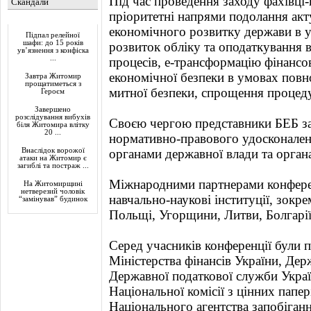
Під час проведення заходу фахівці-
Скандали
пріоритетні напрями подолання акт
Актуально
економічного розвитку держави в у
Підпал релейної
шафи: до 15 років
розвиток обліку та оподаткування в
ув’язнення з конфіска
...
процесів, е-трансформацію фінансо
економічної безпеки в умовах повн
Завтра Житомир
прощатиметься з
митної безпеки, спрощення процеду
Героєм
Завершено
розслідування вибухів
Своєю чергою представники БЕБ за
біля Житомира влітку
20 ...
нормативно-правового удосконален
Внаслідок ворожої
органами державної влади та орган
атаки на Житомир є
загиблі та постраж ...
Міжнародними партнерами конференц
На Житомирщині
нетверезий чоловік
навчально-наукові інституції, зокре
“замінував” будинок
Польщі, Угорщини, Литви, Болгарі
Серед учасників конференції були п
Міністерства фінансів України, Дер
Державної податкової служби Украї
Національної комісії з цінних папе
Національного агентства запобіганн