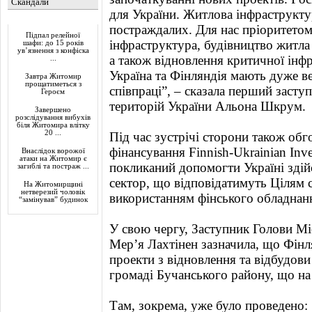
Скандали
для України. Житлова інфраструкту
Актуально
постраждалих. Для нас пріоритетом
Підпал релейної
інфраструктура, будівництво житла
шафи: до 15 років
ув’язнення з конфіска
а також відновлення критичної інф
...
Україна та Фінляндія мають дуже в
Завтра Житомир
прощатиметься з
співпраці”, – сказала перший засту
Героєм
територій України Альона Шкрум.
Завершено
розслідування вибухів
біля Житомира влітку
20 ...
Під час зустрічі сторони також об
фінансування Finnish-Ukrainian Inv
Внаслідок ворожої
атаки на Житомир є
покликаний допомогти Україні здій
загиблі та постраж ...
сектор, що відповідатимуть Цілям 
На Житомирщині
нетверезий чоловік
використанням фінського обладнанн
“замінував” будинок
У свою чергу, Заступник Голови Міс
Мер’я Лахтінен зазначила, що Фінл
проекти з відновлення та відбудови
громаді Бучанського району, що на
Там, зокрема, уже було проведено: