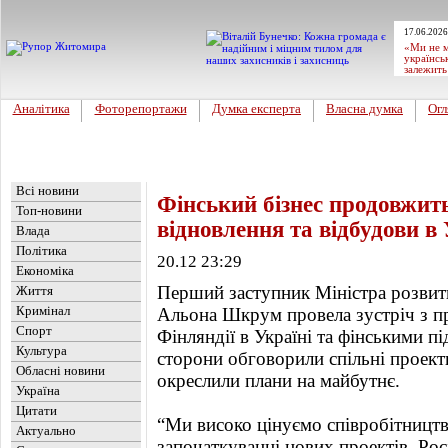
17.06.2026
«Ми не м
українсь
залежить
Аналітика
Фоторепортажи
Думка експерта
Власна думка
Огл
Головна
Новини
»
Україна
Всі новини
Фінський бізнес продовжить
Топ-новини
відновлення та відбудови в 
Влада
Політика
20.12 23:29
Економіка
Перший заступник Міністра розвитк
Життя
Кримінал
Альона Шкрум провела зустріч з п
Спорт
Фінляндії в Україні та фінськими п
Культура
сторони обговорили спільні проекти,
Обласні новини
окреслили плани на майбутнє.
Україна
Цитати
“Ми високо цінуємо співробітництво
Актуально
започаткуванні нових проектів. Рос