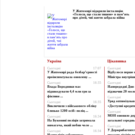
Фоторепортаж
У Житомирі відкрили інсталяцію
«Голоси, що стали тишею» в пам’ять
про дітей, чиї життя забрала війна
Україна
Цікавинка
Сьогодні
17:07
Сьогодні
У Житомирі рада безбар’єрності
Відбулося перше 
проінспектувала оновлену ...
Міністра внутрішні
Сьогодні
16:35
Сьогодні
Влада Бородянки має
Напередодні Дня 
відшкодувати 4,4 млн грн за
відзначив 20 моло
фіктивн ...
Сьогодні
Уряд оптимізува
Сьогодні
16:35
Виключили з військового обліку
«Доступні кредити 
близько 1200 осіб: поліц ...
Сьогодні
МОН оновило дер
Сьогодні
16:34
На Буковині поліція затримала
загальної середньої
вимагача, який побив чоло ...
Сьогодні
У Держрибагентст
Сьогодні
16:34
Нацполіція забезпечила
проєкти лімітів ви