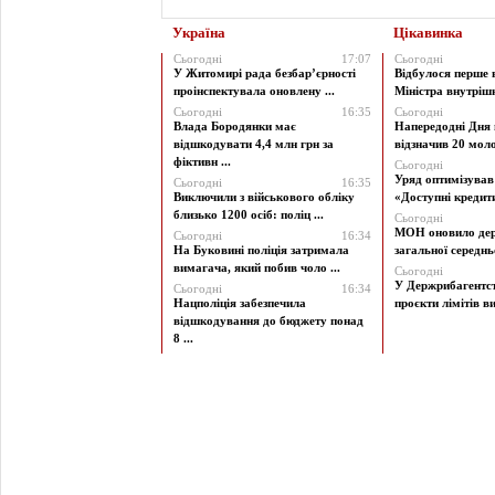
Україна
Цікавинка
Сьогодні
17:07
Сьогодні
У Житомирі рада безбар’єрності
Відбулося перше 
проінспектувала оновлену ...
Міністра внутрішні
Сьогодні
16:35
Сьогодні
Влада Бородянки має
Напередодні Дня 
відшкодувати 4,4 млн грн за
відзначив 20 моло
фіктивн ...
Сьогодні
Уряд оптимізува
Сьогодні
16:35
Виключили з військового обліку
«Доступні кредити 
близько 1200 осіб: поліц ...
Сьогодні
МОН оновило дер
Сьогодні
16:34
На Буковині поліція затримала
загальної середньої
вимагача, який побив чоло ...
Сьогодні
У Держрибагентст
Сьогодні
16:34
Нацполіція забезпечила
проєкти лімітів ви
відшкодування до бюджету понад
8 ...