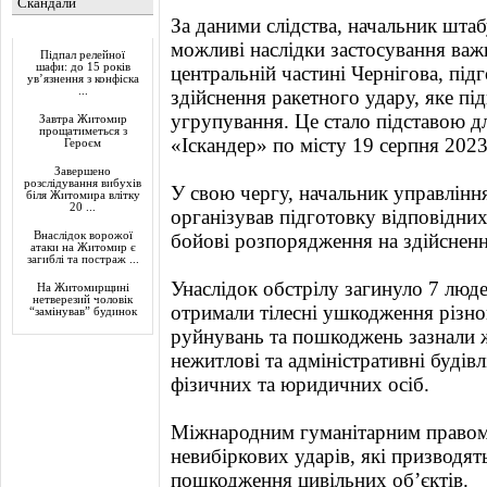
Скандали
За даними слідства, начальник шта
Актуально
можливі наслідки застосування важ
Підпал релейної
шафи: до 15 років
центральній частині Чернігова, пі
ув’язнення з конфіска
...
здійснення ракетного удару, яке пі
угрупування. Це стало підставою дл
Завтра Житомир
прощатиметься з
«Іскандер» по місту 19 серпня 2023
Героєм
Завершено
розслідування вибухів
У свою чергу, начальник управління
біля Житомира влітку
20 ...
організував підготовку відповідних
Внаслідок ворожої
бойові розпорядження на здійсненн
атаки на Житомир є
загиблі та постраж ...
Унаслідок обстрілу загинуло 7 люд
На Житомирщині
нетверезий чоловік
отримали тілесні ушкодження різно
“замінував” будинок
руйнувань та пошкоджень зазнали ж
нежитлові та адміністративні будівл
фізичних та юридичних осіб.
Міжнародним гуманітарним правом
невибіркових ударів, які призводят
пошкодження цивільних об’єктів.