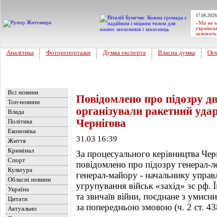
17.06.2026
«Ми не м
українсь
залежить
Аналітика
Фоторепортажи
Думка експерта
Власна думка
Огл
Головна
Новини
»
Україна
Всі новини
Повідомлено про підозру дв
Топ-новини
організували ракетний удар
Влада
Чернігова
Політика
Економіка
31.03 16:39
Життя
Кримінал
За процесуального керівництва Чер
Спорт
повідомлено про підозру генерал-л
Культура
генерал-майору - начальнику управл
Обласні новини
угрупування військ «захід» зс рф.
Україна
та звичаїв війни, поєднане з умисн
Цитати
за попередньою змовою (ч. 2 ст. 43
Актуально