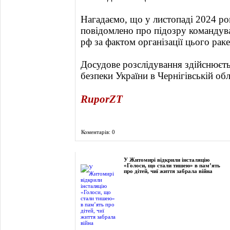
Нагадаємо, що у листопаді 2024 ро
повідомлено про підозру командува
рф за фактом організації цього рак
Досудове розслідування здійснюєт
безпеки України в Чернігівській обл
RuporZT
Коментарів: 0
Фоторепортаж
У Житомирі відкрили інсталяцію
«Голоси, що стали тишею» в пам’ять
про дітей, чиї життя забрала війна