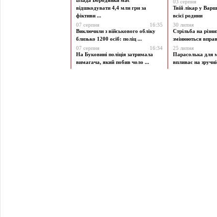
Влада Бородянки має
03 серпня
відшкодувати 4,4 млн грн за
Твій лікар у Варш
фіктивн ...
всієї родини
07 серпня
16:35
30 липня
Виключили з військового обліку
Стрільба на різни
близько 1200 осіб: поліц ...
змінюються вправи
07 серпня
16:34
25 липня
На Буковині поліція затримала
Парасолька для м
вимагача, який побив чоло ...
впливає на зручніст