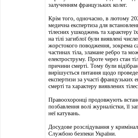
залученням французьких колег.
Крім того, одночасно, в лютому 20
медична експертиза для встановлен
тілесних ушкоджень та характеру їх
на тілі загиблої були виявлені числ
жорстокого поводження, зокрема са
частинах тіла, зламане ребро та мож
електроструму. Проте через стан ті
причини смерті. Тому були відібрані
вирішується питання щодо проведе
експертизи за участі французьких 
смерті та характеру виявлених тіл
Правоохоронці продовжують встано
позбавлення волі журналістки, її за
неї катувань.
Досудове розслідування у криміна
Службою безпеки України.