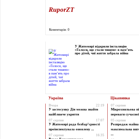
RuporZT
Коментарів: 0
Фоторепортаж
У Житомирі відкрили інсталяцію
«Голоси, що стали тишею» в пам’ять
про дітей, чиї життя забрала війна
Україна
Цікавинка
Вчора
22:19
07 серпня
У застосунку Дія можна знайти
Мікрохвильова пі
найближче укриття
переваги сучасної 
07 серпня
17:07
05 серпня
У Житомирі рада безбар’єрності
Розпродаж майна 
проінспектувала оновлену ...
максимальна виг
...
07 серпня
16:35