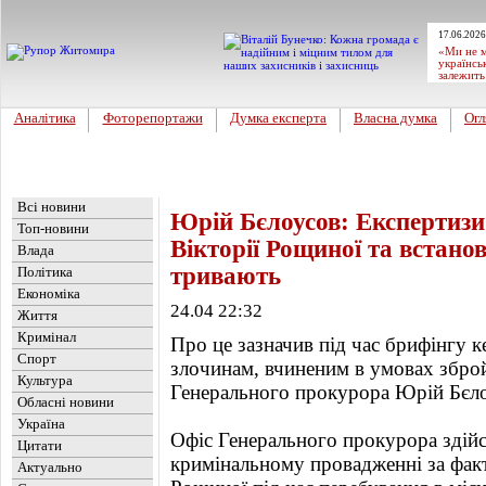
17.06.2026
«Ми не м
українсь
залежить
Аналітика
Фоторепортажи
Думка експерта
Власна думка
Огл
Головна
Новини
»
Україна
Всі новини
Юрій Бєлоусов: Експертизи 
Топ-новини
Вікторії Рощиної та встанов
Влада
тривають
Політика
Економіка
24.04 22:32
Життя
Кримінал
Про це зазначив під час брифінгу к
Спорт
злочинам, вчиненим в умовах збро
Культура
Генерального прокурора Юрій Бєло
Обласні новини
Україна
Офіс Генерального прокурора здій
Цитати
кримінальному провадженні за факт
Актуально