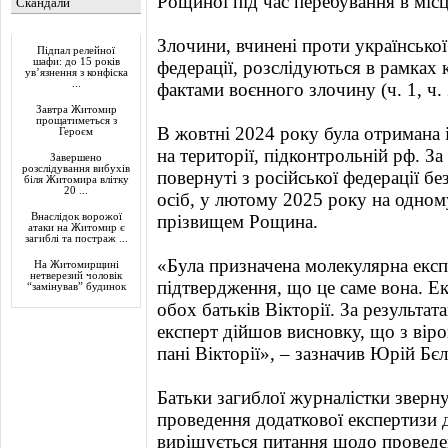
Рощиної під час перебування в місц
Скандали
Актуально
Злочини, вчинені проти української
Підпал релейної
шафи: до 15 років
федерації, розслідуються в рамках
ув’язнення з конфіска
...
фактами воєнного злочину (ч. 1, ч. 
Завтра Житомир
прощатиметься з
В жовтні 2024 року була отримана 
Героєм
на території, підконтрольній рф. За
Завершено
розслідування вибухів
повернуті з російської федерації б
біля Житомира влітку
20 ...
осіб, у лютому 2025 року на одному
Внаслідок ворожої
прізвищем Рощина.
атаки на Житомир є
загиблі та постраж ...
«Була призначена молекулярна експер
На Житомирщині
нетверезий чоловік
підтвердження, що це саме вона. Е
“замінував” будинок
обох батьків Вікторії. За результат
експерт дійшов висновку, що з вір
пані Вікторії», – зазначив Юрій Бє
Батьки загиблої журналістки зверн
проведення додаткової експертизи дл
вирішується питання щодо проведенн