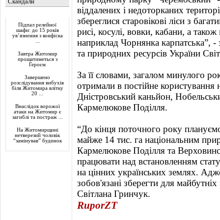
Скандали
віддалених і недоторканих територі
Актуально
збереглися старовікові ліси з багат
Підпал релейної
рисі, косулі, вовки, кабани, а також
шафи: до 15 років
ув’язнення з конфіска
наприклад Чорнянка карпатська”, - 
...
та природних ресурсів України Сві
Завтра Житомир
прощатиметься з
Героєм
За її словами, загалом минулого рок
Завершено
розслідування вибухів
отримали в постійне користування н
біля Житомира влітку
20 ...
Дністровський каньйон, Нобельськ
Кармелюкове Поділля.
Внаслідок ворожої
атаки на Житомир є
загиблі та постраж ...
“До кінця поточного року плануємо 
На Житомирщині
нетверезий чоловік
майже 14 тис. га національним пр
“замінував” будинок
Кармелюкове Поділля та Верховин
працювати над встановленням стат
на цінних українських землях. Адже 
зобов'язані зберегти для майбутніх 
Світлана Гринчук.
RuporZT