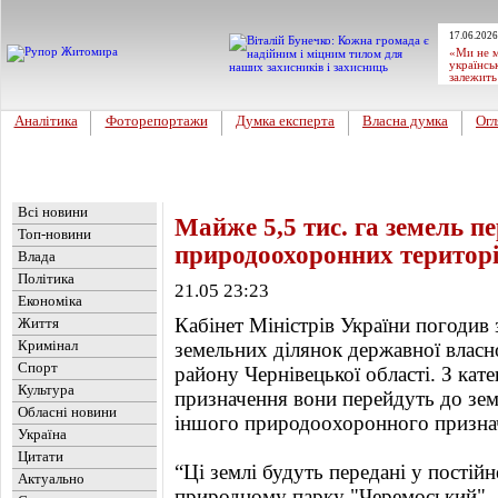
17.06.2026
«Ми не м
українсь
залежить
Аналітика
Фоторепортажи
Думка експерта
Власна думка
Огл
Головна
Новини
»
Україна
Всі новини
Майже 5,5 тис. га земель п
Топ-новини
природоохоронних територ
Влада
Політика
21.05 23:23
Економіка
Кабінет Міністрів України погодив
Життя
Кримінал
земельних ділянок державної власн
Спорт
району Чернівецької області. З кате
Культура
призначення вони перейдуть до зем
Обласні новини
іншого природоохоронного призна
Україна
Цитати
“Ці землі будуть передані у постій
Актуально
природному парку "Черемоський" -