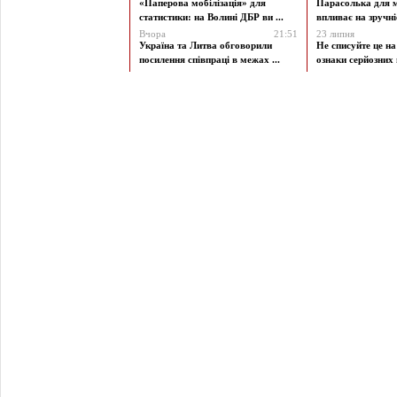
«Паперова мобілізація» для
Парасолька для м
статистики: на Волині ДБР ви ...
впливає на зручніст
Вчора
21:51
23 липня
Україна та Литва обговорили
Не списуйте це на
посилення співпраці в межах ...
ознаки серйозних 