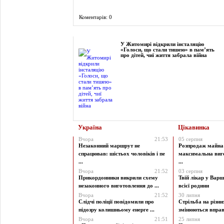
Коментарів: 0
Фоторепортаж
У Житомирі відкрили інсталяцію
«Голоси, що стали тишею» в пам’ять
про дітей, чиї життя забрала війна
Україна
Цікавинка
Вчора
21:53
05 серпня
Незаконний маршрут не
Розпродаж майна 
спрацював: шістьох чоловіків і пе
максимальна виг
...
...
Вчора
21:52
03 серпня
Прикордонники викрили схему
Твій лікар у Варш
незаконного виготовлення до ...
всієї родини
Вчора
21:52
30 липня
Слідчі поліції повідомили про
Стрільба на різни
підозру колишньому енерге ...
змінюються вправи
Вчора
21:51
25 липня