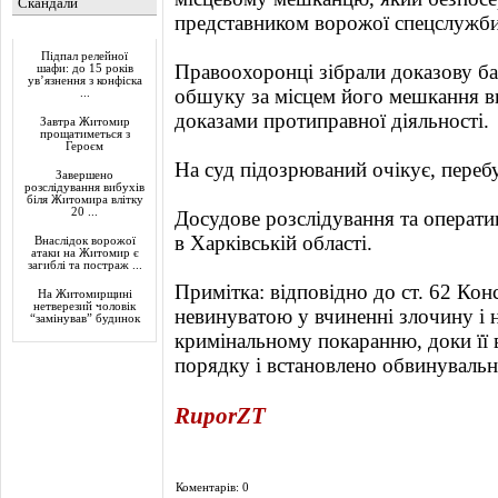
Скандали
представником ворожої спецслужби
Актуально
Підпал релейної
Правоохоронці зібрали доказову баз
шафи: до 15 років
ув’язнення з конфіска
обшуку за місцем його мешкання в
...
доказами протиправної діяльності.
Завтра Житомир
прощатиметься з
Героєм
На суд підозрюваний очікує, переб
Завершено
розслідування вибухів
біля Житомира влітку
20 ...
Досудове розслідування та операт
в Харківській області.
Внаслідок ворожої
атаки на Житомир є
загиблі та постраж ...
Примітка: відповідно до ст. 62 Кон
На Житомирщині
нетверезий чоловік
невинуватою у вчиненні злочину і 
“замінував” будинок
кримінальному покаранню, доки її 
порядку і встановлено обвинувальн
RuporZT
Коментарів: 0