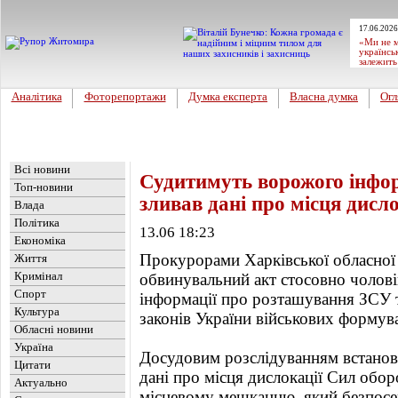
17.06.2026
«Ми не м
українсь
залежить
Аналітика
Фоторепортажи
Думка експерта
Власна думка
Огл
Головна
Новини
»
Україна
Всі новини
Судитимуть ворожого інфор
Топ-новини
зливав дані про місця дисл
Влада
Політика
13.06 18:23
Економіка
Прокурорами Харківської обласної
Життя
Кримінал
обвинувальний акт стосовно чолов
Спорт
інформації про розташування ЗСУ 
Культура
законів України військових формуван
Обласні новини
Україна
Досудовим розслідуванням встанов
Цитати
дані про місця дислокації Сил обо
Актуально
місцевому мешканцю, який безпосе