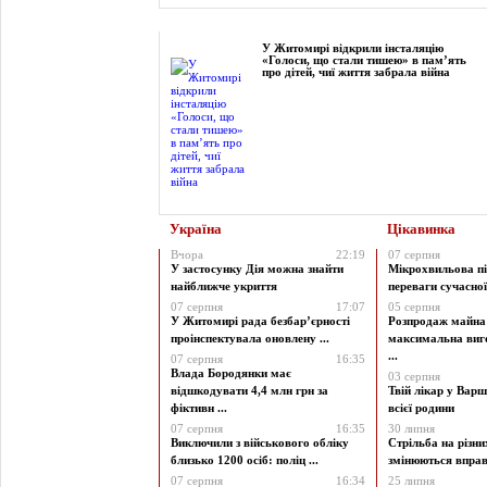
Фоторепортаж
У Житомирі відкрили інсталяцію
«Голоси, що стали тишею» в пам’ять
про дітей, чиї життя забрала війна
Україна
Цікавинка
Вчора
22:19
07 серпня
У застосунку Дія можна знайти
Мікрохвильова пі
найближче укриття
переваги сучасної 
07 серпня
17:07
05 серпня
У Житомирі рада безбар’єрності
Розпродаж майна 
проінспектувала оновлену ...
максимальна виг
...
07 серпня
16:35
Влада Бородянки має
03 серпня
відшкодувати 4,4 млн грн за
Твій лікар у Варш
фіктивн ...
всієї родини
07 серпня
16:35
30 липня
Виключили з військового обліку
Стрільба на різни
близько 1200 осіб: поліц ...
змінюються вправи
07 серпня
16:34
25 липня