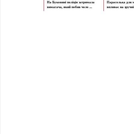
На Буковині поліція затримала
Парасолька для м
вимагача, який побив чоло ...
впливає на зручніст