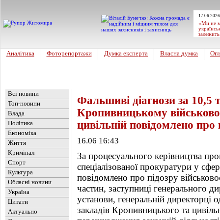
17.06.2026
«Ми не м
українсь
залежить
Аналітика
Фоторепортажи
Думка експерта
Власна думка
Огл
Головна
Новини
»
Україна
Всі новини
Фальшиві діагнози за 10,5 
Топ-новини
Кропивницькому військово
Влада
цивільній повідомлено про 
Політика
Економіка
16.06 16:43
Життя
Кримінал
За процесуального керівництва пр
Спорт
спеціалізованої прокуратури у сфе
Культура
повідомлено про підозру військово
Обласні новини
частин, заступниці генерального д
Україна
установи, генеральній директорці 
Цитати
закладів Кропивницького та цивільн
Актуально