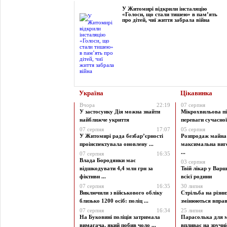
У Житомирі відкрили інсталяцію
«Голоси, що стали тишею» в пам’ять
про дітей, чиї життя забрала війна
Україна
Цікавинка
Вчора
22:19
07 серпня
У застосунку Дія можна знайти
Мікрохвильова пі
найближче укриття
переваги сучасної 
07 серпня
17:07
05 серпня
У Житомирі рада безбар’єрності
Розпродаж майна 
проінспектувала оновлену ...
максимальна виг
...
07 серпня
16:35
Влада Бородянки має
03 серпня
відшкодувати 4,4 млн грн за
Твій лікар у Варш
фіктивн ...
всієї родини
07 серпня
16:35
30 липня
Виключили з військового обліку
Стрільба на різни
близько 1200 осіб: поліц ...
змінюються вправи
07 серпня
16:34
25 липня
На Буковині поліція затримала
Парасолька для м
вимагача, який побив чоло ...
впливає на зручніст