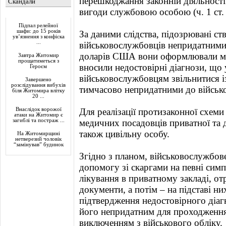
перешкоджання законній діяльност
Скандали
вигоди службовою особою (ч. 1 ст. 1
Актуально
Підпал релейної
шафи: до 15 років
За даними слідства, підозрювані ст
ув’язнення з конфіска
...
військовослужбовців непридатними 
доларів США вони оформлювали ме
Завтра Житомир
прощатиметься з
вносили недостовірні діагнози, щ
Героєм
військовослужбовцям звільнитися і
Завершено
розслідування вибухів
тимчасово непридатними до військ
біля Житомира влітку
20 ...
Внаслідок ворожої
Для реалізації протизаконної схем
атаки на Житомир є
загиблі та постраж ...
медичних посадовців приватної та 
також цивільну особу.
На Житомирщині
нетверезий чоловік
“замінував” будинок
Згідно з планом, військовослужбо
допомогу зі скаргами на певні сим
лікування в приватному закладі, от
документи, а потім ‒ на підставі н
підтвердження недостовірного діагн
його непридатним для проходження
виключенням з військового обліку.