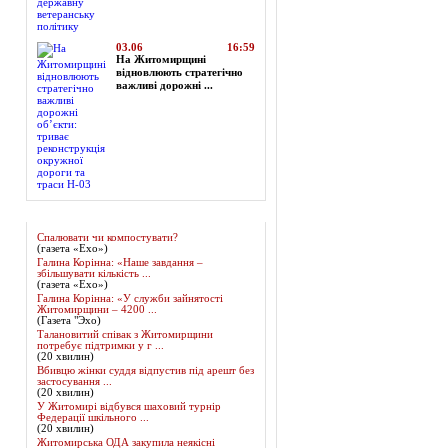
03.06
16:59
На Житомирщині
відновлюють стратегічно
важливі дорожні ...
Огляд преси
Спалювати чи компостувати?
(газета «Ехо»)
Галина Корінна: «Наше завдання –
збільшувати кількість ...
(газета «Ехо»)
Галина Корінна: «У служби зайнятості
Житомирщини – 4200 ...
(Газета "Эхо)
Талановитий співак з Житомирщини
потребує підтримки у г ...
(20 хвилин)
Вбивцю жінки суддя відпустив під арешт без
застосування ...
(20 хвилин)
У Житомирі відбувся шаховий турнір
Федерації шкільного ...
(20 хвилин)
Житомирська ОДА закупила неякісні