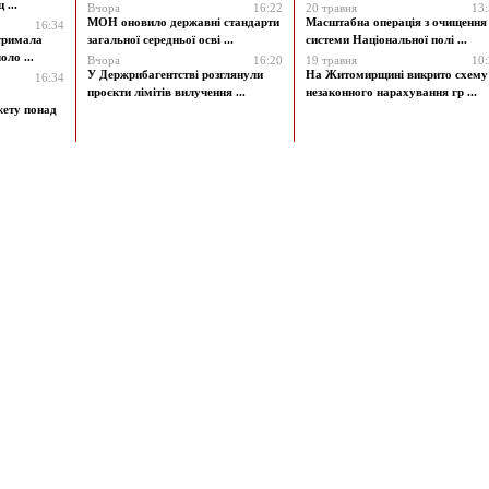
 ...
Вчора
16:22
20 травня
13
МОН оновило державні стандарти
Масштабна операція з очищення
16:34
атримала
загальної середньої осві ...
системи Національної полі ...
ло ...
Вчора
16:20
19 травня
10
У Держрибагентстві розглянули
На Житомирщині викрито схему
16:34
проєкти лімітів вилучення ...
незаконного нарахування гр ...
жету понад