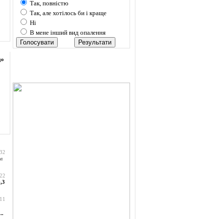
Так, повністю
Так, але хотілось би і краще
Ні
В мене інший вид опалення
до
:32
а:
:22
,3
:11
..