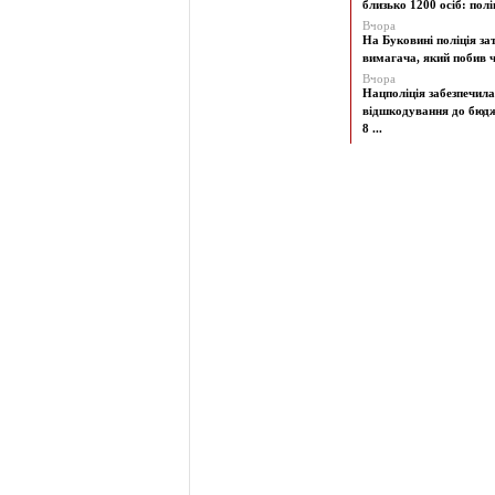
близько 1200 осіб: поліц
Вчора
На Буковині поліція з
вимагача, який побив чо
Вчора
Нацполіція забезпечила
відшкодування до бюд
8 ...