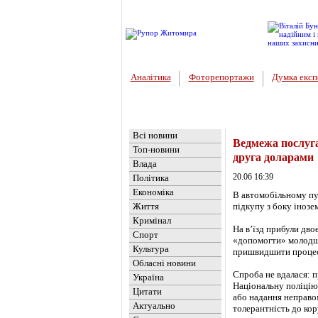
Аналітика
Фоторепортажи
Думка експ
Головна
Новини
»
Україна
Всі новини
Ведмежа послуга
Топ-новини
друга доларами
Влада
20.06 16:39
Політика
Економіка
В автомобільному пу
Життя
підкупу з боку інозе
Кримінал
На в’їзд прибули дво
Спорт
«допомогти» молодш
Культура
пришвидшити процес 
Обласні новини
Спроба не вдалася: 
Україна
Національну поліцію 
Цитати
або надання неправо
Актуально
толерантність до кор