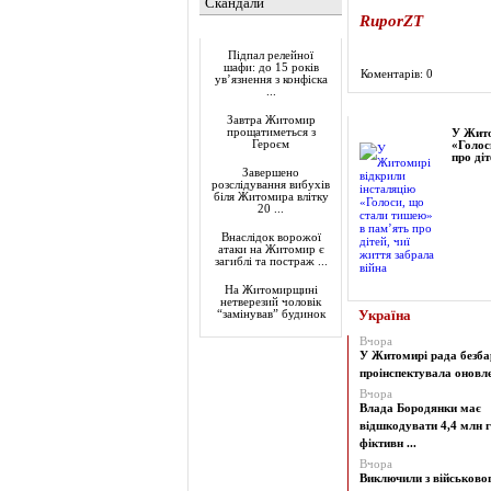
Скандали
RuporZT
Актуально
Підпал релейної
шафи: до 15 років
Коментарів: 0
ув’язнення з конфіска
...
Фоторепортаж
Завтра Житомир
прощатиметься з
У Жито
Героєм
«Голос
про діт
Завершено
розслідування вибухів
біля Житомира влітку
20 ...
Внаслідок ворожої
атаки на Житомир є
загиблі та постраж ...
На Житомирщині
нетверезий чоловік
Україна
“замінував” будинок
Вчора
У Житомирі рада безба
проінспектувала оновлен
Вчора
Влада Бородянки має
відшкодувати 4,4 млн г
фіктивн ...
Вчора
Виключили з військово