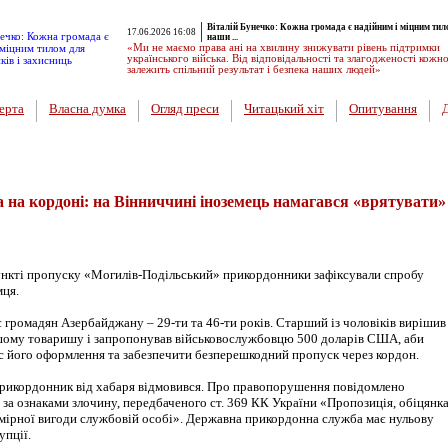
Віталій Бунечко: Кожна громада є надійним і міцним тил
17.06.2026 16:08
наши ...
«Ми не маємо права ані на хвилину знижувати рівень підтримки
українського війська. Від відповідальності та злагодженості кожн
залежить спільний результат і безпека наших людей»
ерта
Власна думка
Огляд преси
Читацький хіт
Опитування
 на кордоні: на Вінниччині іноземець намагався «врятувати»
нкті пропуску «Могилів-Подільський» прикордонники зафіксували спробу
мця.
є громадян Азербайджану – 29-ти та 46-ти років. Старший із чоловіків вирішив
ому товаришу і запропонував військовослужбовцю 500 доларів США, аби
його оформлення та забезпечити безперешкодний пропуск через кордон.
прикордонник від хабаря відмовився. Про правопорушення повідомлено
за ознаками злочину, передбаченого ст. 369 КК України «Пропозиція, обіцянк
мірної вигоди службовій особі». Державна прикордонна служба має нульову
упції.