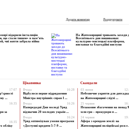
Додати коментар
Роздрукувати
мирі відкрили інсталяцію
На Житомирщині тривають заходи 
и, що стали тишею» в пам’ять
Всесвітнього дня вишиванки:
ей, чиї життя забрала війна
культурно-мистецькі платформи,
виставки та благодійні виступи
Цікавинка
Скандали
17:07
Вчора
16:28
03 липня
12
р’єрності
Відбулося перше відрядження
Небезпечне укриття для дитсадк
у ...
Міністра внутрішніх справ І ...
на Житомирщині слідчі ...
16:35
Вчора
16:26
25 червня
16
Напередодні Дня молоді Уряд
Незаконне збагачення на понад 9
рн за
відзначив 20 молодих україн ...
млн грн – прокурори п ...
Вчора
16:24
24 червня
19
Уряд оптимізував умови програми
Афера з орендою землі: на
16:35
го обліку
«Доступні кредити 5-7-9 ...
Житомирщині поліцейські розсл .