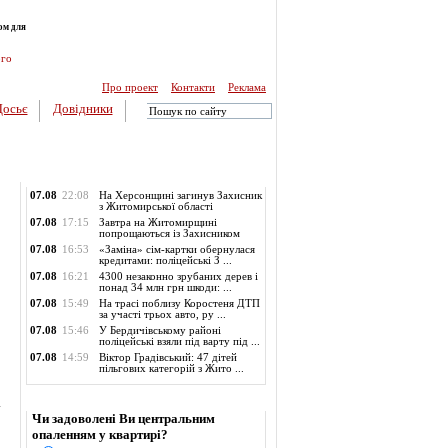
ом для
ого
Про проект
Контакти
Реклама
Досьє
Довідники
Обласні новини
07.08
22:08
На Херсонщині загинув Захисник
з Житомирської області
07.08
17:15
Завтра на Житомирщині
попрощаються із Захисником
07.08
16:53
«Заміна» сім-картки обернулася
кредитами: поліцейські З ...
07.08
16:21
4300 незаконно зрубаних дерев і
понад 34 млн грн шкоди: ...
07.08
15:49
На трасі поблизу Коростеня ДТП
за участі трьох авто, ру ...
07.08
15:46
У Бердичівському районі
поліцейські взяли під варту під ...
07.08
14:59
Віктор Градівський: 47 дітей
пільгових категорій з Жито ...
а
Опитування
Чи задоволені Ви центральним
опаленням у квартирі?