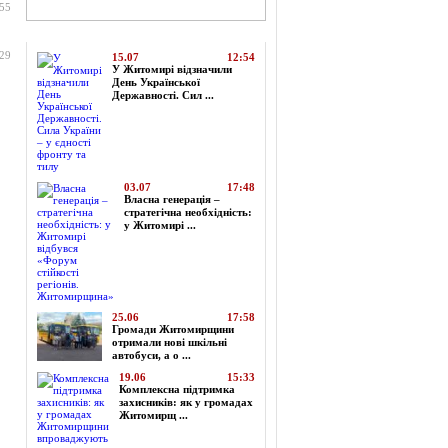
:55
Топ-новини
:29
15.07
12:54
У Житомирі відзначили
День Української
Державності. Сил ...
03.07
17:48
Власна генерація –
стратегічна необхідність:
у Житомирі ...
25.06
17:58
Громади Житомирщини
отримали нові шкільні
автобуси, а о ...
19.06
15:33
Комплексна підтримка
захисників: як у громадах
Житомирщ ...