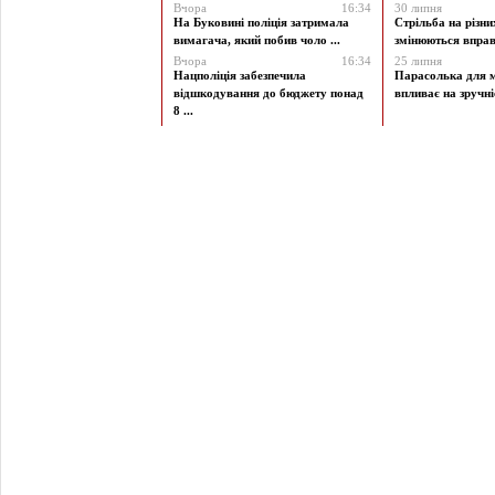
Вчора
16:34
30 липня
На Буковині поліція затримала
Стрільба на різни
вимагача, який побив чоло ...
змінюються вправи
Вчора
16:34
25 липня
Нацполіція забезпечила
Парасолька для м
відшкодування до бюджету понад
впливає на зручніст
8 ...