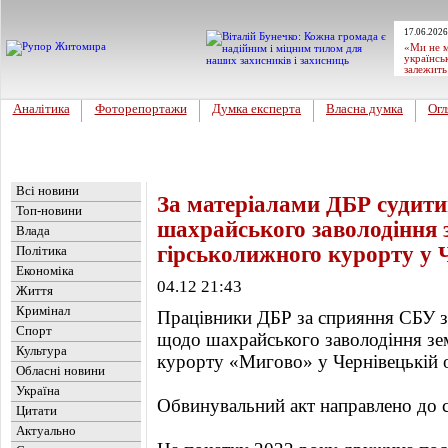
17.06.2026
«Ми не м
українсь
залежить
Аналітика
Фоторепортажи
Думка експерта
Власна думка
Огл
Головна
Новини
»
Україна
Всі новини
За матеріалами ДБР судити
Топ-новини
шахрайського заволодіння 
Влада
гірськолижного курорту у Ч
Політика
Економіка
04.12 21:43
Життя
Кримінал
Працівники ДБР за сприяння СБУ з
Спорт
щодо шахрайського заволодіння зе
Культура
курорту «Мигово» у Чернівецькій о
Обласні новини
Україна
Обвинувальний акт направлено до с
Цитати
Актуально