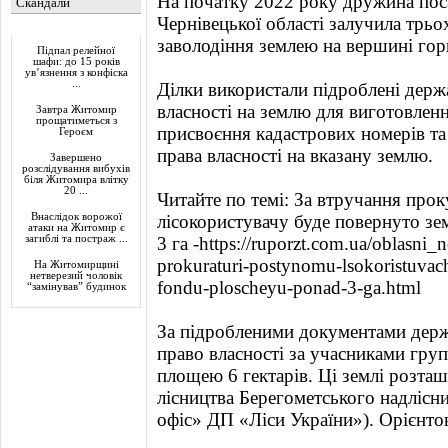
На початку 2022 року дружина поса
Скандали
Чернівецької області залучила трь
Актуально
заволодіння землею на вершині гор
Підпал релейної
шафи: до 15 років
ув’язнення з конфіска
...
Ділки використали підроблені держ
власності на землю для виготовленн
Завтра Житомир
прощатиметься з
присвоєння кадастрових номерів та 
Героєм
права власності на вказану землю.
Завершено
розслідування вибухів
біля Житомира влітку
20 ...
Читайте по темі: За втручання про
Внаслідок ворожої
лісокористувачу буде повернуто з
атаки на Житомир є
загиблі та постраж ...
3 га -https://ruporzt.com.ua/oblasni
prokuraturi-postynomu-lsokoristuva
На Житомирщині
нетверезий чоловік
fondu-ploscheyu-ponad-3-ga.html
“замінував” будинок
За підробленими документами держ
право власності за учасниками груп
площею 6 гектарів. Ці землі розта
лісництва Берегометського надлісн
офіс» ДП «Ліси України»). Орієнтов