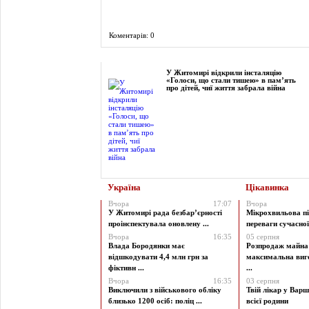
Коментарів: 0
Фоторепортаж
У Житомирі відкрили інсталяцію
«Голоси, що стали тишею» в пам’ять
про дітей, чиї життя забрала війна
Україна
Цікавинка
Вчора
17:07
Вчора
У Житомирі рада безбар’єрності
Мікрохвильова пі
проінспектувала оновлену ...
переваги сучасної 
Вчора
16:35
05 серпня
Влада Бородянки має
Розпродаж майна 
відшкодувати 4,4 млн грн за
максимальна виг
фіктивн ...
...
Вчора
16:35
03 серпня
Виключили з військового обліку
Твій лікар у Варш
близько 1200 осіб: поліц ...
всієї родини