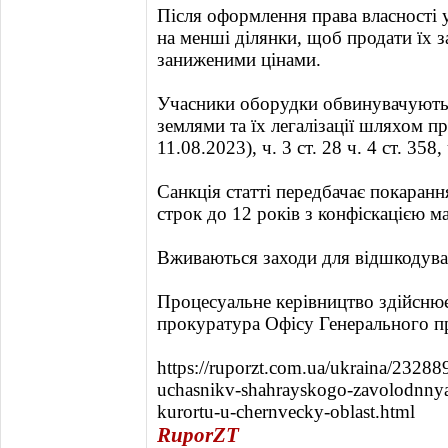
Після оформлення права власності 
на менші ділянки, щоб продати їх 
заниженими цінами.
Учасники оборудки обвинувачуютьс
землями та їх легалізації шляхом пр
11.08.2023), ч. 3 ст. 28 ч. 4 ст. 358,
Санкція статті передбачає покаранн
строк до 12 років з конфіскацією м
Вживаються заходи для відшкодуван
Процесуальне керівництво здійснює
прокуратура Офісу Генерального п
https://ruporzt.com.ua/ukraina/23288
uchasnikv-shahrayskogo-zavolodnnya
kurortu-u-chernvecky-oblast.html
RuporZT