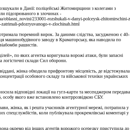
Розшукали в Данії: поліцейські Житомирщини з колегами з
ли підозрюваного в злочинах -
.ua/oblasni_novini/233001-rozshukali-v-danyi-polceysk-zhitomirschini-z
-zatrimali-pdozryuvanogo-v-zlochinah.html
 отримала тюремний вирок. За даними слідства, засудженою є 40-
ця машинобудівного заводу в Краматорську, яка наводила по
авіабомби рашистів.
ілей», по яких агентка коригувала ворожі атаки, були запасні
а логістичні склади Сил оборони.
іддані, жінка обходила прифронтову місцевість, де відстежувала
концентрації особового складу та військової техніки українських
носила відповідні локації на гугл-карти та месенджером передав
сб, особу якого вже встановлено контррозвідкою СБУ.
ави, жінка, як і решта учасників агентурної мережі, потрапила у
ких спецслужбістів, коли публікувала прокремлівські коментарі у
вона окремо від інших агентів ворожого осередку приступила до