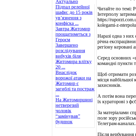
Актуально
Підпал релейної
Читайте по темі: 
шафи: до 15 років
Інтерполу затрима
ув’язнення з
https://ruporzt.com
конфіска ...
kolegami-z-nterpolu
Завтра Житомир
прощатиметься з
Наразі одна з них
Героєм
річна експрацівни
Завершено
регіону керовані 
розслідування
вибухів біля
Серед основних «ц
Житомира влітку
командні пункти т
20 ...
Внаслідок
Щоб отримати розв
ворожої атаки на
місця найбільшої 
Житомир є
захисників.
загиблі та постраж
...
А потім вона пере
На Житомирщині
їх кураторові з ф
нетверезий
чоловік
За матеріалами спр
“замінував”
поле зору російсь
будинок
Телеграм-каналах.
Після вербування 