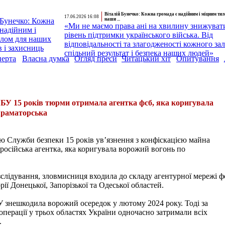
Віталій Бунечко: Кожна громада є надійним і міцним ти
17.06.2026 16:08
наши ...
«Ми не маємо права ані на хвилину знижуват
рівень підтримки українського війська. Від
відповідальності та злагодженості кожного за
спільний результат і безпека наших людей»
перта
Власна думка
Огляд преси
Читацький хіт
Опитування
БУ 15 років тюрми отримала агентка фсб, яка коригувала
Краматорська
ю Служби безпеки 15 років ув’язнення з конфіскацією майна
російська агентка, яка коригувала ворожий вогонь по
слідування, зловмисниця входила до складу агентурної мережі ф
рії Донецької, Запорізької та Одеської областей.
 знешкодила ворожий осередок у лютому 2024 року. Тоді за
операції у трьох областях України одночасно затримали всіх
.