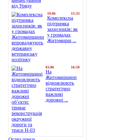
19.06
15:33
Комплексна
підтримка
захисників: як
у громадах
Житомирщ ...
03.06
16:59
На
Житомирщині
відновлюють
стратегічно
важливі
дорожні ...
Огляд преси