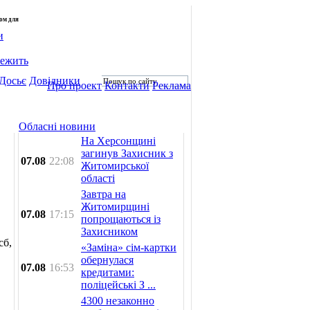
лом для
и
лежить
Досьє
Довідники
Про проект
Контакти
Реклама
Обласні новини
На Херсонщині
загинув Захисник з
07.08
22:08
Житомирської
області
Завтра на
Житомирщині
07.08
17:15
попрощаються із
Захисником
сб,
«Заміна» сім-картки
обернулася
07.08
16:53
кредитами:
поліцейські З ...
4300 незаконно