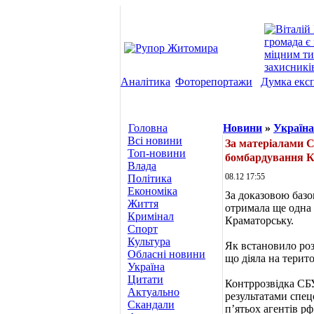
Аналітика
Фоторепортажи
Думка екс
Головна
Новини
»
Україна
Всі новини
За матеріалами С
Топ-новини
бомбардування 
Влада
08.12 17:55
Політика
Економіка
За доказовою базо
Життя
отримала ще одна 
Кримінал
Краматорську.
Спорт
Культура
Як встановило роз
Обласні новини
що діяла на терито
Україна
Цитати
Контррозвідка СБУ
Актуально
результатами спец
Скандали
пʼятьох агентів рф