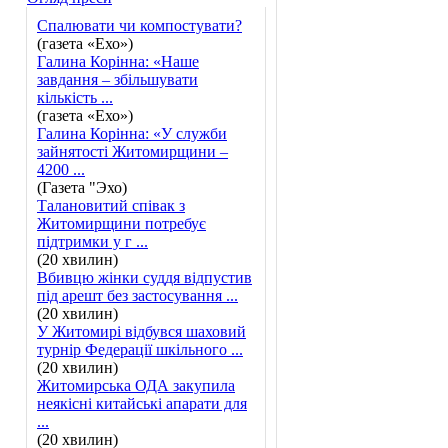
Спалювати чи компостувати?
(газета «Ехо»)
Галина Корінна: «Наше
завдання – збільшувати
кількість ...
(газета «Ехо»)
Галина Корінна: «У служби
зайнятості Житомирщини –
4200 ...
(Газета "Эхо)
Талановитий співак з
Житомирщини потребує
підтримки у г ...
(20 хвилин)
Вбивцю жінки суддя відпустив
під арешт без застосування ...
(20 хвилин)
У Житомирі відбувся шаховий
турнір Федерації шкільного ...
(20 хвилин)
Житомирська ОДА закупила
неякісні китайські апарати для
...
(20 хвилин)