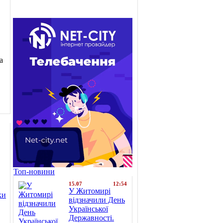
а
Топ-новини
15.07
12:54
У Житомирі
ки
відзначили День
Української
Державності.