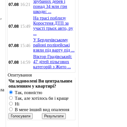
зрубаних дерев і
07.08
16:21
понад 34 млн грн
шкоди: ...
На трасі поблизу
-
Коростеня ДТП за
07.08
15:49
участі трьох авто, ру
...
У Бердичівському
районі поліцейські
07.08
15:46
взяли під варту під ...
Віктор Градівський:
47 дітей пільгових
07.08
14:59
категорій з Жито ...
Опитування
Чи задоволені Ви центральним
опаленням у квартирі?
ала
Так, повністю
Так, але хотілось би і краще
Ні
В мене інший вид опалення