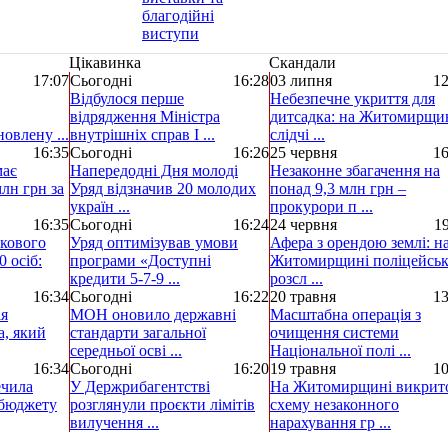
Цікавинка
Скандали
17:07
Сьогодні
16:28
03 липня
12
Відбулося перше
Небезпечне укриття для
відрядження Міністра
дитсадка: на Житомирщи
овлену ...
внутрішніх справ І ...
слідчі ...
16:35
Сьогодні
16:26
25 червня
16
має
Напередодні Дня молоді
Незаконне збагачення на
лн грн за
Уряд відзначив 20 молодих
понад 9,3 млн грн –
україн ...
прокурори п ...
16:35
Сьогодні
16:24
24 червня
19
ькового
Уряд оптимізував умови
Афера з орендою землі: н
0 осіб:
програми «Доступні
Житомирщині поліцейськ
кредити 5-7-9 ...
розсл ...
16:34
Сьогодні
16:22
20 травня
13
ія
МОН оновило державні
Масштабна операція з
а, який
стандарти загальної
очищення системи
середньої осві ...
Національної полі ...
16:34
Сьогодні
16:20
19 травня
10
ечила
У Держрибагентстві
На Житомирщині викрит
 бюджету
розглянули проєкти лімітів
схему незаконного
вилучення ...
нарахування гр ...