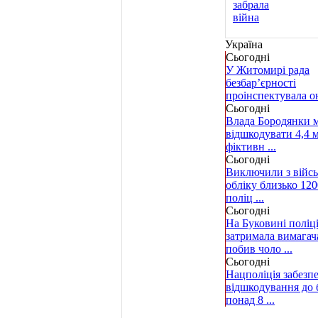
Україна
Сьогодні
У Житомирі рада
безбар’єрності
проінспектувала он
Сьогодні
Влада Бородянки 
відшкодувати 4,4 м
фіктивн ...
Сьогодні
Виключили з війс
обліку близько 120
поліц ...
Сьогодні
На Буковині поліц
затримала вимагач
побив чоло ...
Сьогодні
Нацполіція забезп
відшкодування до
понад 8 ...