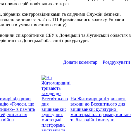
ля нових серій повітряних атак рф.
ів, зібраних контррозвідниками та слідчими Служби безпеки,
знано винною за ч. 2 ст. 111 Кримінального кодексу України
вчинена в умовах воєнного стану).
водили співробітники СБУ в Донецькій та Луганській областях з
рівництва Донецької обласної прокуратури.
Додати коментар
Роздрукувати
омирі відкрили
На Житомирщині тривають
яцію «Голоси, що
заходи до Всесвітнього дня
тишею» в пам’ять
вишиванки: культурно-
тей, чиї життя
мистецькі платформи, вистав
а війна
та благодійні виступи