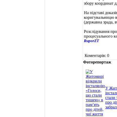
збору координат д
На підставі доказ
коригувальницю ви
(державна зрада, 
Розслідування про
процесуального ке
RuporZT
Коментарів: 0
Фоторепортаж
У Жит
інстал
стали 
про ді
забрал