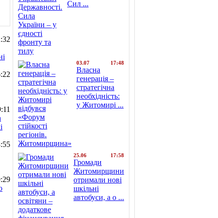
Сил ...
:32
ні
03.07
17:48
Власна
:22
генерація –
стратегічна
необхідність:
у Житомирі ...
:11
а
і
:55
25.06
17:58
Громади
Житомирщини
:29
отримали нові
о
шкільні
автобуси, а о ...