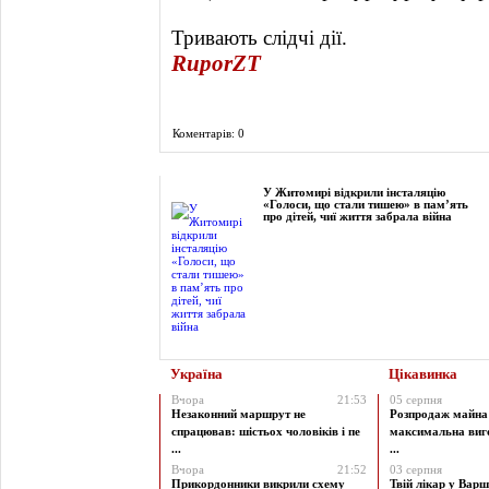
Тривають слідчі дії.
RuporZT
Коментарів: 0
Фоторепортаж
У Житомирі відкрили інсталяцію
«Голоси, що стали тишею» в пам’ять
про дітей, чиї життя забрала війна
Україна
Цікавинка
Вчора
21:53
05 серпня
Незаконний маршрут не
Розпродаж майна 
спрацював: шістьох чоловіків і пе
максимальна виг
...
...
Вчора
21:52
03 серпня
Прикордонники викрили схему
Твій лікар у Варш