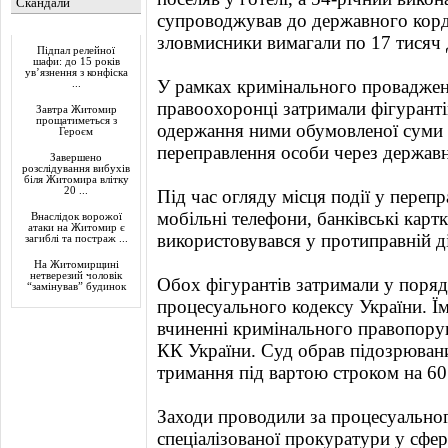
Скандали
супроводжував до державного корд
Актуально
зловмисники вимагали по 17 тисяч
Підпал релейної
шафи: до 15 років
ув’язнення з конфіска
У рамках кримінального провадженн
...
правоохоронці затримали фігуранті
Завтра Житомир
прощатиметься з
одержання ними обумовленої суми к
Героєм
переправлення особи через держав
Завершено
розслідування вибухів
біля Житомира влітку
20 ...
Під час огляду місця події у переп
мобільні телефони, банківські картк
Внаслідок ворожої
атаки на Житомир є
використовувався у протиправній ді
загиблі та постраж ...
На Житомирщині
нетверезий чоловік
Обох фігурантів затримали у поряд
“замінував” будинок
процесуального кодексу України. Ї
вчиненні кримінального правопоруш
КК України. Суд обрав підозрювани
тримання під вартою строком на 60 
Заходи проводили за процесуальног
спеціалізованої прокуратури у сфер