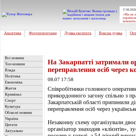
17.06.2026
«Ми не м
українсь
залежить
Аналітика
Фоторепортажи
Думка експерта
Власна думка
Огл
Головна
Новини
»
Україна
Всі новини
На Закарпатті затримали ор
Топ-новини
переправлення осіб через к
Влада
Політика
08.07 17:58
Економіка
Співробітники головного оператив
Життя
Кримінал
прикордонного загону спільно з пр
Спорт
Закарпатській області припинили ді
Культура
переправлення осіб через українсь
Обласні новини
Україна
Незаконну схему організували двоє
Цитати
організатор знаходив «клієнтів», зус
Актуально
поселяв у готелі, а 54-річний викон