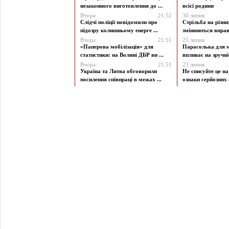
незаконного виготовлення до ...
всієї родини
Вчора
21:52
30 липня
Слідчі поліції повідомили про
Стрільба на різни
підозру колишньому енерге ...
змінюються вправи
Вчора
21:51
25 липня
«Паперова мобілізація» для
Парасолька для м
статистики: на Волині ДБР ви ...
впливає на зручніст
Вчора
21:51
23 липня
Україна та Литва обговорили
Не списуйте це на
посилення співпраці в межах ...
ознаки серйозних 