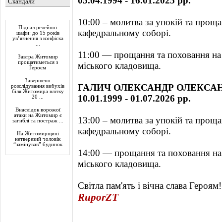
05.04.1994 - 16.01.2025 рр.
Скандали
Актуально
10:00 – молитва за упокій та прощ
Підпал релейної
кафедральному соборі.
шафи: до 15 років
ув’язнення з конфіска
...
11:00 — прощання та поховання на
Завтра Житомир
прощатиметься з
міського кладовища.
Героєм
Завершено
ГАЛИЧ ОЛЕКСАНДР ОЛЕКСА
розслідування вибухів
біля Житомира влітку
10.01.1999 - 01.07.2026 рр.
20 ...
Внаслідок ворожої
атаки на Житомир є
13:00 – молитва за упокій та прощ
загиблі та постраж ...
кафедральному соборі.
На Житомирщині
нетверезий чоловік
“замінував” будинок
14:00 — прощання та поховання на
міського кладовища.
Світла пам'ять і вічна слава Героям!
RuporZT