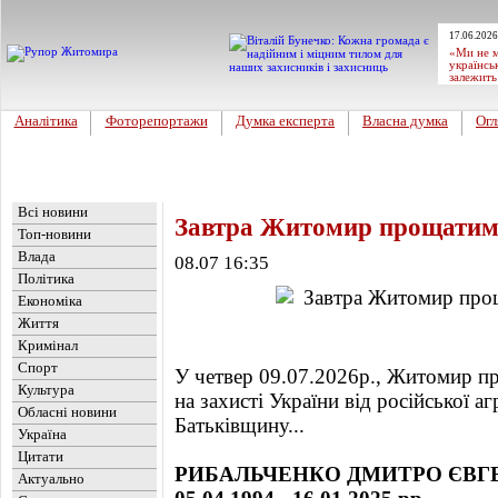
17.06.2026
«Ми не м
українсь
залежить
Аналітика
Фоторепортажи
Думка експерта
Власна думка
Огл
Головна
Новини
»
Обласні новини
Всі новини
Завтра Житомир прощатиме
Топ-новини
Влада
08.07 16:35
Політика
Економіка
Життя
Кримінал
Спорт
У четвер 09.07.2026р., Житомир пр
Культура
на захисті України від російської аг
Обласні новини
Батьківщину...
Україна
Цитати
РИБАЛЬЧЕНКО ДМИТРО ЄВГ
Актуально