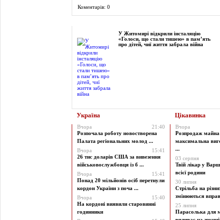
Коментарів: 0
Фоторепортаж
У Житомирі відкрили інсталяцію
«Голоси, що стали тишею» в пам’ять
про дітей, чиї життя забрала війна
Україна
Цікавинка
Вчора
21:40
Вчора
Розпочала роботу новостворена
Розпродаж майна 
Палата регіональних молод ...
максимальна виг
...
Вчора
15:41
26 тис доларів США за вивезення
03 серпня
військовослужбовця із б ...
Твій лікар у Варш
всієї родини
Вчора
15:41
Понад 20 мільйонів осіб перетнули
30 липня
кордон України з поча ...
Стрільба на різни
змінюються вправи
Вчора
15:40
На кордоні виявили старовинні
25 липня
годинники
Парасолька для м
впливає на зручніст