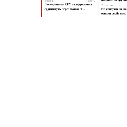
Вчора
15:40
Екскерівника КЕУ та підрядника
23 липня
судитимуть через майже 4 ...
Не списуйте це на
ознаки серйозних 