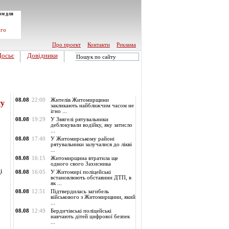
ом для
ого
Про проект
Контакти
Реклама
Досьє
Довідники
Обласні новини
08.08
22:00
Жителів Житомирщини
су
закликають найближчим часом не
ігно ...
08.08
19:29
У Звягелі рятувальники
деблокували водійку, яку затисло
...
08.08
17:40
У Житомирському районі
рятувальники залучалися до лікві
...
08.08
16:15
Житомирщина втратила ще
одного свого Захисника
і
08.08
16:05
У Житомирі поліцейські
встановлюють обставини ДТП, в
як ...
08.08
12:51
Підтвердилась загибель
військового з Житомирщини, який
...
08.08
12:49
Бердичівські поліцейські
навчають дітей цифрової безпек
...