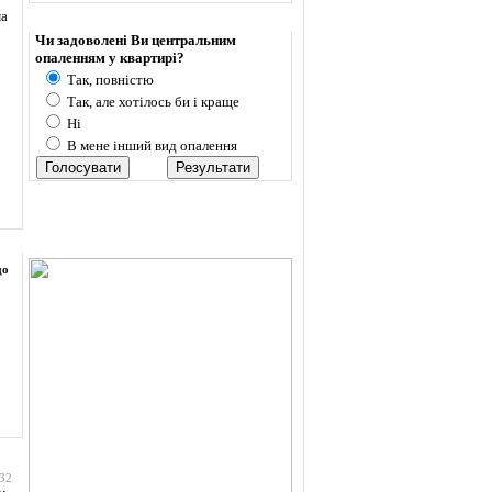
ма
Опитування
Чи задоволені Ви центральним
опаленням у квартирі?
Так, повністю
Так, але хотілось би і краще
Ні
В мене інший вид опалення
до
:32