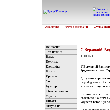
Аналітика
Фоторепортажи
Думка експ
Головна
Новини
»
Україна
Всі новини
У Верховній Рад
Топ-новини
19.01 16:17
Влада
Політика
Економіка
У Верховній Раді зар
Трудового кодекс Укр
Життя
Кримінал
Документ спрямовани
Спорт
індивідуальних і кол
Культура
з імплементацією мі
Обласні новини
Читайте також: Вітал
Україна
стоять пліч-о-пліч з 
Цитати
vdyachn-narodu-yapon
Актуально
Проект Трудового ко