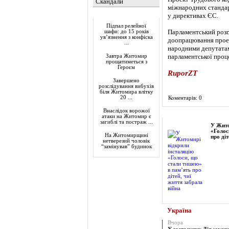
Скандали
міжнародних стандарт
Актуально
у директивах ЄС.
Підпал релейної
Парламентський розг
шафи: до 15 років
ув’язнення з конфіска
доопрацювання проек
...
народними депутатам
парламентської проц
Завтра Житомир
прощатиметься з
Героєм
RuporZT
Завершено
розслідування вибухів
біля Житомира влітку
20 ...
Коментарів: 0
Внаслідок ворожої
Фоторепортаж
атаки на Житомир є
загиблі та постраж ...
У Жито
«Голос
На Житомирщині
про діт
нетверезий чоловік
“замінував” будинок
Україна
Вчора