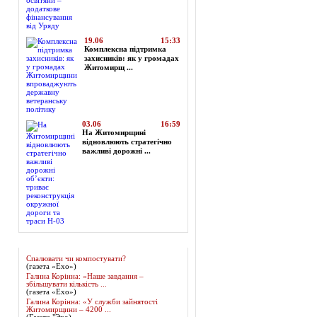
19.06
15:33
Комплексна підтримка
захисників: як у громадах
Житомирщ ...
03.06
16:59
На Житомирщині
відновлюють стратегічно
важливі дорожні ...
Огляд преси
Спалювати чи компостувати?
(газета «Ехо»)
Галина Корінна: «Наше завдання –
збільшувати кількість ...
(газета «Ехо»)
Галина Корінна: «У служби зайнятості
Житомирщини – 4200 ...