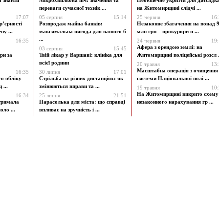
а знайти
Мікрохвильова піч: значення та
Небезпечне укриття для дитсадк
переваги сучасної технік ...
на Житомирщині слідчі ...
17:07
05 серпня
15:14
25 червня
16
р’єрності
Розпродаж майна банків:
Незаконне збагачення на понад 9
у ...
максимальна вигода для вашого б
млн грн – прокурори п ...
...
16:35
24 червня
19
Афера з орендою землі: на
03 серпня
15:45
рн за
Твій лікар у Варшаві: клініка для
Житомирщині поліцейські розсл .
всієї родини
20 травня
13
Масштабна операція з очищення
16:35
30 липня
17:01
го обліку
Стрільба на різних дистанціях: як
системи Національної полі ...
 ...
змінюються вправи та ...
19 травня
10
На Житомирщині викрито схему
16:34
25 липня
21:51
атримала
Парасолька для міста: що справді
незаконного нарахування гр ...
ло ...
впливає на зручність і ...