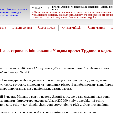
Віталій Бунечко: Кожна громада є надійним і міцним тил
17.06.2026 16:08
наши ...
«Ми не маємо права ані на хвилину знижувати рівень підтримки
українського війська. Від відповідальності та злагодженості кожн
залежить спільний результат і безпека наших людей»
ерта
Власна думка
Огляд преси
Читацький хіт
Опитування
і зареєстровано ініційований Урядом проект Трудового кодек
еєстровано ініційований Урядом як суб’єктом законодавчої ініціативи проект
аїни (реєстр. № 14386).
й на модернізацію та дерегуляцію законодавства про працю, унормування
ективних трудових відносин на принципах рівності та забезпечення гідної прац
жнародних стандартів у національне законодавство.
ій Бунечко: Ми щиро вдячні народу Японії за те, що в такі складні часи вони
українцями - https://ruporzt.com.ua/vlada/235090-vtaly-bunechko-mi-schiro-
yi-za-te-scho-v-tak-skladn-chasi-voni-stoyat-plch-o-plch-z-ukrayincyami.html
дексу також має на меті наближення національного регулювання до