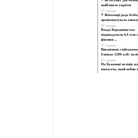
У застосунку Дія можн
найближче укриття
07 серпня
У Житомирі рада безба
проінспектувала оновлен
07 серпня
Влада Бородянки має
відшкодувати 4,4 млн г
фіктивн ...
07 серпня
Виключили з військово
близько 1200 осіб: поліц
07 серпня
На Буковині поліція з
вимагача, який побив чо