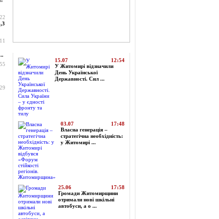
а:
:22
,3
:11
Топ-новини
..
15.07
12:54
:55
У Житомирі відзначили
День Української
Державності. Сил ...
:29
03.07
17:48
Власна генерація –
стратегічна необхідність:
у Житомирі ...
25.06
17:58
Громади Житомирщини
отримали нові шкільні
автобуси, а о ...