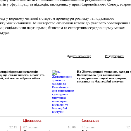
ів у сфері праці та підходів, закладених у праві Європейського Союзу, зокре
ляд у першому читанні є стартом процедури розгляду та подальшого
ту між читаннями. Міністерство економіки готове до фахового обговорення з
и, соціальними партнерами, бізнесом та експертним середовищем у межах
едури.
Додати коментар
Роздрукувати
мирі відкрили інсталяцію
На Житомирщині тривають заходи 
и, що стали тишею» в пам’ять
Всесвітнього дня вишиванки:
ей, чиї життя забрала війна
культурно-мистецькі платформи,
виставки та благодійні виступи
Цікавинка
Скандали
22:19
07 серпня
16:06
03 липня
12