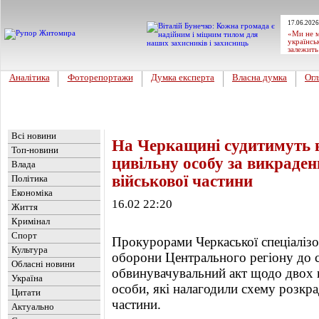
17.06.2026
«Ми не м
українсь
залежить
Аналітика
Фоторепортажи
Думка експерта
Власна думка
Огл
Головна
Новини
»
Україна
Всі новини
На Черкащині судитимуть в
Топ-новини
цивільну особу за викраден
Влада
військової частини
Політика
Економіка
16.02 22:20
Життя
Кримінал
Спорт
Прокурорами Черкаської спеціалізо
Культура
оборони Центрального регіону до 
Обласні новини
обвинувачувальний акт щодо двох в
Україна
особи, які налагодили схему розкра
Цитати
частини.
Актуально