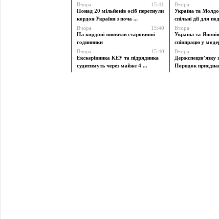
Вчора
15:41
Вчора
Понад 20 мільйонів осіб перетнули
Україна та Молд
кордон України з поча ...
спільні дії для под
Вчора
15:40
Вчора
На кордоні виявили старовинні
Україна та Японі
годинники
співпрацю у модерн
Вчора
15:40
Вчора
Екскерівника КЕУ та підрядника
Держспецзв’язку 
судитимуть через майже 4 ...
Порядок приєднан