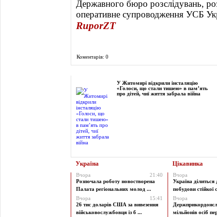
Державного бюро розслідувань, роз
оперативне супроводження УСБ Укра
RuporZT
Коментарів: 0
Фоторепортаж
У Житомирі відкрили інсталяцію
«Голоси, що стали тишею» в пам’ять
про дітей, чиї життя забрала війна
Україна
Цікавинка
Вчора
21:40
Вчора
Розпочала роботу новостворена
Україна ділиться
Палата регіональних молод ...
побудови стійкої с
Вчора
15:41
Вчора
26 тис доларів США за вивезення
Держприкордонсл
військовослужбовця із б ...
мільйонів осіб пер