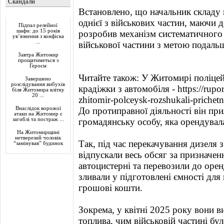
Скандали
Встановлено, що начальник складу 
Актуально
однієї з військових частин, маючи д
Підпал релейної
шафи: до 15 років
розробив механізм систематичного
ув’язнення з конфіска
...
військової частини з метою подаль
Завтра Житомир
прощатиметься з
Героєм
Читайте також: У Житомирі поліце
Завершено
розслідування вибухів
крадіжки з автомобіля - https://rupo
біля Житомира влітку
20 ...
zhitomir-polceysk-rozshukali-prichet
Внаслідок ворожої
До протиправної діяльності він при
атаки на Житомир є
загиблі та постраж ...
громадянську особу, яка орендувал
На Житомирщині
нетверезий чоловік
Так, під час перекачування дизеля 
“замінував” будинок
відпускали весь обсяг за призначен
автоцистерні та перевозили до ор
зливали у підготовлені ємності для
грошові кошти.
Зокрема, у квітні 2025 року вони в
топлива, чим військовій частині бу