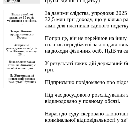
група єдиного податку).
Скандали
Актуально
За даними слідства, упродовж 2025
Підпал релейної
шафи: до 15 років
32,5 млн грн доходу, що у кілька 
ув’язнення з конфіска
...
ліміт для платників єдиного податку
Завтра Житомир
прощатиметься з
Попри це, він не перейшов на іншу
Героєм
сплатив передбачені законодавством
Завершено
розслідування вибухів
на доходи фізичних осіб, ПДВ та є
біля Житомира влітку
20 ...
Внаслідок ворожої
У результаті таких дій державний
атаки на Житомир є
загиблі та постраж ...
грн.
На Житомирщині
нетверезий чоловік
Підприємцю повідомлено про підозр
“замінував” будинок
Під час досудового розслідування 
відшкодовано у повному обсязі.
Наразі до суду скеровано клопотанн
кримінальної відповідальності у з