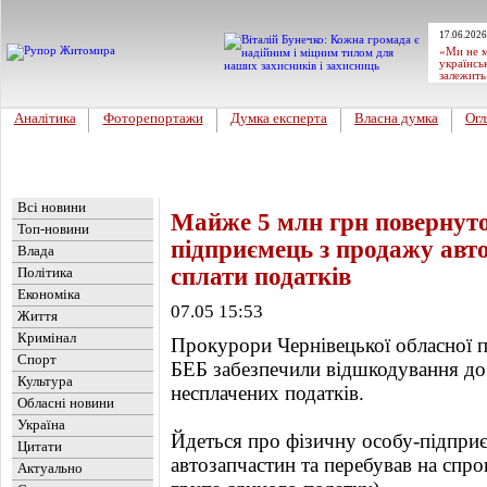
17.06.2026
«Ми не м
українсь
залежить
Аналітика
Фоторепортажи
Думка експерта
Власна думка
Огл
Головна
Новини
»
Україна
Всі новини
Майже 5 млн грн повернуто
Топ-новини
підприємець з продажу авт
Влада
сплати податків
Політика
Економіка
07.05 15:53
Життя
Кримінал
Прокурори Чернівецької обласної п
Спорт
БЕБ забезпечили відшкодування до
Культура
несплачених податків.
Обласні новини
Україна
Йдеться про фізичну особу-підпри
Цитати
автозапчастин та перебував на спро
Актуально