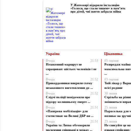
У Житомирі відкрили інсталяцію
«Голоси, що стали тишею» в пам’ять
про дітей, чиї життя забрала війна
Україна
Цікавинка
Вчора
21:53
05 серпня
Незаконний маршрут не
Розпродаж майна 
спрацював: шістьох чоловіків і пе
максимальна виг
...
...
Вчора
21:52
03 серпня
Прикордонники викрили схему
Твій лікар у Варш
незаконного виготовлення до ...
всієї родини
Вчора
21:52
30 липня
Слідчі поліції повідомили про
Стрільба на різни
підозру колишньому енерге ...
змінюються вправи
Вчора
21:51
25 липня
«Паперова мобілізація» для
Парасолька для м
статистики: на Волині ДБР ви ...
впливає на зручніст
Вчора
21:51
23 липня
Україна та Литва обговорили
Не списуйте це на
посилення співпраці в межах ...
ознаки серйозних 