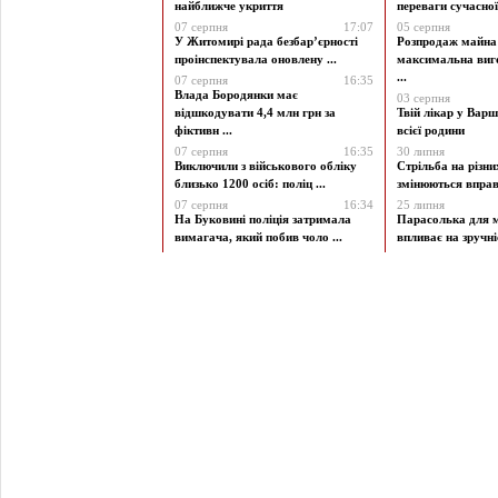
найближче укриття
переваги сучасної 
07 серпня
17:07
05 серпня
У Житомирі рада безбар’єрності
Розпродаж майна 
проінспектувала оновлену ...
максимальна виг
...
07 серпня
16:35
Влада Бородянки має
03 серпня
відшкодувати 4,4 млн грн за
Твій лікар у Варш
фіктивн ...
всієї родини
07 серпня
16:35
30 липня
Виключили з військового обліку
Стрільба на різни
близько 1200 осіб: поліц ...
змінюються вправи
07 серпня
16:34
25 липня
На Буковині поліція затримала
Парасолька для м
вимагача, який побив чоло ...
впливає на зручніст