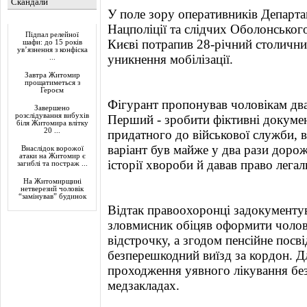
Скандали
У поле зору оперативників Департа
Актуально
Нацполіції та слідчих Оболонськог
Підпал релейної
Києві потрапив 28-річний столични
шафи: до 15 років
ув’язнення з конфіска
уникнення мобілізації.
...
Завтра Житомир
прощатиметься з
Героєм
Фігурант пропонував чоловікам два 
Завершено
розслідування вибухів
Перший - зробити фіктивні докуме
біля Житомира влітку
20 ...
придатного до військової служби, в
варіант був майже у два рази дорож
Внаслідок ворожої
атаки на Житомир є
історії хвороби й давав право лега
загиблі та постраж ...
На Житомирщині
нетверезий чоловік
“замінував” будинок
Відтак правоохоронці задокументува
зловмисник обіцяв оформити чолові
відстрочку, а згодом пенсійне посв
безперешкодний виїзд за кордон. Д
проходження уявного лікування без
медзакладах.