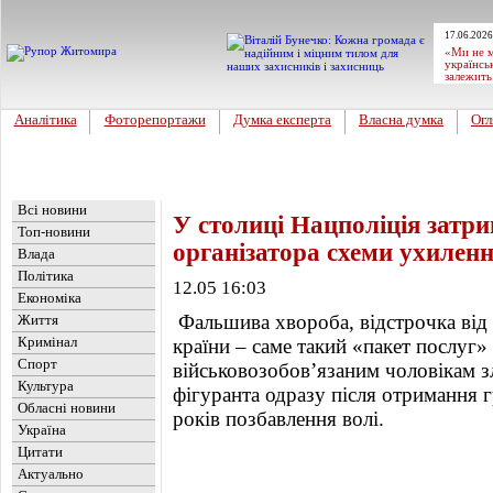
17.06.2026
«Ми не м
українсь
залежить
Аналітика
Фоторепортажи
Думка експерта
Власна думка
Огл
Головна
Новини
»
Україна
Всі новини
У столиці Нацполіція затр
Топ-новини
організатора схеми ухиленн
Влада
Політика
12.05 16:03
Економіка
Фальшива хвороба, відстрочка від а
Життя
Кримінал
країни – саме такий «пакет послуг
Спорт
військовозобов’язаним чоловікам з
Культура
фігуранта одразу після отримання 
Обласні новини
років позбавлення волі.
Україна
Цитати
Актуально