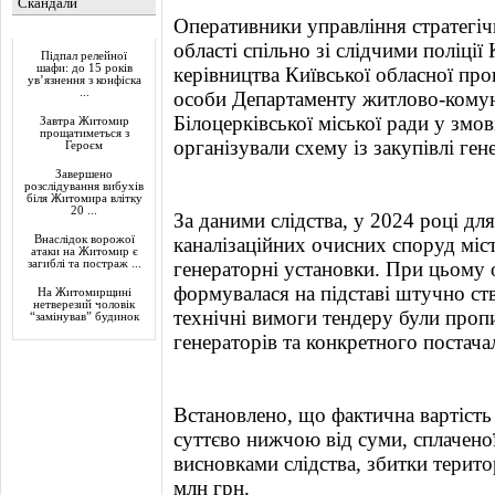
Скандали
Оперативники управління стратегіч
Актуально
області спільно зі слідчими поліці
Підпал релейної
шафи: до 15 років
керівництва Київської обласної пр
ув’язнення з конфіска
...
особи Департаменту житлово-комун
Білоцерківської міської ради у змо
Завтра Житомир
прощатиметься з
організували схему із закупівлі ге
Героєм
Завершено
розслідування вибухів
біля Житомира влітку
20 ...
За даними слідства, у 2024 році дл
Внаслідок ворожої
каналізаційних очисних споруд міст
атаки на Житомир є
загиблі та постраж ...
генераторні установки. При цьому о
формувалася на підставі штучно ст
На Житомирщині
нетверезий чоловік
технічні вимоги тендеру були проп
“замінував” будинок
генераторів та конкретного постача
Встановлено, що фактична вартість
суттєво нижчою від суми, сплаченої
висновками слідства, збитки терито
млн грн.