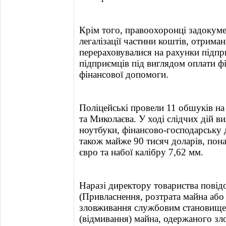
Крім того, правоохоронці задокумен
легалізації частини коштів, отрим
перераховувалися на рахунки підпр
підприємців під виглядом оплати ф
фінансової допомоги.
Поліцейські провели 11 обшуків на 
та Миколаєва. У ході слідчих дій в
ноутбуки, фінансово-господарську 
також майже 90 тисяч доларів, пона
євро та набої калібру 7,62 мм.
Наразі директору товариства повідо
(Привласнення, розтрата майна аб
зловживання службовим становищем) 
(відмивання) майна, одержаного з