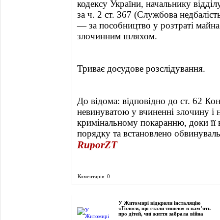
кодексу України, начальнику відді
за ч. 2 ст. 367 (Службова недбаліс
— за пособництво у розтраті майна 
злочинним шляхом.
Триває досудове розслідування.
До відома: відповідно до ст. 62 Ко
невинуватою у вчиненні злочину і 
кримінальному покаранню, доки її 
порядку та встановлено обвинувал
RuporZT
Коментарів: 0
Фоторепортаж
У Житомирі відкрили інсталяцію
«Голоси, що стали тишею» в пам’ять
про дітей, чиї життя забрала війна