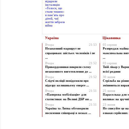
Україна
Цікавинка
Вчора
21:53
05 серпня
Незаконний маршрут не
Розпродаж майна 
спрацював: шістьох чоловіків і пе
максимальна виг
...
...
Вчора
21:52
03 серпня
Прикордонники викрили схему
Твій лікар у Варш
незаконного виготовлення до ...
всієї родини
Вчора
21:52
30 липня
Слідчі поліції повідомили про
Стрільба на різни
підозру колишньому енерге ...
змінюються вправи
Вчора
21:51
25 липня
«Паперова мобілізація» для
Парасолька для м
статистики: на Волині ДБР ви ...
впливає на зручніст
Вчора
21:51
23 липня
Україна та Литва обговорили
Не списуйте це на
посилення співпраці в межах ...
ознаки серйозних 