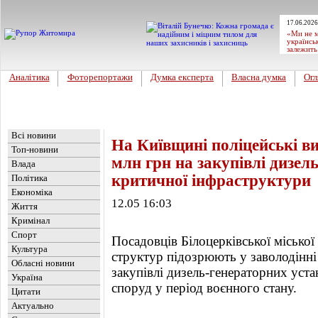
17.06.2026
«Ми не м
українсь
залежить
Аналітика
Фоторепортажи
Думка експерта
Власна думка
Огл
Головна
Новини
»
Україна
Всі новини
На Київщині поліцейські ви
Топ-новини
млн грн на закупівлі дизел
Влада
критичної інфраструктури
Політика
Економіка
12.05 16:03
Життя
Кримінал
Спорт
Посадовців Білоцерківської міської
Культура
структур підозрюють у заволодінн
Обласні новини
закупівлі дизель-генераторних уст
Україна
споруд у період воєнного стану.
Цитати
Актуально