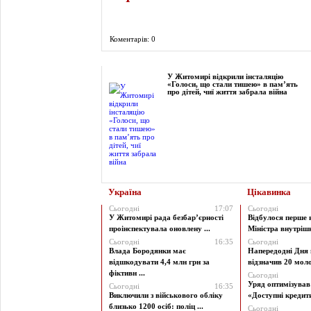
Коментарів: 0
Фоторепортаж
У Житомирі відкрили інсталяцію
«Голоси, що стали тишею» в пам’ять
про дітей, чиї життя забрала війна
Україна
Цікавинка
Сьогодні
17:07
Сьогодні
У Житомирі рада безбар’єрності
Відбулося перше 
проінспектувала оновлену ...
Міністра внутрішні
Сьогодні
16:35
Сьогодні
Влада Бородянки має
Напередодні Дня 
відшкодувати 4,4 млн грн за
відзначив 20 моло
фіктивн ...
Сьогодні
Уряд оптимізува
Сьогодні
16:35
Виключили з військового обліку
«Доступні кредити 
близько 1200 осіб: поліц ...
Сьогодні