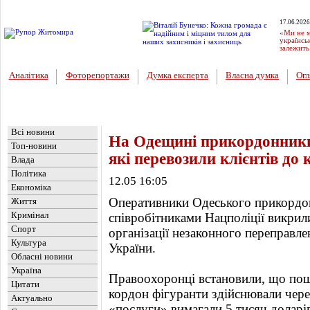
17.06.2026
«Ми не м
українсь
залежить
Аналітика
Фоторепортажи
Думка експерта
Власна думка
Огл
Головна
Новини
»
Україна
Всі новини
На Одещині прикордонники 
Топ-новини
які перевозили клієнтів до
Влада
Політика
12.05 16:05
Економіка
Оперативники Одеського прикордон
Життя
Кримінал
співробітниками Нацполіції викрили
Спорт
організації незаконного переправл
Культура
України.
Обласні новини
Україна
Правоохоронці встановили, що пош
Цитати
кордон фігуранти здійснювали через
Актуально
«послуги» вимагали 5 тисяч доларі