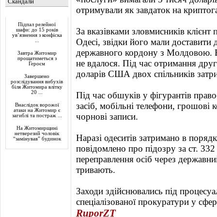
Скандали
отримували як завдаток на криптог
Актуально
Підпал релейної
За вказівками зловмисників клієнт 
шафи: до 15 років
ув’язнення з конфіска
Одесі, звідки його мали доставити 
...
державного кордону з Молдовою. В
Завтра Житомир
прощатиметься з
не вдалося. Під час отримання дру
Героєм
доларів США двох спільників затр
Завершено
розслідування вибухів
біля Житомира влітку
20 ...
Під час обшуків у фігурантів прав
засіб, мобільні телефони, грошові 
Внаслідок ворожої
атаки на Житомир є
чорнові записи.
загиблі та постраж ...
На Житомирщині
нетверезий чоловік
Наразі одеситів затримано в порядк
“замінував” будинок
повідомлено про підозру за ст. 33
переправлення осіб через державний
тривають.
Заходи здійснювались під процесу
спеціалізованої прокуратури у сфер
RuporZT