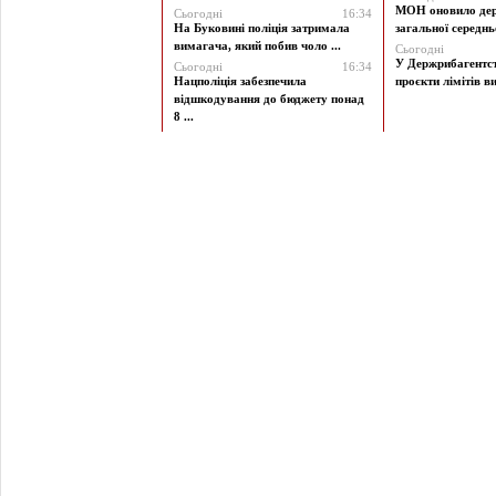
МОН оновило дер
Сьогодні
16:34
На Буковині поліція затримала
загальної середньої
вимагача, який побив чоло ...
Сьогодні
У Держрибагентст
Сьогодні
16:34
Нацполіція забезпечила
проєкти лімітів ви
відшкодування до бюджету понад
8 ...