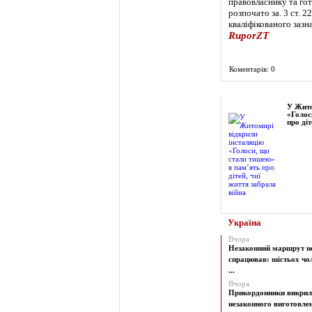
правовласнику та го
розпочато за. 3 ст. 
кваліфікованого заз
RuporZT
Коментарів: 0
Фоторепортаж
У Жито
«Голос
про діт
Україна
Вчора
Незаконний маршрут н
спрацював: шістьох чол
...
Вчора
Прикордонники викрил
незаконного виготовленн