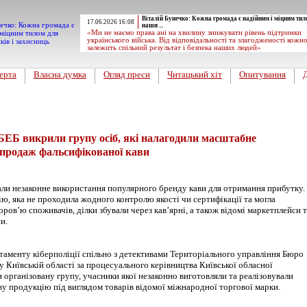
Віталій Бунечко: Кожна громада є надійним і міцним тил
17.06.2026 16:08
наши ...
«Ми не маємо права ані на хвилину знижувати рівень підтримки
українського війська. Від відповідальності та злагодженості кожн
залежить спільний результат і безпека наших людей»
ерта
Власна думка
Огляд преси
Читацький хіт
Опитування
 БЕБ викрили групу осіб, які налагодили масштабне
 продаж фальсифікованої кави
али незаконне використання популярного бренду кави для отримання прибутку.
, яка не проходила жодного контролю якості чи сертифікації та могла
оров’ю споживачів, ділки збували через кавʼярні, а також відомі маркетплейси 
и.
аменту кіберполіції спільно з детективами Територіального управління Бюро
у Київській області за процесуального керівництва Київської обласної
організовану групу, учасники якої незаконно виготовляли та реалізовували
ву продукцію під виглядом товарів відомої міжнародної торгової марки.