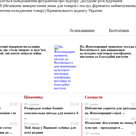
туються повідомлення фігурантам про підозру. Досудове розслідування
229 (Незаконне використання знака для товарів і послуг, фірмового найменування
начення походження товару) Кримінального кодексу України.
Додати коментар
Роздрукувати
мирі відкрили інсталяцію
На Житомирщині тривають заходи 
и, що стали тишею» в пам’ять
Всесвітнього дня вишиванки:
ей, чиї життя забрала війна
культурно-мистецькі платформи,
виставки та благодійні виступи
Цікавинка
Скандали
21:53
05 серпня
15:14
03 липня
12
е
Розпродаж майна банків:
Небезпечне укриття для дитсадк
овіків і пе
максимальна вигода для вашого б
на Житомирщині слідчі ...
...
25 червня
16
Незаконне збагачення на понад 9
21:52
03 серпня
15:45
и схему
Твій лікар у Варшаві: клініка для
млн грн – прокурори п ...
я до ...
всієї родини
24 червня
19