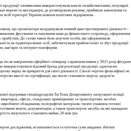
ої продукції зловмисники використовували власні онлайн-магазини, популярні
льні мережі та месенджери, де розміщували рекламу, приймали замовлення та
по всій території України шляхом поштових відправлень.
овили, що організатори координували повний цикл протиправної діяльності -
смаження, фасування та пакування кави до фінансового супроводу, оформлення
у прибутків. До схеми також були залучені особи, які оформлювали
ність на підконтрольних осіб, забезпечували прийом оплат та збут продукції
ю, кавʼярні та інтернет-платформи.
о після завершення офіційної співпраці з правовласником у 2021 році фігуран
о використовувати відомий бренд для реалізації продукції, одночасно
ргову марку як прикриття для своєї діяльності. Своєю чергою фальсифікат не
нтролю якості чи сертифікації, що могло становити загрозу здоров’ю
лової підтримки спецпідрозділів TacTeam Департаменту патрульної поліції
 квартирах, офісах, складських приміщеннях та транспортних засобах
 виробниче обладнання, поліграфічні матеріали, тисячі упаковок готової
 готівкові кошти, документацію, а також транспортні засоби, на які накладено
ртість вилученого становить майже 20 млн грн.
пертні дослідження, встановлюється остаточна сума завданих збитків