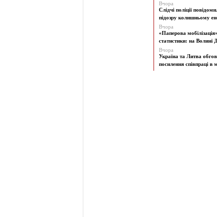
Вчора
Слідчі поліції повідоми
підозру колишньому ене
Вчора
«Паперова мобілізація
статистики: на Волині Д
Вчора
Україна та Литва обго
посилення співпраці в м