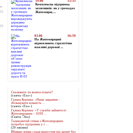
19.06
15:33
Комплексна підтримка
..
захисників: як у громадах
:55
Житомирщ ...
:29
03.06
16:59
На Житомирщині
відновлюють стратегічно
важливі дорожні ...
Огляд преси
Спалювати чи компостувати?
(газета «Ехо»)
Галина Корінна: «Наше завдання –
збільшувати кількість ...
(газета «Ехо»)
Галина Корінна: «У служби зайнятості
Житомирщини – 4200 ...
(Газета "Эхо)
Талановитий співак з Житомирщини
потребує підтримки у г ...
(20 хвилин)
Вбивцю жінки суддя відпустив під арешт без