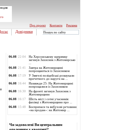
ом для
ого
Про проект
Контакти
Реклама
Досьє
Довідники
Обласні новини
06.08
22:04
На Херсонському напрямку
загинув Захисник з Житомирсько
...
06.08
21:41
Завтра на Житомирщині
попрощаються із Захисником
06.08
17:19
У Звягелі поліцейські розшукали
причетного до наруги на ...
06.08
16:44
Назавжди 25: На Житомирщині
попрощалися із Захисником
та
06.08
16:30
На фронті загинув Захисник з
Житомирщини
06.08
16:17
Шість міст і сотні учасників:
фахівці з Житомирщини про ...
06.08
15:48
Боєприпаси та вибухові речовини
«на продаж»: на Житомир ...
Опитування
Чи задоволені Ви центральним
опаленням у квартирі?