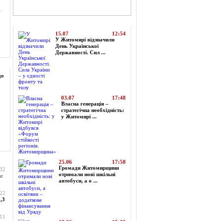
,
Топ-новини
15.07
12:54
У Житомирі відзначили
День Української
Державності. Сил ...
до
03.07
17:48
Власна генерація –
стратегічна необхідність:
у Житомирі ...
25.06
17:58
Громади Житомирщини
:32
отримали нові шкільні
а:
автобуси, а о ...
:22
,3
:11