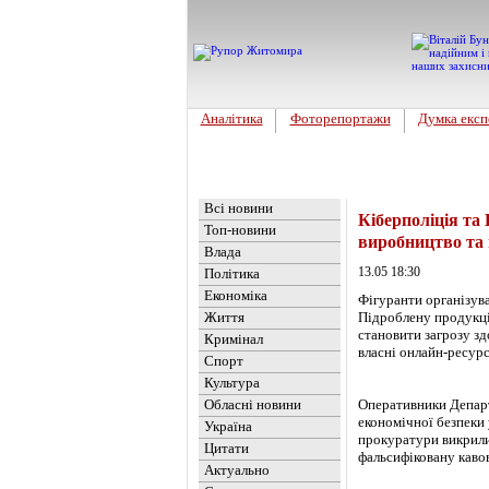
Аналітика
Фоторепортажи
Думка експ
Головна
Новини
»
Україна
Всі новини
Кіберполіція та
Топ-новини
виробництво та
Влада
13.05 18:30
Політика
Економіка
Фігуранти організув
Життя
Підроблену продукцію
становити загрозу зд
Кримінал
власні онлайн-ресурс
Спорт
Культура
Обласні новини
Оперативники Департ
економічної безпеки 
Україна
прокуратури викрили 
Цитати
фальсифіковану каво
Актуально