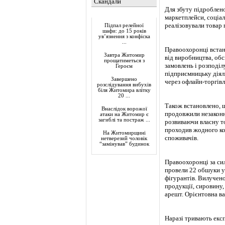
Скандали
Для збуту підроблен
Актуально
маркетплейси, соціа
реалізовували товар 
Підпал релейної
шафи: до 15 років
ув’язнення з конфіска
...
Правоохоронці встан
Завтра Житомир
від виробництва, об
прощатиметься з
замовлень і розподіл
Героєм
підприємницьку діяль
Завершено
через офлайн-торгівл
розслідування вибухів
біля Житомира влітку
20 ...
Також встановлено, щ
Внаслідок ворожої
продовжили незаконн
атаки на Житомир є
загиблі та постраж ...
розвиваючи власну то
проходив жодного ко
На Житомирщині
споживачів.
нетверезий чоловік
“замінував” будинок
Правоохоронці за си
провели 22 обшуки у
фігурантів. Вилучено
продукції, сировину,
арешт. Орієнтовна ва
Наразі тривають екс