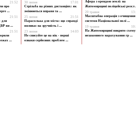
Афера з орендою землі: на
21:52
30 липня
17:01
ли про
Стрільба на різних дистанціях: як
Житомирщині поліцейські розсл .
рге ...
змінюються вправи та ...
20 травня
13
Масштабна операція з очищення
21:51
25 липня
21:51
» для
Парасолька для міста: що справді
системи Національної полі ...
БР ви ...
впливає на зручність і ...
19 травня
10
На Житомирщині викрито схему
21:51
23 липня
14:03
ворили
Не списуйте це на вік - перші
незаконного нарахування гр ...
ежах ...
ознаки серйозних проблем ...