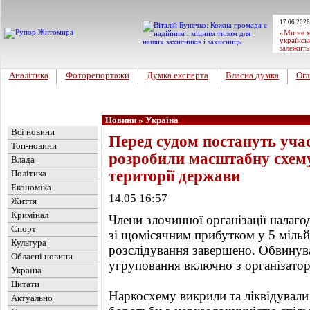
17.06.2026
«Ми не м
українсь
залежить
Аналітика
Фоторепортажи
Думка експерта
Власна думка
Огл
Головна
Новини
»
Україна
Всі новини
Перед судом постануть учас
Топ-новини
розробили масштабну схему
Влада
території держави
Політика
Економіка
14.05 16:57
Життя
Кримінал
Члени злочинної організації налагод
Спорт
зі щомісячним прибутком у 5 мільй
Культура
розслідування завершено. Обвинув
Обласні новини
угруповання включно з організатор
Україна
Цитати
Наркосхему викрили та ліквідувал
Актуально