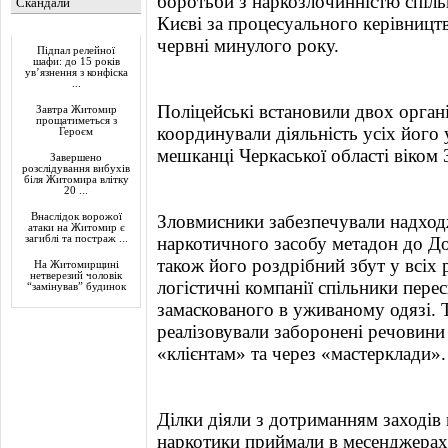
боротьби з наркозлочинністю спіл
Скандали
Києві за процесуального керівництв
Актуально
червні минулого року.
Підпал релейної
шафи: до 15 років
ув’язнення з конфіска
...
Поліцейські встановили двох органі
Завтра Житомир
прощатиметься з
координували діяльність усіх його
Героєм
мешканці Черкаської області віком 3
Завершено
розслідування вибухів
біля Житомира влітку
20 ...
Внаслідок ворожої
Зловмисники забезпечували надход
атаки на Житомир є
загиблі та постраж ...
наркотичного засобу метадон до До
також його роздрібний збут у всіх 
На Житомирщині
нетверезий чоловік
логістичні компанії спільники пере
“замінував” будинок
замаскованого в уживаному одязі. 
реалізовували заборонені речовини
«клієнтам» та через «мастерклади».
Ділки діяли з дотриманням заходів 
наркотики приймали в месенджерах, 