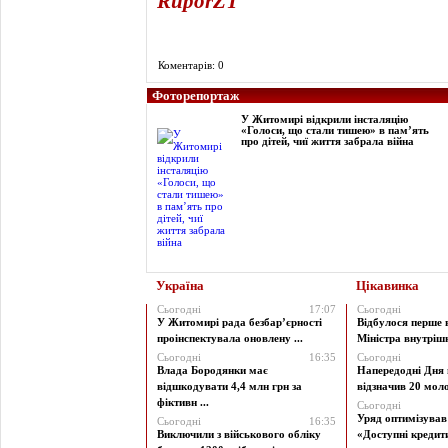
RuporZT
Коментарів: 0
Фоторепортаж
У Житомирі відкрили інсталяцію
«Голоси, що стали тишею» в пам’ять
про дітей, чиї життя забрала війна
Україна
Цікавинка
Сьогодні
17:07
Сьогодні
У Житомирі рада безбар’єрності
Відбулося перше 
проінспектувала оновлену ...
Міністра внутрішні
Сьогодні
16:35
Сьогодні
Влада Бородянки має
Напередодні Дня 
відшкодувати 4,4 млн грн за
відзначив 20 моло
фіктивн ...
Сьогодні
Уряд оптимізува
Сьогодні
16:35
Виключили з військового обліку
«Доступні кредити 