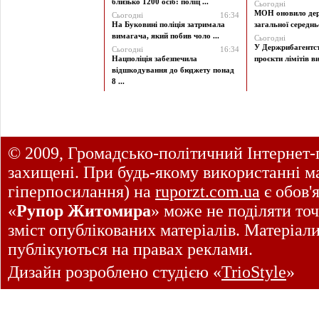
близько 1200 осіб: поліц ...
Сьогодні
МОН оновило дер
Сьогодні
16:34
На Буковині поліція затримала
загальної середньої
вимагача, який побив чоло ...
Сьогодні
У Держрибагентст
Сьогодні
16:34
Нацполіція забезпечила
проєкти лімітів ви
відшкодування до бюджету понад
8 ...
© 2009, Громадсько-політичний Інтернет-
захищені. При будь-якому використанні ма
гіперпосилання) на
ruporzt.com.ua
є обов'
«
Рупор Житомира
» може не поділяти точ
зміст опублікованих матеріалів. Матеріал
публікуються на правах реклами.
Дизайн розроблено студією «
TrioStyle
»