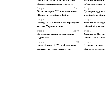
Розпочала роботу новостворена
Україна ділиться
Палата регіональних молод ...
побудови стійкої с
Вчора
15:41
Вчора
26 тис доларів США за вивезення
Держприкордонсл
військовослужбовця із б ...
мільйонів осіб пер
Вчора
15:41
Вчора
Понад 20 мільйонів осіб перетнули
Україна та Молд
кордон України з поча ...
спільні дії для под
Вчора
15:40
Вчора
На кордоні виявили старовинні
Україна та Японі
годинники
співпрацю у модерн
Вчора
15:40
Вчора
Екскерівника КЕУ та підрядника
Держспецзв’язку 
судитимуть через майже 4 ...
Порядок приєднан