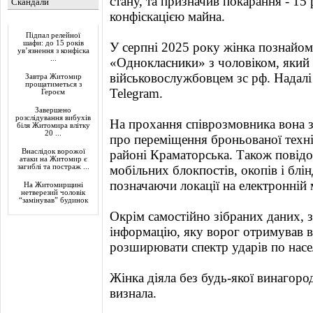
стану, та призначив покарання - 15 
Скандали
конфіскацією майна.
Актуально
Підпал релейної
шафи: до 15 років
У серпні 2025 року жінка познайом
ув’язнення з конфіска
...
«Однокласники» з чоловіком, який
військовослужбовцем зс рф. Надалі
Завтра Житомир
прощатиметься з
Telegram.
Героєм
Завершено
розслідування вибухів
На прохання співрозмовника вона з
біля Житомира влітку
20 ...
про переміщення броньованої техні
Внаслідок ворожої
районі Краматорська. Також повід
атаки на Житомир є
загиблі та постраж ...
мобільних блокпостів, окопів і блін
позначаючи локації на електронній 
На Житомирщині
нетверезий чоловік
“замінував” будинок
Окрім самостійно зібраних даних, 
інформацію, яку ворог отримував в
розширювати спектр ударів по насе
Жінка діяла без будь-якої винагоро
визнала.