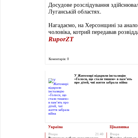
Досудове розслідування здійснювал
Луганській областях.
Нагадаємо, на Херсонщині за анал
чоловіка, котрий передавав розвідд
RuporZT
Коментарів: 0
Фоторепортаж
У Житомирі відкрили інсталяцію
«Голоси, що стали тишею» в пам’ять
про дітей, чиї життя забрала війна
Україна
Цікавинка
Вчора
21:40
Вчора