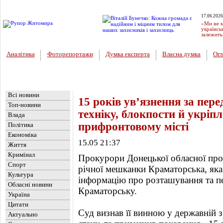
17.06.2026
«Ми не м
українсь
залежить
Аналітика
Фоторепортажи
Думка експерта
Власна думка
Огл
Головна
Новини
»
Україна
Всі новини
15 років ув’язнення за пер
Топ-новини
техніку, блокпости й укріп
Влада
прифронтовому місті
Політика
Економіка
15.05 21:37
Життя
Кримінал
Прокурори Донецької обласної прок
Спорт
річної мешканки Краматорська, яка
Культура
інформацію про розташування та п
Обласні новини
Краматорську.
Україна
Цитати
Суд визнав її винною у державній з
Актуально