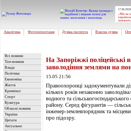
17.06.2026
«Ми не м
українсь
залежить
Аналітика
Фоторепортажи
Думка експерта
Власна думка
Огл
Головна
Новини
»
Україна
Всі новини
На Запоріжжі поліцейські 
Топ-новини
заволодіння землями на пон
Влада
Політика
15.05 21:56
Економіка
Правоохоронці задокументували дія
Життя
Кримінал
кількох років незаконно заволодіва
Спорт
водного та сільськогосподарського 
Культура
району. Серед фігурантів — сільсь
Обласні новини
інженер-землевпорядник та місцеви
Україна
про підозру.
Цитати
Актуально