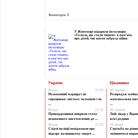
Коментарів: 0
Фоторепортаж
У Житомирі відкрили інсталяцію
«Голоси, що стали тишею» в пам’ять
про дітей, чиї життя забрала війна
Україна
Цікавинка
Вчора
21:53
05 серпня
Незаконний маршрут не
Розпродаж майна 
спрацював: шістьох чоловіків і пе
максимальна виг
...
...
Вчора
21:52
03 серпня
Прикордонники викрили схему
Твій лікар у Варш
незаконного виготовлення до ...
всієї родини
Вчора
21:52
30 липня
Слідчі поліції повідомили про
Стрільба на різни
підозру колишньому енерге ...
змінюються вправи