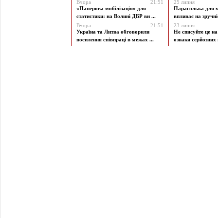
Вчора
21:51
25 липня
«Паперова мобілізація» для
Парасолька для м
статистики: на Волині ДБР ви ...
впливає на зручніст
Вчора
21:51
23 липня
Україна та Литва обговорили
Не списуйте це на
посилення співпраці в межах ...
ознаки серйозних 