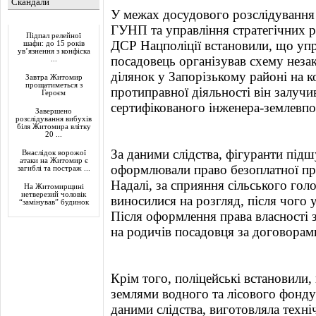
Скандали
У межах досудового розслідування 
Актуально
ГУНП та управління стратегічних ро
Підпал релейної
ДСР Нацполіції встановили, що уп
шафи: до 15 років
ув’язнення з конфіска
посадовець організував схему нез
...
ділянок у Запорізькому районі на к
Завтра Житомир
прощатиметься з
протиправної діяльності він залучи
Героєм
сертифікованого інженера-землевп
Завершено
розслідування вибухів
біля Житомира влітку
20 ...
За даними слідства, фігуранти підш
Внаслідок ворожої
атаки на Житомир є
оформлювали право безоплатної при
загиблі та постраж ...
Надалі, за сприяння сільського гол
На Житомирщині
нетверезий чоловік
виносилися на розгляд, після чого 
“замінував” будинок
Після оформлення права власності
на родичів посадовця за договорам
Крім того, поліцейські встановили,
землями водного та лісового фонду
даними слідства, виготовляла техн