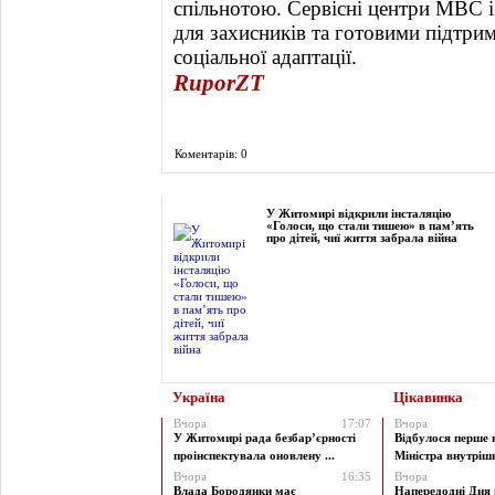
спільнотою. Сервісні центри МВС і
для захисників та готовими підтрим
соціальної адаптації.
RuporZT
Коментарів: 0
Фоторепортаж
У Житомирі відкрили інсталяцію
«Голоси, що стали тишею» в пам’ять
про дітей, чиї життя забрала війна
Україна
Цікавинка
Вчора
17:07
Вчора
У Житомирі рада безбар’єрності
Відбулося перше 
проінспектувала оновлену ...
Міністра внутрішні
Вчора
16:35
Вчора
Влада Бородянки має
Напередодні Дня 