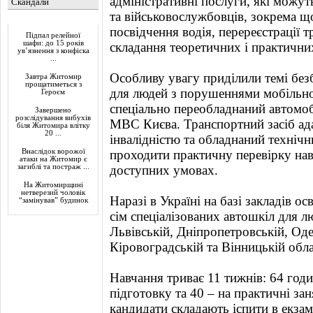
адміністративні послуги, які можут
Скандали
та військовослужбовців, зокрема щ
Актуально
посвідчення водія, перереєстрації т
Підпал релейної
шафи: до 15 років
складання теоретичних і практичних
ув’язнення з конфіска
...
Особливу увагу приділили темі безб
Завтра Житомир
прощатиметься з
для людей з порушеннями мобільно
Героєм
спеціально переобладнаний автомоб
Завершено
розслідування вибухів
МВС Києва. Транспортний засіб ада
біля Житомира влітку
20 ...
інвалідністю та обладнаний техніч
Внаслідок ворожої
проходити практичну перевірку на
атаки на Житомир є
загиблі та постраж ...
доступних умовах.
На Житомирщині
нетверезий чоловік
Наразі в Україні на базі закладів 
“замінував” будинок
сім спеціалізованих автошкіл для лю
Львівській, Дніпропетровській, Од
Кіровоградській та Вінницькій обла
Навчання триває 11 тижнів: 64 год
підготовку та 40 – на практичні за
кандидати складають іспити в екзам