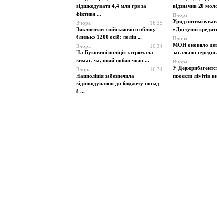
відшкодувати 4,4 млн грн за
відзначив 20 моло
фіктивн ...
Вчора
Уряд оптимізува
Вчора
16:35
Виключили з військового обліку
«Доступні кредити 
близько 1200 осіб: поліц ...
Вчора
МОН оновило дер
Вчора
16:34
На Буковині поліція затримала
загальної середньої
вимагача, який побив чоло ...
Вчора
У Держрибагентст
Вчора
16:34
Нацполіція забезпечила
проєкти лімітів ви
відшкодування до бюджету понад
8 ...