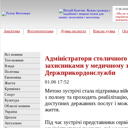
17.06.2026
«Ми не м
українсь
залежить
Аналітика
Фоторепортажи
Думка експерта
Власна думка
Огл
Головна
Новини
»
Україна
Всі новини
Адміністратори столичного
Топ-новини
захисниками у медичному з
Влада
Держприкордонслужби
Політика
Економіка
01.06 17:52
Життя
Кримінал
Метою зустрічі стала підтримка ві
Спорт
з полону та проходять реабілітаці
Культура
доступних державних послуг і можл
Обласні новини
життя.
Україна
Цитати
Під час зустрічі представники сер
Актуально