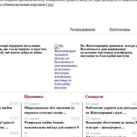
но обвинувальним вироком суду.
Додати коментар
Роздрукувати
мирі відкрили інсталяцію
На Житомирщині тривають заходи 
и, що стали тишею» в пам’ять
Всесвітнього дня вишиванки:
ей, чиї життя забрала війна
культурно-мистецькі платформи,
виставки та благодійні виступи
Цікавинка
Скандали
22:19
07 серпня
16:06
03 липня
12
а знайти
Мікрохвильова піч: значення та
Небезпечне укриття для дитсадк
переваги сучасної технік ...
на Житомирщині слідчі ...
17:07
05 серпня
15:14
25 червня
16
р’єрності
Розпродаж майна банків:
Незаконне збагачення на понад 9
у ...
максимальна вигода для вашого б
млн грн – прокурори п ...
...
16:35
24 червня
19