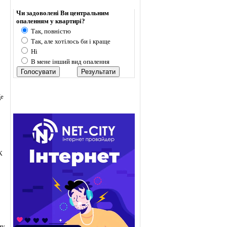
Опитування
Чи задоволені Ви центральним
опаленням у квартирі?
Так, повністю
Так, але хотілось би і краще
Ні
В мене інший вид опалення
Це
К
му