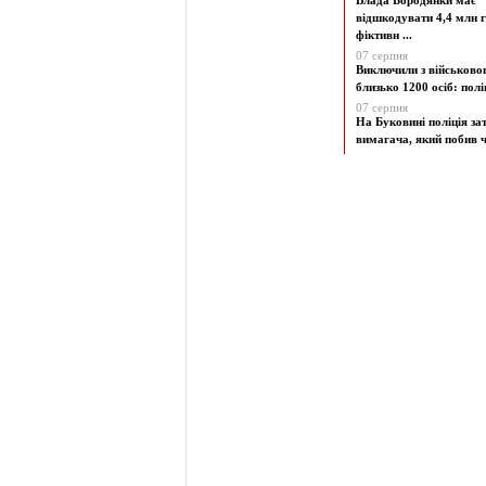
Влада Бородянки має
відшкодувати 4,4 млн г
фіктивн ...
07 серпня
Виключили з військово
близько 1200 осіб: поліц
07 серпня
На Буковині поліція з
вимагача, який побив чо