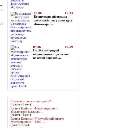
..
:55
19.06
15:33
Комплексна підтримка
захисників: як у громадах
:29
Житомирщ ...
03.06
16:59
На Житомирщині
відновлюють стратегічно
важливі дорожні ...
Огляд преси
Спалювати чи компостувати?
(газета «Ехо»)
Галина Корінна: «Наше завдання –
збільшувати кількість ...
(газета «Ехо»)
Галина Корінна: «У служби зайнятості
Житомирщини – 4200 ...
(Газета "Эхо)