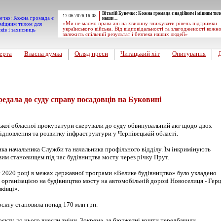
Віталій Бунечко: Кожна громада є надійним і міцним тил
17.06.2026 16:08
наши ...
«Ми не маємо права ані на хвилину знижувати рівень підтримки
українського війська. Від відповідальності та злагодженості кожн
залежить спільний результат і безпека наших людей»
ерта
Власна думка
Огляд преси
Читацький хіт
Опитування
едала до суду справу посадовців на Буковині
кої обласної прокуратури скерували до суду обвинувальний акт щодо двох
ідновлення та розвитку інфраструктури у Чернівецькій області.
ка начальника Служби та начальника профільного відділу. Їм інкримінують
им становищем під час будівництва мосту через річку Прут.
 у 2020 році в межах державної програми «Велике будівництво» було укладено
 організацією на будівництво мосту на автомобільній дорозі Новоселиця - Гер
ківці».
оєкту становила понад 170 млн грн.
роєкту до нього внесли зміни. Зокрема, за бюджетні кошти передбачили