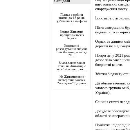
Скандали
виготовлення спеціал
Актуально
спорудження мосту.
Підпал релейної
Їхню вартість окрем
шафи: до 15 років
ув’язнення з конфіска
...
Після завершення буд
подальшого використ
Завтра Житомир
прощатиметься з
Героєм
Однак, за даними слі
державі не відшкоду
Завершено
розслідування вибухів
біля Житомира влітку
Попри це, у 2021 роц
20 ...
дозволило завершити 
Внаслідок ворожої
бюджетні кошти.
атаки на Житомир є
загиблі та постраж ...
Збитки бюджету стан
На Житомирщині
нетверезий чоловік
Дії обвинувачених к
“замінував” будинок
змовою групою осіб, 
України).
Санкція статті перед
Досудове розслідува
області за оперативн
Примітка: відповідно
злочину і не може бу