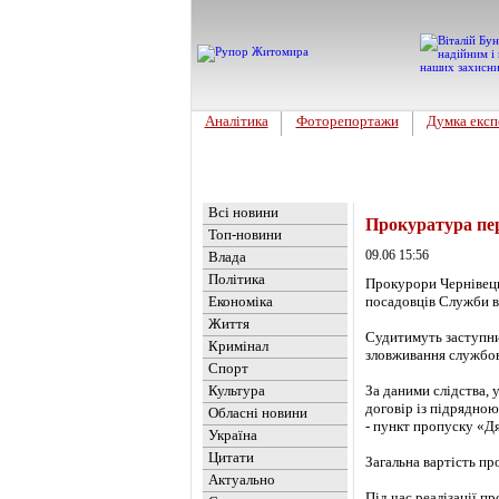
Аналітика
Фоторепортажи
Думка експ
Головна
Новини
»
Україна
Всі новини
Прокуратура пер
Топ-новини
09.06 15:56
Влада
Політика
Прокурори Чернівець
Економіка
посадовців Служби в
Життя
Судитимуть заступни
Кримінал
зловживання службов
Спорт
Культура
За даними слідства,
договір із підрядною
Обласні новини
- пункт пропуску «Дя
Україна
Цитати
Загальна вартість пр
Актуально
Під час реалізації п