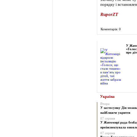
порядку і встановле
RuporZT
Коментарів: 0
Фоторепортаж
У Жито
«Голос
про діт
Україна
Вчора
У застосунку Дія можн
найближче укриття
07 серпня
У Житомирі рада безба
проінспектувала оновлен
07 серпня