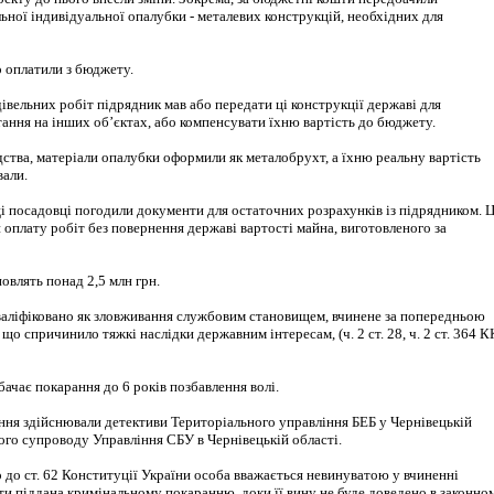
ьної індивідуальної опалубки - металевих конструкцій, необхідних для
о оплатили з бюджету.
івельних робіт підрядник мав або передати ці конструкції державі для
ання на інших об’єктах, або компенсувати їхню вартість до бюджету.
дства, матеріали опалубки оформили як металобрухт, а їхню реальну вартість
вали.
і посадовці погодили документи для остаточних розрахунків із підрядником. 
оплату робіт без повернення державі вартості майна, виготовленого за
овлять понад 2,5 млн грн.
валіфіковано як зловживання службовим становищем, вчинене за попередньою
що спричинило тяжкі наслідки державним інтересам, (ч. 2 ст. 28, ч. 2 ст. 364 К
бачає покарання до 6 років позбавлення волі.
ння здійснювали детективи Територіального управління БЕБ у Чернівецькій
ого супроводу Управління СБУ в Чернівецькій області.
 до ст. 62 Конституції України особа вважається невинуватою у вчиненні
ти піддана кримінальному покаранню, доки її вину не буде доведено в законно