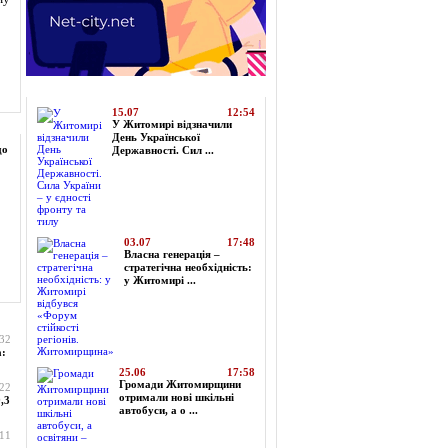
Топ-новини
15.07
12:54
У Житомирі відзначили
День Української
до
Державності. Сил ...
03.07
17:48
Власна генерація –
стратегічна необхідність:
у Житомирі ...
:32
а:
25.06
17:58
Громади Житомирщини
:22
отримали нові шкільні
,3
автобуси, а о ...
:11