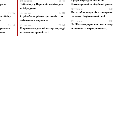
Афера з орендою землі: на
03 серпня
15:45
рн за
Твій лікар у Варшаві: клініка для
Житомирщині поліцейські розсл .
всієї родини
20 травня
13
Масштабна операція з очищення
16:35
30 липня
17:01
го обліку
Стрільба на різних дистанціях: як
системи Національної полі ...
 ...
змінюються вправи та ...
19 травня
10
На Житомирщині викрито схему
16:34
25 липня
21:51
атримала
Парасолька для міста: що справді
незаконного нарахування гр ...
ло ...
впливає на зручність і ...