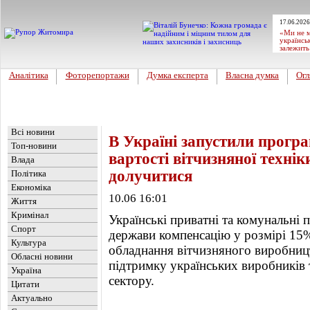
17.06.2026
«Ми не м
українсь
залежить
Аналітика
Фоторепортажи
Думка експерта
Власна думка
Огл
Головна
Новини
»
Україна
Всі новини
В Україні запустили прогр
Топ-новини
вартості вітчизняної технік
Влада
долучитися
Політика
Економіка
10.06 16:01
Життя
Кримінал
Українські приватні та комунальні
Спорт
держави компенсацію у розмірі 15%
Культура
обладнання вітчизняного виробниц
Обласні новини
підтримку українських виробників
Україна
сектору.
Цитати
Актуально