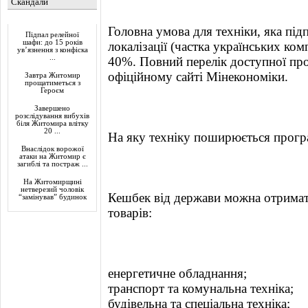
Скандали
Актуально
Головна умова для техніки, яка під
Підпал релейної
шафи: до 15 років
локалізації (частка українських ко
ув’язнення з конфіска
...
40%. Повний перелік доступної прод
офіційному сайті Мінекономіки.
Завтра Житомир
прощатиметься з
Героєм
Завершено
розслідування вибухів
біля Житомира влітку
20 ...
На яку техніку поширюється прогр
Внаслідок ворожої
атаки на Житомир є
загиблі та постраж ...
На Житомирщині
нетверезий чоловік
Кешбек від держави можна отримати
“замінував” будинок
товарів:
енергетичне обладнання;
транспорт та комунальна техніка;
будівельна та спеціальна техніка;