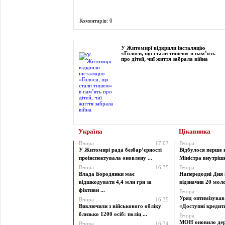
Коментарів: 0
Фоторепортаж
У Житомирі відкрили інсталяцію
«Голоси, що стали тишею» в пам’ять
про дітей, чиї життя забрала війна
Україна
Цікавинка
Вчора
17:07
Вчора
У Житомирі рада безбар’єрності
Відбулося перше 
проінспектувала оновлену ...
Міністра внутрішні
Вчора
16:35
Вчора
Влада Бородянки має
Напередодні Дня 
відшкодувати 4,4 млн грн за
відзначив 20 моло
фіктивн ...
Вчора
Уряд оптимізува
Вчора
16:35
Виключили з військового обліку
«Доступні кредити 
близько 1200 осіб: поліц ...
Вчора
МОН оновило дер
Вчора
16:34