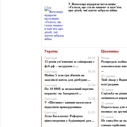
У Житомирі відкрили інсталяцію
«Голоси, що стали тишею» в пам’ять
про дітей, чиї життя забрала війна
Україна
Цікавинка
Сьогодні
16:25
Вчора
15 років ув’язнення за співпрацю з
Розпродаж майна 
фсб рф – засуджено с ...
максимальна виг
...
Сьогодні
16:24
Майже 5 млн грн збитків на
03 серпня
закупівлі житла для дитбудин ...
Твій лікар у Варш
всієї родини
Сьогодні
15:58
По 10 000$ за незаконний перетин
30 липня
кордону: на Закарпатті ...
Стрільба на різни
змінюються вправи
Сьогодні
15:58
У «Шегинях» киянин намагався
25 липня
підкупити прикордонника
Парасолька для м
впливає на зручніст
Сьогодні
15:55
Алла Басалаєва: Реформа
23 липня
ціноутворення у будівництві доп ...
Не списуйте це на
ознаки серйозних 