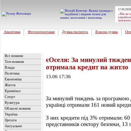
17.06.2026
«Ми не м
українсь
залежить
Аналітика
Фоторепортажи
Думка експерта
Власна думка
Огл
Головна
Новини
»
Україна
Всі новини
єОселя: За минулий тижден
Топ-новини
отримала кредит на житло
Влада
Політика
15.06 17:36
Економіка
Життя
Кримінал
Спорт
За минулий тиждень за програмою 
Культура
українці отримали 161 новий креди
Обласні новини
Україна
З них кредити під 3% отримали: 60
Цитати
представників сектору безпеки, 13 п
Актуально