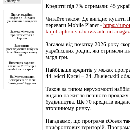
Скандали
Кредити під 7% отримали: 45 украї
Актуально
Підпал релейної
Читайте також: Де вигідно купити i
шафи: до 15 років
ув’язнення з конфіска
переваги Mobile Planet -
https://rup
...
kupiti-iphone-u-lvov-v-nternet-magaz
Завтра Житомир
прощатиметься з
Героєм
Загалом від початку 2026 року ск
Завершено
розслідування вибухів
українських родин, які отримали пі
біля Житомира влітку
20 ...
млрд грн.
Внаслідок ворожої
атаки на Житомир є
Найбільше кредитів у межах програ
загиблі та постраж ...
44, місті Києві – 24, Львівській обла
На Житомирщині
нетверезий чоловік
“замінував” будинок
Також за типом нерухомості найбі
видано на житло першого продажу – 
будівництва. Ще 70 кредитів видан
вторинному ринку.
Нагадаємо, що програма єОселя та
прифронтових територій. Програма