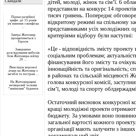
Скандали
дітей, молоді, жінок та сім’ї. 6 об
представили на конкурс 14 проекті
Актуально
тисяч гривень. Попереднє обговоре
Підпал релейної
шафи: до 15 років
відкритому режимі на спільному зас
ув’язнення з конфіска
...
представниками усіх молодіжних ор
критеріями відбору були наступні:
Завтра Житомир
прощатиметься з
Героєм
«Це - відповідність змісту проект
Завершено
розслідування вибухів
соціальним проблемам; актуальність
біля Житомира влітку
20 ...
фінансування його змісту та очіку
Внаслідок ворожої
інноваційність та оригінальність; с
атаки на Житомир є
загиблі та постраж ...
в районах та сільській місцевості Ж
голова конкурсної комісії, заступн
На Житомирщині
нетверезий чоловік
сім’ї, молоді та спорту облдержадм
“замінував” будинок
Остаточний висновок конкурсної ком
кращі молодіжні проекти отримают
бюджету. За умовами воно повинно 
загальної вартості кожного проект
організації мають залучити з інших
документальний звіт.