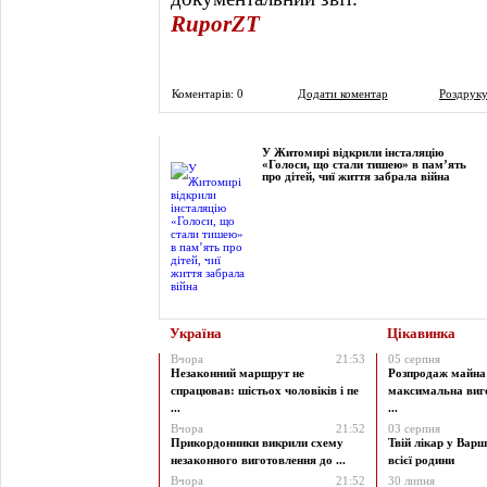
RuporZT
Коментарів: 0
Додати коментар
Роздруку
Фоторепортаж
У Житомирі відкрили інсталяцію
«Голоси, що стали тишею» в пам’ять
про дітей, чиї життя забрала війна
Україна
Цікавинка
Вчора
21:53
05 серпня
Незаконний маршрут не
Розпродаж майна 
спрацював: шістьох чоловіків і пе
максимальна виг
...
...
Вчора
21:52
03 серпня
Прикордонники викрили схему
Твій лікар у Варш
незаконного виготовлення до ...
всієї родини
Вчора
21:52
30 липня