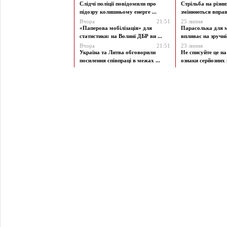
Слідчі поліції повідомили про
Стрільба на різни
підозру колишньому енерге ...
змінюються вправи
Вчора
21:51
25 липня
«Паперова мобілізація» для
Парасолька для м
статистики: на Волині ДБР ви ...
впливає на зручніст
Вчора
21:51
23 липня
Україна та Литва обговорили
Не списуйте це на
посилення співпраці в межах ...
ознаки серйозних 