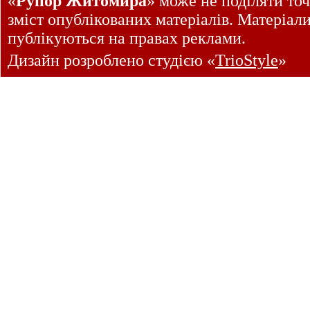
«
Рупор Житомира
» може не поділяти точ
зміст опублікованих матеріалів. Матеріал
публікуються на правах реклами.
Дизайн розроблено студією «
TrioStyle
»