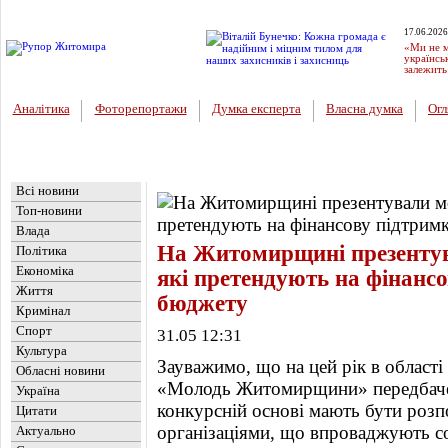
17.06.2026
«Ми не м
українсь
залежить
Аналітика
Фоторепортажи
Думка експерта
Власна думка
Огл
Головна
Новини
»
Влада
Всі новини
Топ-новини
Влада
На Житомирщині презентув
Політика
Економіка
які претендують на фінансо
Життя
бюджету
Кримінал
Спорт
31.05 12:31
Культура
Зауважимо, що на цей рік в област
Обласні новини
«Молодь Житомирщини» передбачен
Україна
конкурсній основі мають бути роз
Цитати
організаціями, що впроваджують со
Актуально