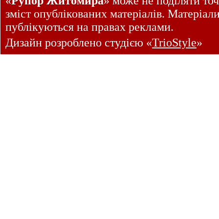
«
Рупор Житомира
» може не поділяти точ
зміст опублікованих матеріалів. Матеріал
публікуються на правах реклами.
Дизайн розроблено студією «
TrioStyle
»