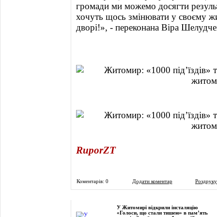
громади ми можемо досягти результ
хочуть щось змінювати у своєму жит
дворі!», - переконана Віра Шелудче
RuporZT
Коментарів: 0
Додати коментар
Роздруку
Фоторепортаж
У Житомирі відкрили інсталяцію
«Голоси, що стали тишею» в пам’ять