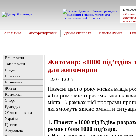
17.06.2026
«Ми не м
українсь
залежить
Аналітика
Фоторепортажи
Думка експерта
Власна думка
Огл
Головна
Новини
»
Влада
Всі новини
Житомир: «1000 під’їздів» 
Топ-новини
для житомирян
Влада
Політика
12.07 12:05
Економіка
Навесні цього року міська влада р
Життя
Кримінал
«Творимо місто разом», яка включа
Спорт
міста. В рамках цієї програми проп
Культура
які зможуть якісно змінити ситуац
Обласні новини
Україна
1. Проект «1000 під’їздів» розра
Цитати
ремонт біля 1000 під’їздів.
Актуально
• На балансі житлових підприємств