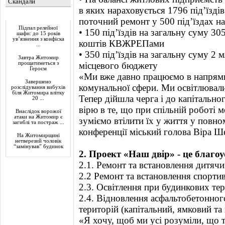
Скандали
в яких нараховується 1796 під’їзді
Актуально
поточний ремонт у 500 під’їздах на
Підпал релейної
• 150 під’їздів на загальну суму 30
шафи: до 15 років
ув’язнення з конфіска
коштів КВЖРЕПами
...
• 350 під’їздів на загальну суму 2 м
Завтра Житомир
прощатиметься з
місцевого бюджету
Героєм
«Ми вже давно працюємо в напрям
Завершено
комунальної сфери. Ми освітлювали
розслідування вибухів
біля Житомира влітку
Тепер дійшла черга і до капітальн
20 ...
вірю в те, що при спільній роботі м
Внаслідок ворожої
атаки на Житомир є
зуміємо втілити їх у життя у повном
загиблі та постраж ...
конференції міський голова Віра Ш
На Житомирщині
нетверезий чоловік
“замінував” будинок
2. Проект «Наш двір» - це благо
2.1. Ремонт та встановлення дитяч
2.2 Ремонт та встановлення спорти
2.3. Освітлення при будинкових те
2.4. Відновлення асфальтобетонно
територій (капітальний, ямковий та
«Я хочу, щоб ми усі розуміли, що 