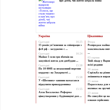
про дітей, чиї життя забрала війна
Україна
Цікавинка
Сьогодні
16:25
Вчора
15 років ув’язнення за співпрацю з
Розпродаж майна 
фсб рф – засуджено с ...
максимальна виг
...
Сьогодні
16:24
Майже 5 млн грн збитків на
03 серпня
закупівлі житла для дитбудин ...
Твій лікар у Варш
всієї родини
Сьогодні
15:58
По 10 000$ за незаконний перетин
30 липня
кордону: на Закарпатті ...
Стрільба на різни
змінюються вправи
Сьогодні
15:58
У «Шегинях» киянин намагався
25 липня
підкупити прикордонника
Парасолька для м
впливає на зручніст
Сьогодні
15:55
Алла Басалаєва: Реформа
23 липня
ціноутворення у будівництві доп ...
Не списуйте це на
ознаки серйозних 