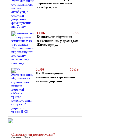
отримали нові шкільні
автобуси, а о ...
19.06
15:33
Комплексна підтримка
захисників: як у громадах
Житомирщ ...
03.06
16:59
На Житомирщині
відновлюють стратегічно
важливі дорожні ...
Огляд преси
Спалювати чи компостувати?
(газета «Ехо»)