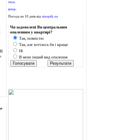
тиск:
вітер:
Погода на 10 днів від
sinoptik.ua
Опитування
Чи задоволені Ви центральним
х
опаленням у квартирі?
Так, повністю
Так, але хотілось би і краще
Ні
 В
ю
В мене інший вид опалення
е
до