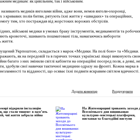
ажним медикам: як цивільним, так і військовим.
 називають медиків янголами війни, адже вони, немов янголи-охоронці,
 з кривавих полів битви, рятують їхні життя у «швидких» та операційних,
омогу тим, хто постраждав від жорстоких ворожих обстрілів.
хідних, військові медики в умовах браку інструментів, медикаментів та робочи
яють кровотечі, зшивають пошматовані тіла, намагаючись вибороти
ь життя.
ущений Укрпоштою, складається з марок «Медики. На полі бою» та «Медики.
бражають, як на передовій та в гарячих точках українські лікарі виконують сво
йни багато з них змінили світлі кабінети на операційні посеред поля, а деякі, н
и, здобули свої навички тактичної медицини одразу на фронті. Кожна марка в
л незламності та відданості, що осяває їхні подвиги яскравим світлом вдячності.
Додати коментар
Роздрукувати
мирі відкрили інсталяцію
На Житомирщині тривають заходи 
и, що стали тишею» в пам’ять
Всесвітнього дня вишиванки:
ей, чиї життя забрала війна
культурно-мистецькі платформи,
виставки та благодійні виступи