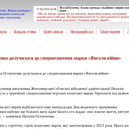
Віталій Бунечко: Кожна громада є надійним і міцним тил
17.06.2026 16:08
наши ...
«Ми не маємо права ані на хвилину знижувати рівень підтримки
українського війська. Від відповідальності та злагодженості кожн
залежить спільний результат і безпека наших людей»
ерта
Власна думка
Огляд преси
Читацький хіт
Опитування
енко долучилася до спецпогашення марки «Янголи війни»
упниця начальника Житомирської обласної військової адміністрації Наталія
асть у церемонії спецпогашення чергової поштової марки Укрпошти під назво
ня цієї марки відбувається саме напередодні Дня медичного працівника.
ків набуває ще більшої ваги, адже багато хто віддає своє власне життя, рятую
, – зазначила Наталія Остапченко.
ть у героїчну серію поштових марок, яку започаткована у 2023 році. Цього ра