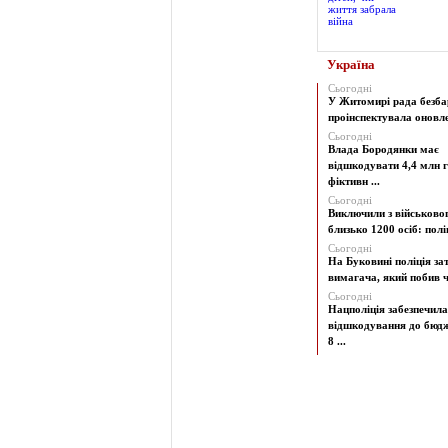
Україна
Сьогодні
У Житомирі рада безба
проінспектувала оновлен
Сьогодні
Влада Бородянки має
відшкодувати 4,4 млн г
фіктивн ...
Сьогодні
Виключили з військово
близько 1200 осіб: поліц
Сьогодні
На Буковині поліція з
вимагача, який побив чо
Сьогодні
Нацполіція забезпечила
відшкодування до бюд
8 ...