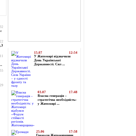
:32
а:
:22
Топ-новини
,3
15.07
12:54
:11
У Житомирі відзначили
День Української
Державності. Сил ...
..
:55
:29
03.07
17:48
Власна генерація –
стратегічна необхідність:
у Житомирі ...
25.06
17:58
Громади Житомирщини