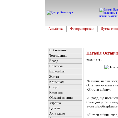
Аналітика
Фоторепортажи
Думка експ
Головна
Новини
»
Влада
Всі новини
Наталія Остапч
Топ-новини
28.07 11:35
Влада
Політика
Економіка
Життя
26 липня, перша заст
Кримінал
Остапченко взяла уч
Спорт
«Янголи війни».
Культура
Обласні новини
«Я рада, що погашен
Сьогодні робота меди
Україна
чуже під обстрілами»
Цитати
Актуально
«Янголи війни» входя