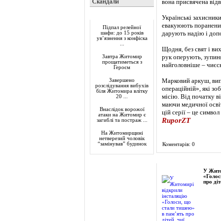
Скандали
вона присвячена відв
Актуально
Українські захисники
евакуюють поранених
Підпал релейної
дарують надію і доп
шафи: до 15 років
ув’язнення з конфіска
...
Щодня, без свят і ви
рук оперують, зупин
Завтра Житомир
прощатиметься з
найголовніше – чиєс
Героєм
Марковий аркуш, вип
Завершено
розслідування вибухів
операційній», які зо
біля Житомира влітку
місію. Від початку ві
20 ...
маючи медичної освіт
Внаслідок ворожої
цій серії – це симво
атаки на Житомир є
RuporZT
загиблі та постраж ...
На Житомирщині
нетверезий чоловік
“замінував” будинок
Коментарів: 0
Фоторепортаж
У Жито
«Голос
про діт