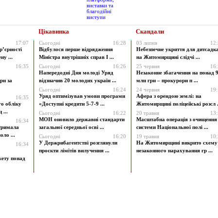
Цікавинка
Скандали
17:07
Сьогодні
16:28
03 липня
12
р’єрності
Відбулося перше відрядження
Небезпечне укриття для дитсадк
у ...
Міністра внутрішніх справ І ...
на Житомирщині слідчі ...
16:35
Сьогодні
16:26
25 червня
16
Напередодні Дня молоді Уряд
Незаконне збагачення на понад 9
рн за
відзначив 20 молодих україн ...
млн грн – прокурори п ...
Сьогодні
16:24
24 червня
19
Уряд оптимізував умови програми
Афера з орендою землі: на
16:35
го обліку
«Доступні кредити 5-7-9 ...
Житомирщині поліцейські розсл .
 ...
Сьогодні
16:22
20 травня
13
МОН оновило державні стандарти
Масштабна операція з очищення
16:34
атримала
загальної середньої осві ...
системи Національної полі ...
ло ...
Сьогодні
16:20
19 травня
10
У Держрибагентстві розглянули
На Житомирщині викрито схему
16:34
проєкти лімітів вилучення ...
незаконного нарахування гр ...
жету понад