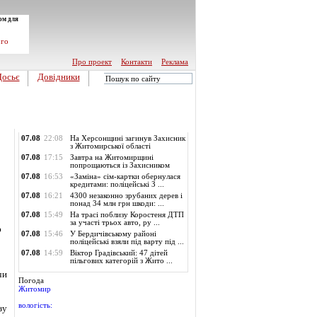
ом для
ого
Про проект
Контакти
Реклама
Досьє
Довідники
Обласні новини
07.08
22:08
На Херсонщині загинув Захисник
з Житомирської області
07.08
17:15
Завтра на Житомирщині
попрощаються із Захисником
07.08
16:53
«Заміна» сім-картки обернулася
кредитами: поліцейські З ...
07.08
16:21
4300 незаконно зрубаних дерев і
понад 34 млн грн шкоди: ...
07.08
15:49
На трасі поблизу Коростеня ДТП
за участі трьох авто, ру ...
ю
07.08
15:46
У Бердичівському районі
поліцейські взяли під варту під ...
07.08
14:59
Віктор Градівський: 47 дітей
пільгових категорій з Жито ...
чи
Погода
Житомир
вологість:
зу