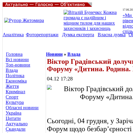
17.06.20
«Ми 
ріве
відп
спіл
Аналітика
Фоторепортажи
Думка експерта
Власна думка
О
Головна
Новини
»
Влада
Всі новини
Віктор Градівський долуч
Топ-новини
Форуму «Дитина. Родина.
Влада
Політика
04.12 17:28
Економіка
Життя
Кримінал
Спорт
Культура
Обласні новини
Україна
Цитати
Сьогодні, 04 грудня, у Зарі
Актуально
Форум щодо безбар’єрності 
Скандали