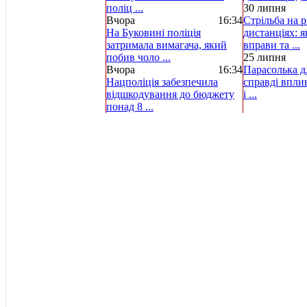
поліц ...
30 липня
Вчора
16:34
Стрільба на р
На Буковині поліція
дистанціях: 
затримала вимагача, який
вправи та ...
побив чоло ...
25 липня
Вчора
16:34
Парасолька д
Нацполіція забезпечила
справді вплив
відшкодування до бюджету
і ...
понад 8 ...