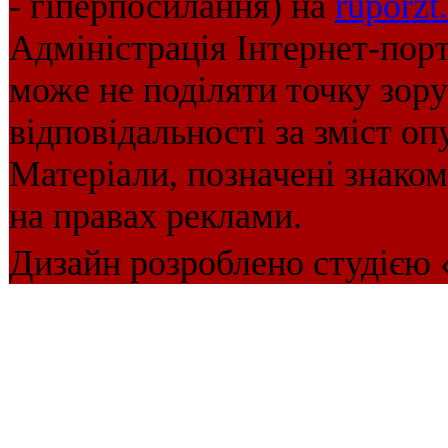
- гіперпосилання) на
ruporzt
Адміністрація Інтернет-пор
може не поділяти точку зору 
відповідальності за зміст оп
Матеріали, позначені знако
на правах реклами.
Дизайн розроблено студією 