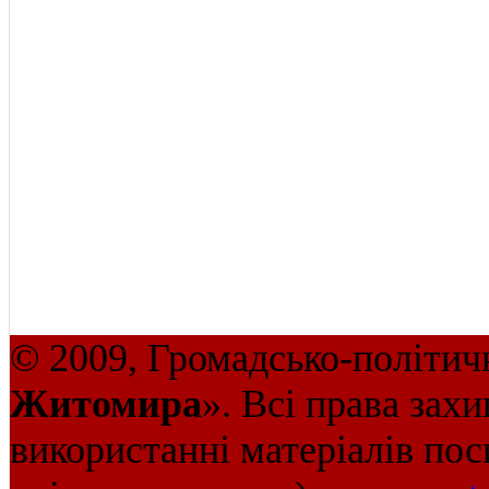
© 2009, Громадсько-політич
Житомира
». Всі права зах
використанні матеріалів пос