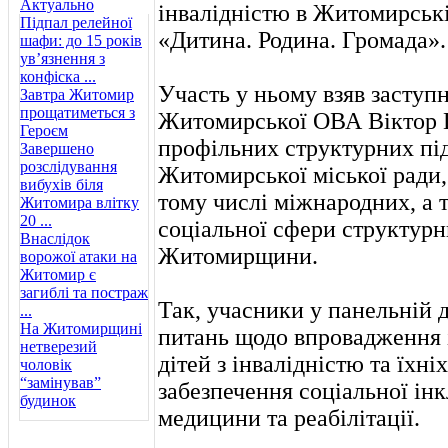
Актуально
інвалідністю в Житомирські
Підпал релейної
«Дитина. Родина. Громада».
шафи: до 15 років
ув’язнення з
конфіска ...
Участь у ньому взяв заступ
Завтра Житомир
прощатиметься з
Житомирської ОВА Віктор Г
Героєм
профільних структурних пі
Завершено
розслідування
Житомирської міської ради,
вибухів біля
тому числі міжнародних, а 
Житомира влітку
20 ...
соціальної сфери структурн
Внаслідок
Житомирщини.
ворожої атаки на
Житомир є
загиблі та постраж
Так, учасники у панельній 
...
На Житомирщині
питань щодо впровадження і
нетверезий
дітей з інвалідністю та їхні
чоловік
“замінував”
забезпечення соціальної інк
будинок
медицини та реабілітації.