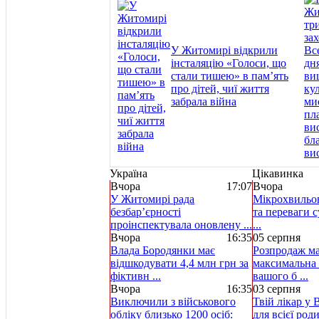
У Житомирі відкрили
інсталяцію «Голоси, що
стали тишею» в пам’ять
про дітей, чиї життя
забрала війна
Україна
Цікавинка
Вчора
17:07
Вчора
У Житомирі рада
Мікрохвильов
безбар’єрності
та переваги с
проінспектувала оновлену ...
...
Вчора
16:35
05 серпня
Влада Бородянки має
Розпродаж ма
відшкодувати 4,4 млн грн за
максимальна 
фіктивн ...
вашого б ...
Вчора
16:35
03 серпня
Виключили з військового
Твій лікар у 
обліку близько 1200 осіб:
для всієї род