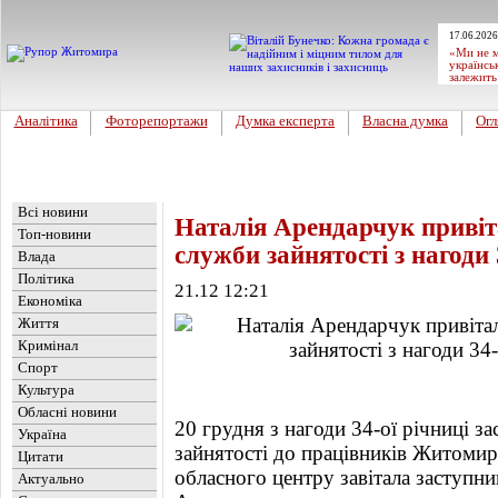
17.06.2026
«Ми не м
українсь
залежить
Аналітика
Фоторепортажи
Думка експерта
Власна думка
Огл
Головна
Новини
»
Влада
Всі новини
Наталія Арендарчук привіт
Топ-новини
служби зайнятості з нагоди 
Влада
Політика
21.12 12:21
Економіка
Життя
Кримінал
Спорт
Культура
Обласні новини
20 грудня з нагоди 34-ої річниці з
Україна
зайнятості до працівників Житомир
Цитати
обласного центру завітала заступн
Актуально