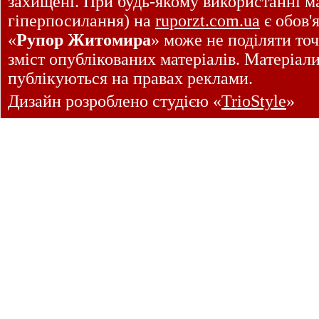
захищені. При будь-якому використанні ма
гіперпосилання) на
ruporzt.com.ua
є обов'
«
Рупор Житомира
» може не поділяти точ
зміст опублікованих матеріалів. Матеріал
публікуються на правах реклами.
Дизайн розроблено студією «
TrioStyle
»