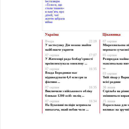
Україна
Цікавинка
Вчора
22:19
07 серпня
У застосунку Дія можна знайти
Мікрохвильова пі
найближче укриття
переваги сучасної 
07 серпня
17:07
05 серпня
У Житомирі рада безбар’єрності
Розпродаж майна 
проінспектувала оновлену ...
максимальна виг
...
07 серпня
16:35
Влада Бородянки має
03 серпня
відшкодувати 4,4 млн грн за
Твій лікар у Варш
фіктивн ...
всієї родини
07 серпня
16:35
30 липня
Виключили з військового обліку
Стрільба на різни
близько 1200 осіб: поліц ...
змінюються вправи
07 серпня
16:34
25 липня
На Буковині поліція затримала
Парасолька для м
вимагача, який побив чоло ...
впливає на зручніст