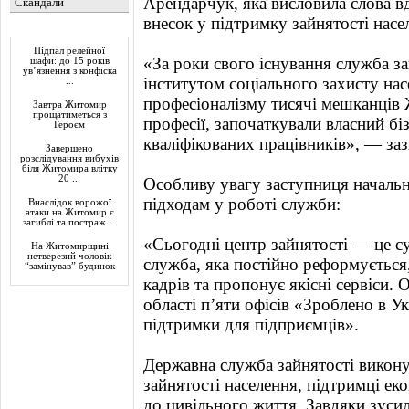
Арендарчук, яка висловила слова в
Скандали
внесок у підтримку зайнятості насе
Актуально
Підпал релейної
«За роки свого існування служба з
шафи: до 15 років
ув’язнення з конфіска
інститутом соціального захисту на
...
професіоналізму тисячі мешканців
Завтра Житомир
прощатиметься з
професії, започаткували власний бі
Героєм
кваліфікованих працівників», — за
Завершено
розслідування вибухів
біля Житомира влітку
20 ...
Особливу увагу заступниця началь
підходам у роботі служби:
Внаслідок ворожої
атаки на Житомир є
загиблі та постраж ...
«Сьогодні центр зайнятості — це су
На Житомирщині
нетверезий чоловік
служба, яка постійно реформується,
“замінував” будинок
кадрів та пропонує якісні сервіси. 
області п’яти офісів «Зроблено в У
підтримки для підприємців».
Державна служба зайнятості викону
зайнятості населення, підтримці еко
до цивільного життя. Завдяки зусил