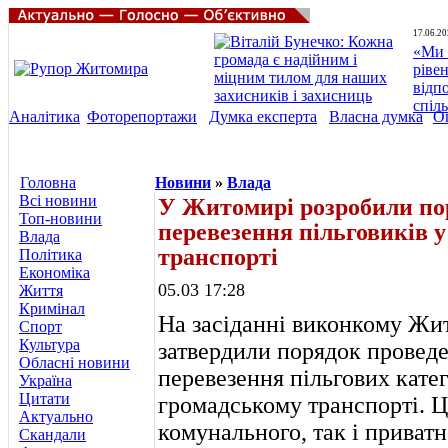
17.06.20
«Ми 
ріве
відп
спіл
Аналітика
Фоторепортажи
Думка експерта
Власна думка
О
Головна
Новини
»
Влада
Всі новини
У Житомирі розробили пор
Топ-новини
перевезення пільговиків 
Влада
транспорті
Політика
Економіка
05.03 17:28
Життя
Кримінал
На засіданні виконкому Жит
Спорт
Культура
затвердили порядок проведе
Обласні новини
перевезення пільгових кате
Україна
Цитати
громадському транспорті. Ц
Актуально
комунального, так і приват
Скандали