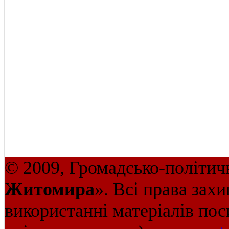
© 2009, Громадсько-політич
Житомира
». Всі права зах
використанні матеріалів пос