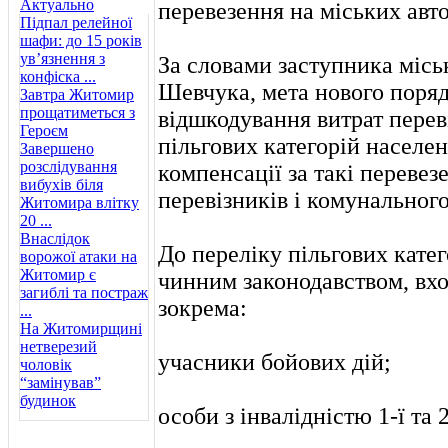
Актуально
перевезення на міських авт
Підпал релейної
шафи: до 15 років
ув’язнення з
За словами заступника місь
конфіска ...
Шевчука, мета нового поря
Завтра Житомир
прощатиметься з
відшкодування витрат перев
Героєм
пільгових категорій населен
Завершено
розслідування
компенсації за такі перевез
вибухів біля
перевізників і комунального
Житомира влітку
20 ...
Внаслідок
До переліку пільгових кате
ворожої атаки на
Житомир є
чинним законодавством, вхо
загиблі та постраж
зокрема:
...
На Житомирщині
нетверезий
учасники бойових дій;
чоловік
“замінував”
будинок
особи з інвалідністю 1-ї та 2