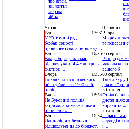
Україна
Цікавинка
Вчора
17:07
Вчора
У Житомирі рада
Мікрохвильов
безбар’єрності
та переваги с
проінспектувала оновлену ...
...
Вчора
16:35
05 серпня
Влада Бородянки має
Розпродаж ма
відшкодувати 4,4 млн грн за
максимальна 
фіктивн ...
вашого б ...
Вчора
16:35
03 серпня
Виключили з військового
Твій лікар у 
обліку близько 1200 осіб:
для всієї род
поліц ...
30 липня
Вчора
16:34
Стрільба на р
На Буковині поліція
дистанціях: 
затримала вимагача, який
вправи та ...
побив чоло ...
25 липня
Вчора
16:34
Парасолька д
Нацполіція забезпечила
справді вплив
відшкодування до бюджету
і ...