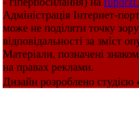
- гіперпосилання) на
ruporzt
Адміністрація Інтернет-пор
може не поділяти точку зору 
відповідальності за зміст оп
Матеріали, позначені знако
на правах реклами.
Дизайн розроблено студією 