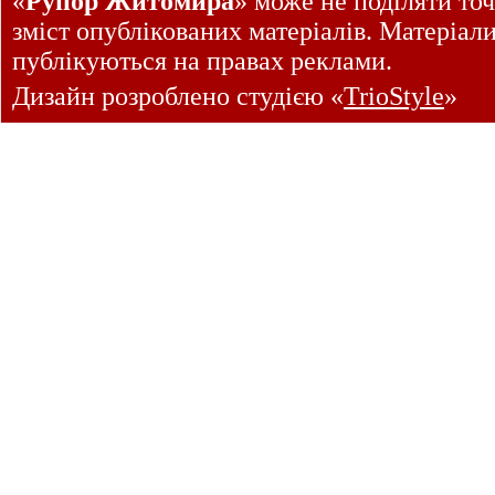
«
Рупор Житомира
» може не поділяти точ
зміст опублікованих матеріалів. Матеріал
публікуються на правах реклами.
Дизайн розроблено студією «
TrioStyle
»