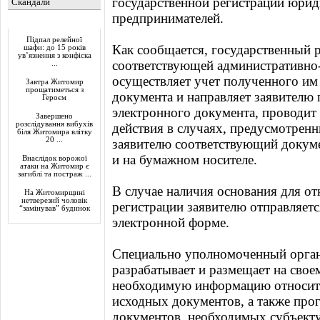
государственной регистрации юрид
Скандали
предпринимателей.
Актуально
Підпал релейної
Как сообщается, государственный 
шафи: до 15 років
ув’язнення з конфіска
соответствующей административно
...
осуществляет учет полученного им 
Завтра Житомир
прощатиметься з
документа и направляет заявителю
Героєм
электронного документа, проводит
Завершено
розслідування вибухів
действия в случаях, предусмотрен
біля Житомира влітку
20 ...
заявителю соответствующий докуме
и на бумажном носителе.
Внаслідок ворожої
атаки на Житомир є
загиблі та постраж ...
В случае наличия основания для от
На Житомирщині
нетверезий чоловік
регистрации заявителю отправляет
“замінував” будинок
электронной форме.
Специально уполномоченный орган
разрабатывает и размещает на свое
необходимую информацию относите
исходных документов, а также про
документов, необходимых субъект