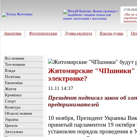
17.06.2026
«Ми не м
українсь
залежить
Аналітика
Фоторепортажи
Думка експерта
Власна думка
Огл
Головна
Новини
»
Влада
Всі новини
Топ-новини
Житомирские "ЧПшники" б
Влада
Політика
электронке?
Економіка
11.11 14:37
Життя
Кримінал
Президент подписал закон об эл
Спорт
предпринимателей
Культура
Обласні новини
10 ноября, Президент Украины Вик
Україна
принятый парламентом 19 октября 
Цитати
установлен порядок проведения в 
Актуально