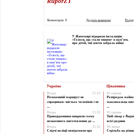
RuporZT
Коментарів: 0
Додати коментар
Роздр
Фоторепортаж
У Житомирі відкрили інсталяцію
«Голоси, що стали тишею» в пам’ять
про дітей, чиї життя забрала війна
Україна
Цікавинка
Вчора
21:53
05 серпня
Незаконний маршрут не
Розпродаж майна 
спрацював: шістьох чоловіків і пе
максимальна виг
...
...
Вчора
21:52
03 серпня
Прикордонники викрили схему
Твій лікар у Варш
незаконного виготовлення до ...
всієї родини
Вчора
21:52
30 липня
Слідчі поліції повідомили про
Стрільба на різни