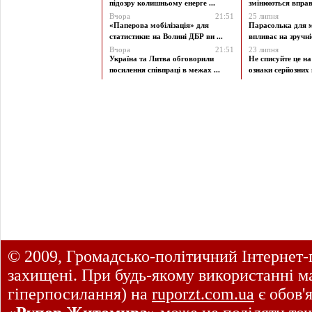
підозру колишньому енерге ...
змінюються вправи
Вчора
21:51
25 липня
«Паперова мобілізація» для
Парасолька для м
статистики: на Волині ДБР ви ...
впливає на зручніст
Вчора
21:51
23 липня
Україна та Литва обговорили
Не списуйте це на
посилення співпраці в межах ...
ознаки серйозних 
© 2009, Громадсько-політичний Інтернет-
захищені. При будь-якому використанні ма
гіперпосилання) на
ruporzt.com.ua
є обов'