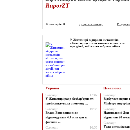
RuporZT
Коментарів: 0
Додати коментар
Роздруку
Фоторепортаж
У Житомирі відкрили інсталяцію
«Голоси, що стали тишею» в пам’ять
про дітей, чиї життя забрала війна
Україна
Цікавинка
Сьогодні
17:07
Сьогодні
У Житомирі рада безбар’єрності
Відбулося перше 
проінспектувала оновлену ...
Міністра внутрішні
Сьогодні
16:35
Сьогодні
Влада Бородянки має
Напередодні Дня 
відшкодувати 4,4 млн грн за
відзначив 20 моло
фіктивн ...
Сьогодні
Уряд оптимізува
Сьогодні
16:35