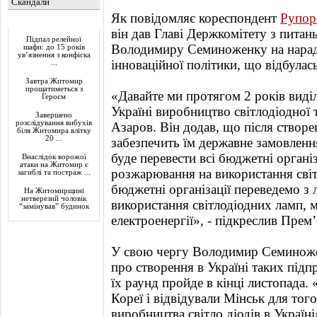
Скандали
Як повідомляє кореспондент
Рупор
Актуально
він дав Главі Держкомітету з питань
Підпал релейної
Володимиру Семиноженку на нараді 
шафи: до 15 років
ув’язнення з конфіска
інноваційної політики, що відбулас
...
Завтра Житомир
прощатиметься з
«Давайте ми протягом 2 років виділ
Героєм
Україні виробництво світлодіодної 
Завершено
розслідування вибухів
Азаров. Він додав, що після створ
біля Житомира влітку
20 ...
забезпечить їм державне замовленн
буде перевести всі бюджетні органі
Внаслідок ворожої
атаки на Житомир є
розжарювання на використання сві
загиблі та постраж ...
бюджетні організації переведемо з
На Житомирщині
нетверезий чоловік
використання світлодіодних ламп,
“замінував” будинок
електроенергії», - підкреслив Прем’
У свою чергу Володимир Семиноже
про створення в Україні таких підп
їх раунд пройде в кінці листопада
Кореї і відвідували Мінськ для тог
виробництва світло діодів в Україні»