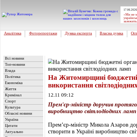
17.06.2026
«Ми не м
українсь
залежить
Аналітика
Фоторепортажи
Думка експерта
Власна думка
Огл
Головна
Новини
»
Влада
Всі новини
Топ-новини
Влада
На Житомирщині бюджетні о
Політика
Економіка
використання світлодіодни
Життя
12.11 09:12
Кримінал
Спорт
Прем'єр-міністр доручив протяго
Культура
виробництво світлодіодних ламп
Обласні новини
Україна
Прем’єр-міністр Микола Азаров до
Цитати
створити в Україні виробництво сві
Актуально