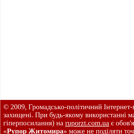
© 2009, Громадсько-політичний Інтернет-
захищені. При будь-якому використанні ма
гіперпосилання) на
ruporzt.com.ua
є обов'
«
Рупор Житомира
» може не поділяти точ