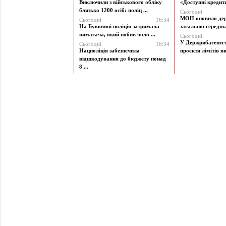
Виключили з військового обліку
«Доступні кредити 
близько 1200 осіб: поліц ...
Сьогодні
МОН оновило дер
Сьогодні
16:34
На Буковині поліція затримала
загальної середньої
вимагача, який побив чоло ...
Сьогодні
У Держрибагентст
Сьогодні
16:34
Нацполіція забезпечила
проєкти лімітів ви
відшкодування до бюджету понад
8 ...