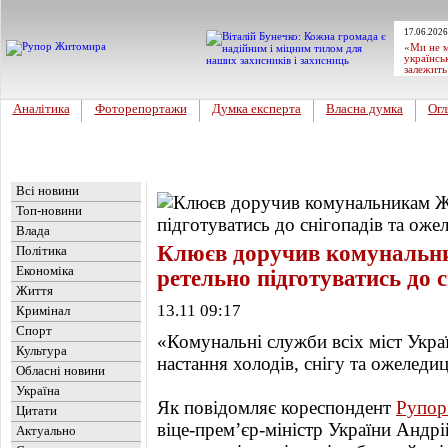
17.06.2026
«Ми не м
українсь
залежить
Аналітика
Фоторепортажи
Думка експерта
Власна думка
Огл
Головна
Новини
»
Влада
Всі новини
Топ-новини
Влада
Клюєв доручив комуналь
Політика
Економіка
ретельно підготуватись до с
Життя
13.11 09:17
Кримінал
Спорт
«Комунальні служби всіх міст Укра
Культура
настання холодів, снігу та ожеледиц
Обласні новини
Україна
Як повідомляє кореспондент
Рупор
Цитати
віце-прем’єр-міністр України Андрі
Актуально