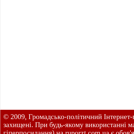
© 2009, Громадсько-політичний Інтернет-
захищені. При будь-якому використанні ма
гіперпосилання) на
ruporzt.com.ua
є обов'