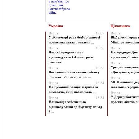
Україна
Цікавинка
Вчора
17:07
Вчора
У Житомирі рада безбар’єрності
Відбулося перше 
проінспектувала оновлену ...
Міністра внутрішні
Вчора
16:35
Вчора
Влада Бородянки має
Напередодні Дня 
відшкодувати 4,4 млн грн за
відзначив 20 моло
фіктивн ...
Вчора
Уряд оптимізува
Вчора
16:35
Виключили з військового обліку
«Доступні кредити 
близько 1200 осіб: поліц ...
Вчора
МОН оновило дер
Вчора
16:34
На Буковині поліція затримала
загальної середньої
вимагача, який побив чоло ...
Вчора
У Держрибагентст
Вчора
16:34
Нацполіція забезпечила
проєкти лімітів ви
відшкодування до бюджету понад
8 ...