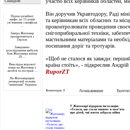
участю всіх керівників областей, мі
Скандали
Актуально
Він доручив Укравтодору, Раді мін
Підпал релейної
та керівникам всіх обласних та місц
шафи: до 15 років
ув’язнення з конфіска
проконтролювати проведення своєч
...
снігоприбиральної техніки, забезп
Завтра Житомир
прощатиметься з
мастильними матеріалами та необхі
Героєм
посипання доріг та тротуарів.
Завершено
розслідування вибухів
біля Житомира влітку
20 ...
«Щоб не сталося як завжди: перший
країна стоїть», - підкреслив Андрій
Внаслідок ворожої
атаки на Житомир є
RuporZT
загиблі та постраж ...
На Житомирщині
нетверезий чоловік
“замінував” будинок
Коментарів: 0
Додати коментар
Роздруку
Фоторепортаж
У Житомирі відкрили інсталяцію
«Голоси, що стали тишею» в пам’ять
про дітей, чиї життя забрала війна