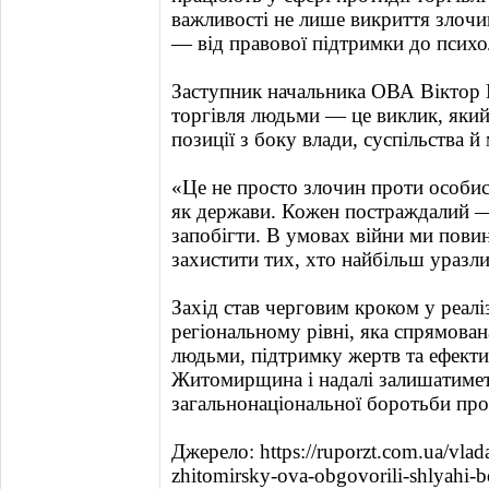
важливості не лише викриття злочи
— від правової підтримки до психол
Заступник начальника ОВА Віктор 
торгівля людьми — це виклик, який 
позиції з боку влади, суспільства 
«Це не просто злочин проти особис
як держави. Кожен постраждалий — 
запобігти. В умовах війни ми повин
захистити тих, хто найбільш уразл
Захід став черговим кроком у реалі
регіональному рівні, яка спрямован
людьми, підтримку жертв та ефекти
Житомирщина і надалі залишатиме
загальнонаціональної боротьби про
Джерело: https://ruporzt.com.ua/vla
zhitomirsky-ova-obgovorili-shlyahi-b