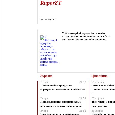
RuporZT
Коментарів: 0
Фоторепортаж
У Житомирі відкрили інсталяцію
«Голоси, що стали тишею» в пам’ять
про дітей, чиї життя забрала війна
Україна
Цікавинка
Вчора
21:53
05 серпня
Незаконний маршрут не
Розпродаж майна 
спрацював: шістьох чоловіків і пе
максимальна виг
...
...
Вчора
21:52
03 серпня
Прикордонники викрили схему
Твій лікар у Варш
незаконного виготовлення до ...
всієї родини
Вчора
21:52
30 липня
Слідчі поліції повідомили про
Стрільба на різни