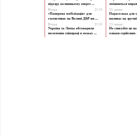
підозру колишньому енерге ...
змінюються вправи
Вчора
21:51
25 липня
«Паперова мобілізація» для
Парасолька для м
статистики: на Волині ДБР ви ...
впливає на зручніст
Вчора
21:51
23 липня
Україна та Литва обговорили
Не списуйте це на
посилення співпраці в межах ...
ознаки серйозних 