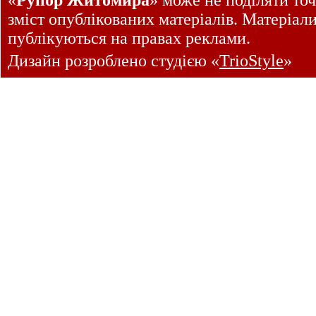
«
Рупор Житомира
» може не поділяти точ
зміст опублікованих матеріалів. Матеріал
публікуються на правах реклами.
Дизайн розроблено студією «
TrioStyle
»