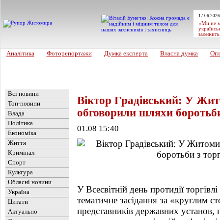
17.06.2026
«Ми не м
українсь
залежить
Аналітика
Фоторепортажи
Думка експерта
Власна думка
Огл
Головна
Новини
»
Влада
Всі новини
Віктор Градівський: У Жи
Топ-новини
обговорили шляхи боротьб
Влада
Політика
01.08 15:40
Економіка
Життя
Кримінал
Спорт
Культура
Обласні новини
У Всесвітній день протидії торгівл
Україна
тематичне засідання за «круглим ст
Цитати
представників державних установ, 
Актуально