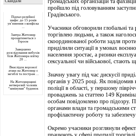
громадських організацій та фахівці
Скандали
пройшло під головуванням заступн
Актуально
Градівського.
Підпал релейної
шафи: до 15 років
ув’язнення з конфіска
Учасники обговорили глобальні та р
...
торгівлею людьми, а також наголос
Завтра Житомир
прощатиметься з
скоординованої роботи задля проти
Героєм
приділили ситуації в умовах воєнно
Завершено
розслідування вибухів
населення зростає, а ризики експлуа
біля Житомира влітку
20 ...
сексуальної чи військової, стають 
Внаслідок ворожої
атаки на Житомир є
Значну увагу під час дискусії прид
загиблі та постраж ...
органів у 2025 році. Як повідомив 
На Житомирщині
нетверезий чоловік
поліції в області, у першому півріч
“замінував” будинок
проваджень за статтею 149 Криміна
особам повідомлено про підозру. П
органами влади та громадськими с
профілактичну роботу та забезпеч
Окремо учасники розглянули ефектив
працюють у сфері протидії торгівл