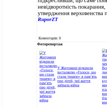
підкресливши, що саме їхня
невідворотність покарання, 
утвердження верховенства п
RuporZT
Коментарів: 0
Фоторепортаж
У Житомирі відкрили
інсталяцію «Голоси, що
стали тишею» в пам’ять
про дітей, чиї життя
забрала війна