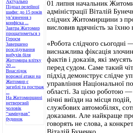
Актуально
01 липня начальник Житомир
Підпал релейної
адміністрації Віталій Бунеч
шафи: до 15 років
ув’язнення з
слідчих Житомирщини з пр
конфіска ...
висловив вдячність за їхню
Завтра Житомир
прощатиметься з
Героєм
«Робота слідчого сьогодні 
Завершено
розслідування
виснажлива фіксація злочи
вибухів біля
фактів і доказів, які змусят
Житомира влітку
20 ...
перед судом. Саме такий чі
Внаслідок
підхід демонструє слідче у
ворожої атаки на
Житомир є
управління Національної по
загиблі та постраж
області. За цією роботою 
...
На Житомирщині
нічні виїзди на місця подій,
нетверезий
службових автомобілях, сотн
чоловік
“замінував”
доказами. Але найкраще пр
будинок
говорять не слова, а конкре
Віталій Бунечко.