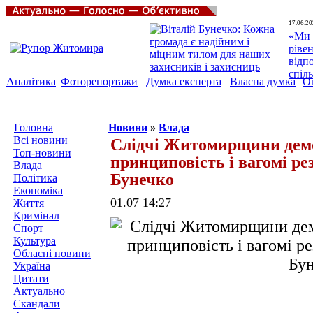
17.06.20
«Ми 
ріве
відп
спіл
Аналітика
Фоторепортажи
Думка експерта
Власна думка
О
Головна
Новини
»
Влада
Всі новини
Слідчі Житомирщини демо
Топ-новини
принциповість і вагомі ре
Влада
Бунечко
Політика
Економіка
01.07 14:27
Життя
Кримінал
Спорт
Культура
Обласні новини
Україна
Цитати
Актуально
Скандали