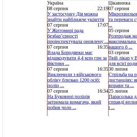
Україна
Цікавинка
08 серпня
22:19
07 серпня
У застосунку Дія можна
Мікрохвильов
знайти найближче укриття
та переваги с
07 серпня
17:07
...
У Житомирі рада
05 серпня
безбар’єрності
Розпродаж ма
проінспектувала оновлену ...
максимальна 
07 серпня
16:35
вашого б ...
Влада Бородянки має
03 серпня
відшкодувати 4,4 млн грн за
Твій лікар у 
фіктивн ...
для всієї род
07 серпня
16:35
30 липня
Виключили з військового
Стрільба на р
обліку близько 1200 осіб:
дистанціях: 
поліц ...
вправи та ...
07 серпня
16:34
25 липня
На Буковині поліція
Парасолька д
затримала вимагача, який
справді вплив
побив чоло ...
і ...