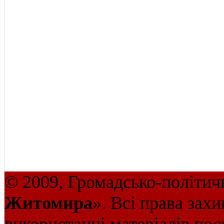
© 2009, Громадсько-політич
Житомира
». Всі права зах