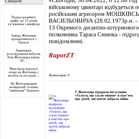
«Сьогодні, 30.04.2022, о 12:00 го
Скандали
військовому цвинтарі відбудеться п
Актуально
російським агресором МОШКІВ
Підпал релейної
ВАСИЛЬОВИЧА (28.02.1973р.н. - 2
шафи: до 15 років
ув’язнення з конфіска
13 Окремого десантно-штурмового 
...
полковника Тараса Синюка - підро
Завтра Житомир
прощатиметься з
повідомленні.
Героєм
Завершено
RuporZT
розслідування вибухів
біля Житомира влітку
20 ...
Внаслідок ворожої
атаки на Житомир є
Коментарів: 0
загиблі та постраж ...
На Житомирщині
Фоторепортаж
нетверезий чоловік
“замінував” будинок
У Житомирі відкрили інсталяцію
«Голоси, що стали тишею» в пам’ять
про дітей, чиї життя забрала війна