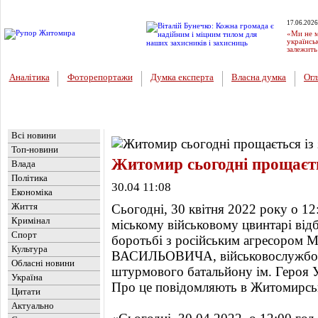
17.06.2026
«Ми не м
українсь
залежить
Аналітика
Фоторепортажи
Думка експерта
Власна думка
Огл
Головна
Новини
»
Життя
Всі новини
Топ-новини
Житомир сьогодні прощаєть
Влада
Політика
30.04 11:08
Економіка
Життя
Сьогодні, 30 квітня 2022 року о 1
Кримінал
міському військовому цвинтарі від
Спорт
боротьбі з російським агресо
Культура
ВАСИЛЬОВИЧА, військовослужбовц
Обласні новини
штурмового батальйону ім. Героя 
Україна
Про це повідомляють в Житомирські
Цитати
Актуально