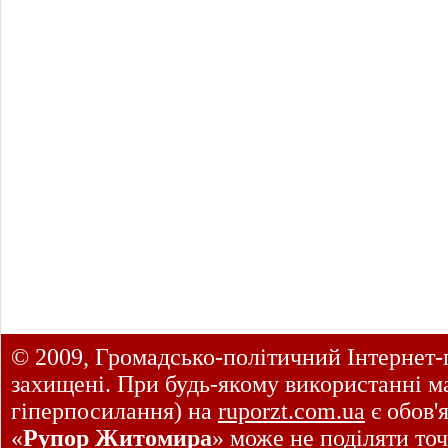
© 2009, Громадсько-політичний Інтернет-
захищені. При будь-якому використанні ма
гіперпосилання) на
ruporzt.com.ua
є обов'
«
Рупор Житомира
» може не поділяти точ