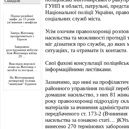
Скандали
ГУНП в області, патрульні, предст
Актуально
Національної поліції України, прав
Підпал релейної
соціальних служб міста.
шафи: до 15 років
ув’язнення з конфіска
...
Усім охочим правоохоронці розпов
Завтра Житомир
прощатиметься з
насильства та можливості протидії 
Героєм
міг дізнатися про служби, до яких
Завершено
ситуаціях, та отримати їх контакти.
розслідування вибухів
біля Житомира влітку
20 ...
Свої фахові консультації поліцейсь
Внаслідок ворожої
атаки на Житомир є
інформаційними листівками.
загиблі та постраж ...
На Житомирщині
Зазначимо, що нині на профілакти
нетверезий чоловік
“замінував” будинок
районного управління поліції переб
домашнє насильство, з них 81 жінка
року правоохоронці підрозділу скл
матеріалів за вчинення адміністра
передбаченого ст. 173-2 (Вчинення
насильства за ознакою статі… )КУ
винесено 270 термінових заборонни