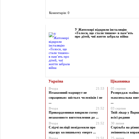
Коментарів: 0
Фоторепортаж
У Житомирі відкрили інсталяцію
«Голоси, що стали тишею» в пам’ять
про дітей, чиї життя забрала війна
Україна
Цікавинка
Вчора
21:53
05 серпня
Незаконний маршрут не
Розпродаж майна 
спрацював: шістьох чоловіків і пе
максимальна виг
...
...
Вчора
21:52
03 серпня
Прикордонники викрили схему
Твій лікар у Варш
незаконного виготовлення до ...
всієї родини
Вчора
21:52
30 липня
Слідчі поліції повідомили про
Стрільба на різни
підозру колишньому енерге ...
змінюються вправи
Вчора
21:51
25 липня