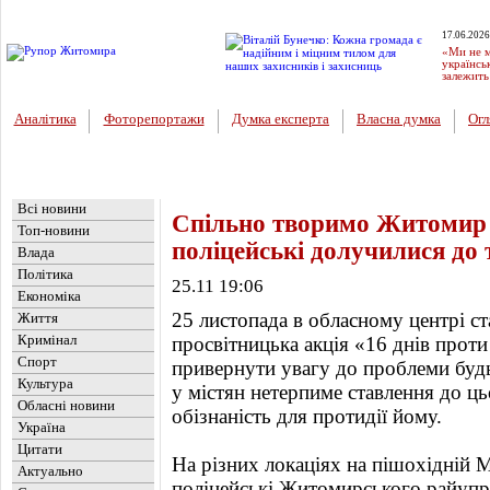
17.06.2026
«Ми не м
українсь
залежить
Аналітика
Фоторепортажи
Думка експерта
Власна думка
Огл
Головна
Новини
»
Життя
Всі новини
Спільно творимо Житомир 
Топ-новини
поліцейські долучилися до 
Влада
Політика
25.11 19:06
Економіка
25 листопада в обласному центрі с
Життя
Кримінал
просвітницька акція «16 днів проти
Спорт
привернути увагу до проблеми будь
Культура
у містян нетерпиме ставлення до ц
Обласні новини
обізнаність для протидії йому.
Україна
Цитати
На різних локаціях на пішохідній 
Актуально
поліцейські Житомирського райупра