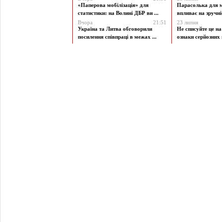
«Паперова мобілізація» для
Парасолька для м
статистики: на Волині ДБР ви ...
впливає на зручніст
Вчора
21:51
23 липня
Україна та Литва обговорили
Не списуйте це на
посилення співпраці в межах ...
ознаки серйозних 