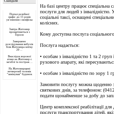
Скандали
На базі центру працює спеціальна с
Актуально
послуги для людей з інвалідністю.
Підпал релейної
соціальні таксі, оснащені спеціальн
шафи: до 15 років
ув’язнення з конфіска
колісних.
...
Завтра Житомир
прощатиметься з
Кому доступна послуга соціального
Героєм
Завершено
Послуга надається:
розслідування вибухів
біля Житомира влітку
20 ...
• особам з інвалідністю 1 та 2 гру
Внаслідок ворожої
атаки на Житомир є
рухового апарату, які пересуваються
загиблі та постраж ...
На Житомирщині
нетверезий чоловік
• особам з інвалідністю по зору 1 г
“замінував” будинок
Замовити послугу можна щоденно з 
святкових днів, за телефоном: (041
подати щонайменше за добу до запл
Центр комплексної реабілітації для 
послуги транспортування дітей, які