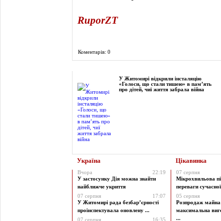
RuporZT
Коментарів: 0
Фоторепортаж
У Житомирі відкрили інсталяцію
«Голоси, що стали тишею» в пам’ять
про дітей, чиї життя забрала війна
Україна
Цікавинка
Вчора
22:19
07 серпня
У застосунку Дія можна знайти
Мікрохвильова пі
найближче укриття
переваги сучасної 
07 серпня
17:07
05 серпня
У Житомирі рада безбар’єрності
Розпродаж майна 
проінспектувала оновлену ...
максимальна виг
...
07 серпня
16:35