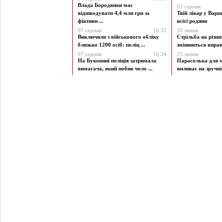
Влада Бородянки має
03 серпня
відшкодувати 4,4 млн грн за
Твій лікар у Варш
фіктивн ...
всієї родини
07 серпня
16:35
30 липня
Виключили з військового обліку
Стрільба на різни
близько 1200 осіб: поліц ...
змінюються вправи
07 серпня
16:34
25 липня
На Буковині поліція затримала
Парасолька для м
вимагача, який побив чоло ...
впливає на зручніст