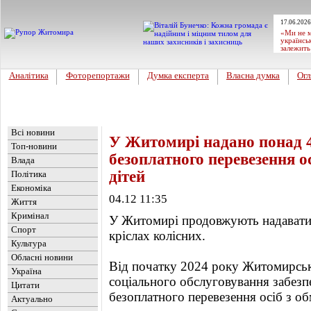
17.06.2026
«Ми не м
українсь
залежить
Аналітика
Фоторепортажи
Думка експерта
Власна думка
Огл
Головна
Новини
»
Життя
Всі новини
У Житомирі надано понад 4,
Топ-новини
безоплатного перевезення ос
Влада
дітей
Політика
Економіка
04.12 11:35
Життя
Кримінал
У Житомирі продовжують надавати 
Спорт
кріслах колісних.
Культура
Обласні новини
Від початку 2024 року Житомирськ
Україна
соціального обслуговування забезпе
Цитати
безоплатного перевезення осіб з 
Актуально