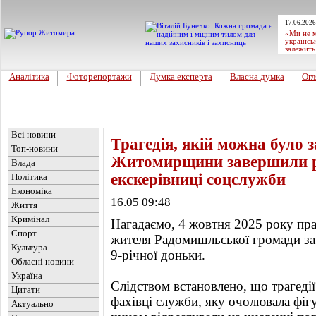
17.06.2026
«Ми не м
українсь
залежить
Аналітика
Фоторепортажи
Думка експерта
Власна думка
Огл
Головна
Новини
»
Життя
Всі новини
Трагедія, якій можна було з
Топ-новини
Житомирщини завершили р
Влада
екскерівниці соцслужби
Політика
Економіка
16.05 09:48
Життя
Кримінал
Нагадаємо, 4 жовтня 2025 року пр
Спорт
жителя Радомишльської громади за
Культура
9-річної доньки.
Обласні новини
Україна
Слідством встановлено, що трагеді
Цитати
фахівці служби, яку очолювала фіг
Актуально