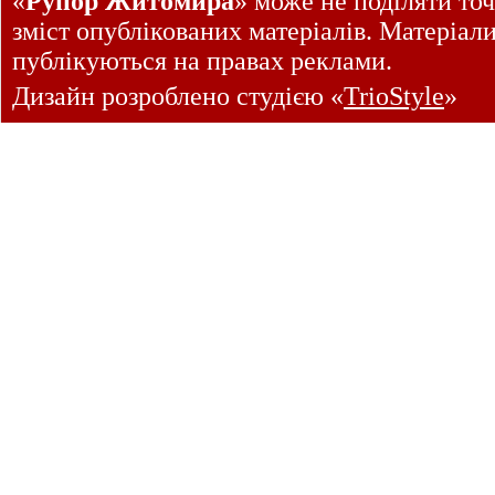
«
Рупор Житомира
» може не поділяти точ
зміст опублікованих матеріалів. Матеріал
публікуються на правах реклами.
Дизайн розроблено студією «
TrioStyle
»