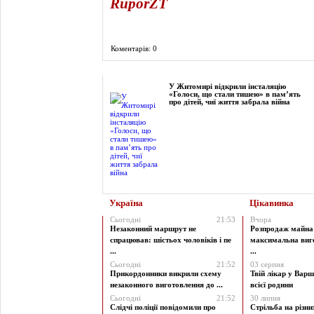
RuporZT
Коментарів: 0
Фоторепортаж
У Житомирі відкрили інсталяцію
«Голоси, що стали тишею» в пам’ять
про дітей, чиї життя забрала війна
Україна
Цікавинка
Сьогодні
21:53
Вчора
Незаконний маршрут не
Розпродаж майна 
спрацював: шістьох чоловіків і пе
максимальна виг
...
...
Сьогодні
21:52
03 серпня
Прикордонники викрили схему
Твій лікар у Варш
незаконного виготовлення до ...
всієї родини
Сьогодні
21:52
30 липня
Слідчі поліції повідомили про
Стрільба на різни