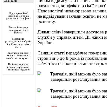
чином відреагували на численні п
Скандали
насильство, конфлікти в сім’ї та н
Актуально
Неповнолітні неодноразово залишали
Підпал релейної
не відвідували заклади освіти, не 
шафи: до 15 років
ув’язнення з конфіска
розвитку.
...
Завтра Житомир
прощатиметься з
Днями слідчі завершили досудове р
Героєм
служби у справах дітей. Дії жінки к
Завершено
України.
розслідування вибухів
біля Житомира влітку
20 ...
Санкція статті передбачає покаранн
Внаслідок ворожої
атаки на Житомир є
строк від 5 до 8 років із позбавле
загиблі та постраж ...
займатися певною діяльністю строк
На Житомирщині
нетверезий чоловік
“замінував” будинок