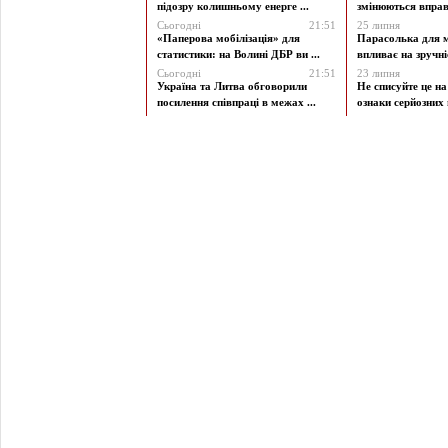
підозру колишньому енерге ...
змінюються вправи
Сьогодні
21:51
25 липня
«Паперова мобілізація» для
Парасолька для м
статистики: на Волині ДБР ви ...
впливає на зручніст
Сьогодні
21:51
23 липня
Україна та Литва обговорили
Не списуйте це на
посилення співпраці в межах ...
ознаки серйозних 