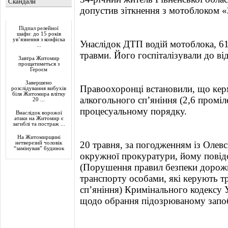
Скандали
допустив зіткнення з мотоблоком 
Актуально
Підпал релейної
шафи: до 15 років
ув’язнення з конфіска
Унаслідок ДТП водій мотоблока, 61
...
травми. Його госпіталізували до від
Завтра Житомир
прощатиметься з
Героєм
Завершено
Правоохоронці встановили, що керм
розслідування вибухів
біля Житомира влітку
алкогольного сп’яніння (2,6 проміл
20 ...
процесуальному порядку.
Внаслідок ворожої
атаки на Житомир є
загиблі та постраж ...
На Житомирщині
20 травня, за погодженням із Олев
нетверезий чоловік
“замінував” будинок
окружної прокуратури, йому повідо
(Порушення правил безпеки дорожн
транспорту особами, які керують т
сп’яніння) Кримінального кодексу 
щодо обрання підозрюваному запоб