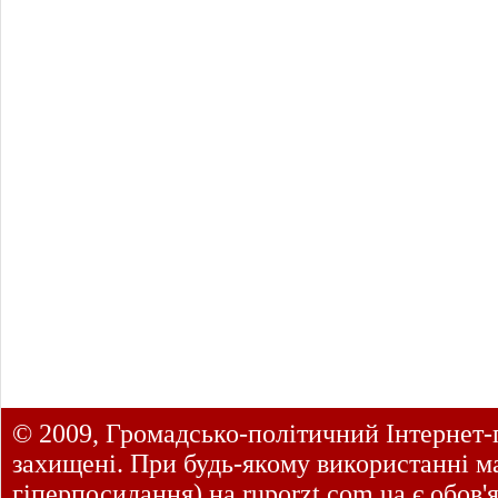
© 2009, Громадсько-політичний Інтернет-
захищені. При будь-якому використанні ма
гіперпосилання) на
ruporzt.com.ua
є обов'