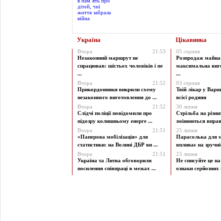
Україна
Цікавинка
Вчора
21:53
05 серпня
Незаконний маршрут не
Розпродаж майна 
спрацював: шістьох чоловіків і пе
максимальна виг
...
...
Вчора
21:52
03 серпня
Прикордонники викрили схему
Твій лікар у Варш
незаконного виготовлення до ...
всієї родини
Вчора
21:52
30 липня
Слідчі поліції повідомили про
Стрільба на різни
підозру колишньому енерге ...
змінюються вправи
Вчора
21:51
25 липня
«Паперова мобілізація» для
Парасолька для м
статистики: на Волині ДБР ви ...
впливає на зручніст
Вчора
21:51
23 липня
Україна та Литва обговорили
Не списуйте це на
посилення співпраці в межах ...
ознаки серйозних 