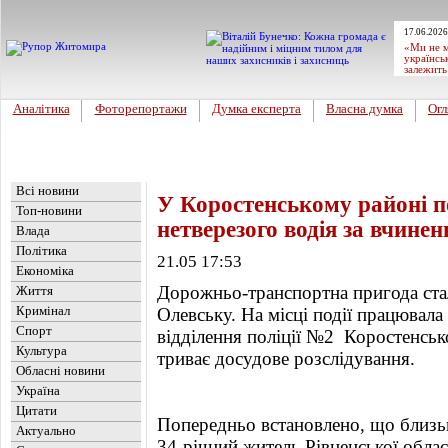
17.06.2026
«Ми не м
українсь
залежить
Аналітика
Фоторепортажи
Думка експерта
Власна думка
Огл
Головна
Новини
»
Життя
Всі новини
У Коростенському районі п
Топ-новини
нетверезого водія за вчине
Влада
Політика
21.05 17:53
Економіка
Дорожньо-транспортна пригода стала
Життя
Кримінал
Олевську. На місці події працювала
Спорт
відділення поліції №2 Коростенсько
Культура
триває досудове розслідування.
Обласні новини
Україна
Цитати
Попередньо встановлено, що близьк
Актуально
34-річний житель Рівненської облас