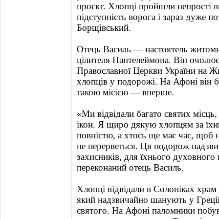
проєкт. Хлопці пройшли непрості в
підступність ворога і зараз дуже 
Борщівський.
Отець Василь — настоятель житоми
цілителя Пантелеймона. Він очолю
Православної Церкви України на 
хлопців у подорожі. На Афоні він б
такою місією — вперше.
«Ми відвідали багато святих місць
ікон. Я щиро дякую хлопцям за їхн
повністю, а хтось ще має час, щоб 
не перерветься. Ця подорож надзв
захисників, для їхнього духовного
переконаний отець Василь.
Хлопці відвідали в Солоніках храм
який надзвичайно шанують у Греції
святого. На Афоні паломники побув