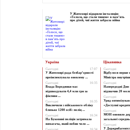
Фоторепортаж
У Житомирі відкрили інсталяцію
«Голоси, що стали тишею» в пам’ять
про дітей, чиї життя забрала війна
Україна
Цікавинка
Сьогодні
17:07
Сьогодні
У Житомирі рада безбар’єрності
Відбулося перше 
проінспектувала оновлену ...
Міністра внутрішні
Сьогодні
16:35
Сьогодні
Влада Бородянки має
Напередодні Дня 
відшкодувати 4,4 млн грн за
відзначив 20 моло
фіктивн ...
Сьогодні
Уряд оптимізува
Сьогодні
16:35
Виключили з військового обліку
«Доступні кредити 
близько 1200 осіб: поліц ...
Сьогодні
МОН оновило дер
Сьогодні
16:34
На Буковині поліція затримала
загальної середньої
вимагача, який побив чоло ...
Сьогодні
У Держрибагентст
Сьогодні
16:34