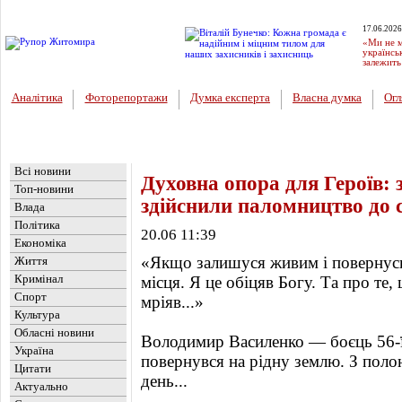
17.06.2026
«Ми не м
українсь
залежить
Аналітика
Фоторепортажи
Думка експерта
Власна думка
Огл
Головна
Новини
»
Життя
Всі новини
Духовна опора для Героїв:
Топ-новини
здійснили паломництво до 
Влада
Політика
20.06 11:39
Економіка
«Якщо залишуся живим і повернусь 
Життя
Кримінал
місця. Я це обіцяв Богу. Та про те,
Спорт
мріяв...»
Культура
Обласні новини
Володимир Василенко — боєць 56-ї
Україна
повернувся на рідну землю. З полону
Цитати
день...
Актуально