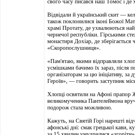
свого часу писався наш Томос і де
Відвідали й український скит — ке
також поклонилися іконі Божої Мат
храмі Протату, де ухвалюються най
чернечої республіки. Гірськими ст
монастиря Дохіар, де зберігається 
«Скоропослушниця».
«Пам'ятаю, якими відправляли хлоп
усмішками бачимо їх зараз, після 
організаторам за цю ініціативу, за
Героїв», — говорить заступник міс
Хлопці освятили на Афоні прапор Ж
великомученика Пантелеймона вруч
подорож стала можливою.
Кажуть, на Святій Горі нарешті ві
афонські дні: смак грецької кави, ку
за 15 хвилин умудрилися «згоріти» 