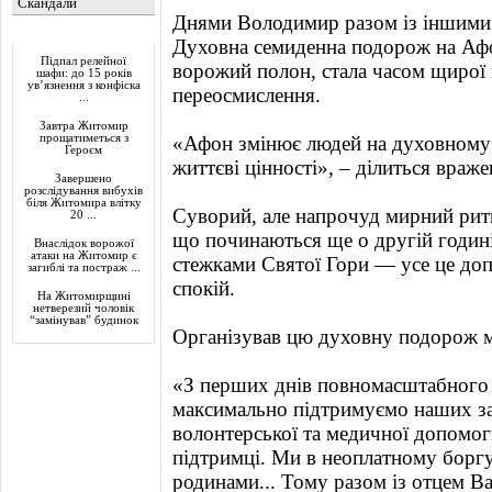
Скандали
Днями Володимир разом із іншими 
Актуально
Духовна семиденна подорож на Афо
Підпал релейної
ворожий полон, стала часом щирої 
шафи: до 15 років
ув’язнення з конфіска
переосмислення.
...
Завтра Житомир
прощатиметься з
«Афон змінює людей на духовному 
Героєм
життєві цінності», – ділиться вра
Завершено
розслідування вибухів
біля Житомира влітку
Суворий, але напрочуд мирний ритм
20 ...
що починаються ще о другій годині
Внаслідок ворожої
атаки на Житомир є
стежками Святої Гори — усе це до
загиблі та постраж ...
спокій.
На Житомирщині
нетверезий чоловік
“замінував” будинок
Організував цю духовну подорож м
«З перших днів повномасштабного
максимально підтримуємо наших за
волонтерської та медичної допомоги
підтримці. Ми в неоплатному боргу
родинами... Тому разом із отцем В