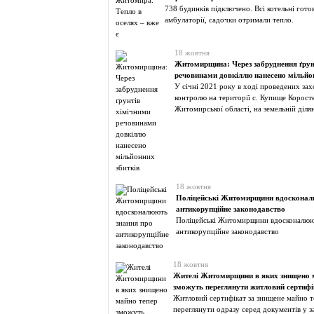
738 будинків підключено. Всі котельні готов
амбулаторії, садочки отримали тепло.
18 жовтня
Житомирщина: Через забруднення ґрун
речовинами довкіллю нанесено мільйо
У січні 2021 року в ході проведених за
контролю на території с. Купище Корост
Житомирської області, на земельній діля
18 жовтня
Поліцейські Житомирщини вдосконал
антикорупційне законодавство
Поліцейські Житомирщини вдосконалюю
антикорупційне законодавство
18 жовтня
Жителі Житомирщини в яких знищено 
зможуть переглянути житловий сертифік
Житловий сертифікат за знищене майно 
переглянути одразу серед документів у з