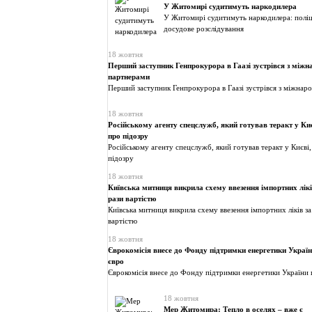
У Житомирі судитимуть наркодилера
У Житомирі судитимуть наркодилера: поліц
досудове розслідування
18 жовтня
Перший заступник Генпрокурора в Гаазі зустрівся з між
партнерами
Перший заступник Генпрокурора в Гаазі зустрівся з міжна
18 жовтня
Російському агенту спецслужб, який готував теракт у Ки
про підозру
Російському агенту спецслужб, який готував теракт у Києві
підозру
18 жовтня
Київська митниця викрила схему ввезення імпортних лікі
рази вартістю
Київська митниця викрила схему ввезення імпортних ліків з
вартістю
18 жовтня
Єврокомісія внесе до Фонду підтримки енергетики Украї
євро
Єврокомісія внесе до Фонду підтримки енергетики України 
18 жовтня
Мер Житомира: Тепло в оселях – вже є