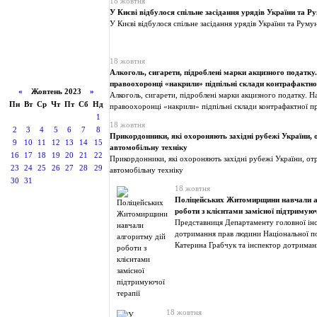
18 жовтня
У Києві відбулося спільне засідання урядів України та Ру
У Києві відбулося спільне засідання урядів України та Румун
18 жовтня
Алкоголь, сигарети, підроблені марки акцизного податку
правоохоронці «накрили» підпільні склади контрафактної
«
Жовтень 2023
»
Алкоголь, сигарети, підроблені марки акцизного податку. Н
Пн
Вт
Ср
Чт
Пт
Сб
Нд
правоохоронці «накрили» підпільні склади контрафактної п
1
18 жовтня
2
3
4
5
6
7
8
Прикордонники, які охороняють західні рубежі України,
9
10
11
12
13
14
15
автомобільну техніку
16
17
18
19
20
21
22
Прикордонники, які охороняють західні рубежі України, от
23
24
25
26
27
28
29
автомобільну техніку
30
31
18 жовтня
Поліцейських Житомирщини навчали а
роботи з клієнтами замісної підтримуюч
Представниця Департаменту головної інс
дотримання прав людини Національної по
Катерина Грабчук та інспектор дотриман
18 жовтня