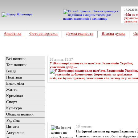
17.06.2026
«Ми не м
українськ
залежить
Аналітика
Фоторепортажи
Думка експерта
Власна думка
Ог
Головна
Топ-новина
Всі новини
28 липня, 13:37
У Житомирі вшанували пам’ять Захисників України,
Топ-новини
учасників добр ...
Влада
Політика
Економіка
Життя
Кримінал
Спорт
Культура
Обласні новини
Новини
» Матеріали за 18.10.2023
Україна
Цитати
18 жовтня
На фронті загинув ще один Захисник 
Актуально
Схиляємо голови в скорботі та віддаємо