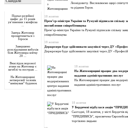
Скандали
Леонідовичу. Висловлюємо щирі співчутт
та рідним Героя.
Актуально
Підпал релейної
18 жовтня
шафи: до 15 років
Прем’єр-міністри України та Румунії підписали спільну 
ув’язнення з конфіска
...
поглиблення співробітництва
Прем’єр-міністри України та Румунії підписали спільну зая
Завтра Житомир
співробітництва
прощатиметься з
Героєм
18 жовтня
Завершено
Держрезерв буде здійснювати закупівлі через ДУ «Професі
розслідування вибухів
Держрезерв буде здійснювати закупівлі через ДУ «Професійн
біля Житомира влітку
20 ...
Внаслідок ворожої
18 жовтня
атаки на Житомир є
загиблі та постраж ...
На Житомирщині працює два модерн
надання адміністративних послуг
На Житомирщині
На Житомирщині працює два модерні
нетверезий чоловік
“замінував” будинок
надання адміністративних послуг
18 жовтня
У Бердичеві відбулася акція “ПРИД
Сьогодні, 18 жовтня, у місті Бердичів ві
“ПРИДИВИСЬ”, присвячена Європейськ
торгівлею людьми