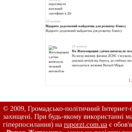
18 жовтня
Відкрито додатковий майданчик для розвитку бізнесу
Відкрито додатковий майданчик для розвитку бізнесу
18 жовтня
На Житомирщині з річки витягнули лег
На місці виклику фахівці ДСНС з’ясували,
декілька метрів від берега, де глибина сяг
знаходиться легковик Renault Mégan
1
© 2009, Громадсько-політичний Інтернет-
захищені. При будь-якому використанні ма
гіперпосилання) на
ruporzt.com.ua
є обов'