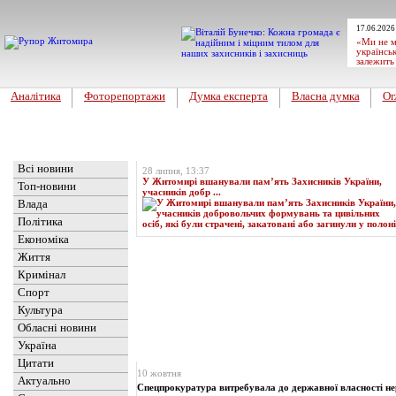
17.06.2026
«Ми не м
українськ
залежить
Аналітика
Фоторепортажи
Думка експерта
Власна думка
Ог
Головна
Топ-новина
Всі новини
28 липня, 13:37
У Житомирі вшанували пам’ять Захисників України,
Топ-новини
учасників добр ...
Влада
Політика
Економіка
Життя
Кримінал
Спорт
Культура
Обласні новини
Україна
Новини
» Матеріали за 10.10.2023
Цитати
10 жовтня
Актуально
Спецпрокуратура витребувала до державної власності не