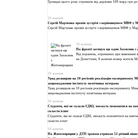
Громади цього року отримали від держави 109 млрд грн до
10 жовтня
Сергій Марченко провів зустрічі з керівництвом МВФ у 
Сергій Марченко провів зустрічі з керівництвом МВФ у Ма
10 жовтня
На фронті загинув ще один Захисник 
Від поранень, отриманих при виконанні в
на Донеччині, 8 жовтня помер житель М
10 жовтня
Уряд розширив на 10 регіонів реалізацію експерименту Мі
запровадження інституту помічника ветерана
Уряд розширив на 10 регіонів реалізацію експерименту Мінв
запровадження інституту помічника ветерана
10 жовтня
Студенти, які не склали ЄДКІ, зможуть поновитися на на
скласти іспит
Студенти, які не склали ЄДКІ, зможуть поновитися на навча
скласти іспит
10 жовтня
На Житомирщині у ДТП травми отримав 52-річний пішо