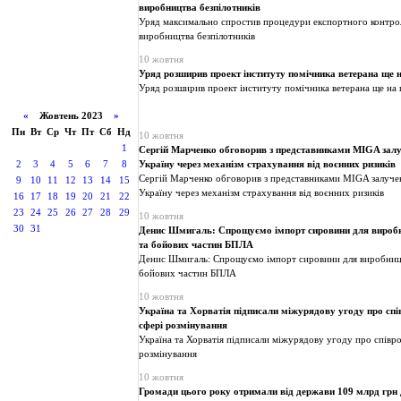
виробництва безпілотників
Уряд максимально спростив процедури експортного контро
виробництва безпілотників
10 жовтня
Уряд розширив проект інституту помічника ветерана ще н
Уряд розширив проект інституту помічника ветерана ще на ш
«
Жовтень 2023
»
Пн
Вт
Ср
Чт
Пт
Сб
Нд
10 жовтня
1
Сергій Марченко обговорив з представниками MIGA залуч
2
3
4
5
6
7
8
Україну через механізм страхування від воєнних ризиків
Сергій Марченко обговорив з представниками MIGA залучен
9
10
11
12
13
14
15
Україну через механізм страхування від воєнних ризиків
16
17
18
19
20
21
22
23
24
25
26
27
28
29
10 жовтня
30
31
Денис Шмигаль: Спрощуємо імпорт сировини для виробн
та бойових частин БПЛА
Денис Шмигаль: Спрощуємо імпорт сировини для виробницт
бойових частин БПЛА
10 жовтня
Україна та Хорватія підписали міжурядову угоду про спі
сфері розмінування
Україна та Хорватія підписали міжурядову угоду про співро
розмінування
10 жовтня
Громади цього року отримали від держави 109 млрд грн 