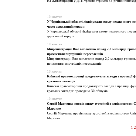
На Житомирщині у ДТП травми отримав 52-річний пішохід
10 жовтня
У Чернівецькій області ліквідували схему незаконного п
через державний кордон
У Чернівецькій області ліквідували схему незаконного переп
державний кордон
10 жовтня
Мінреінтеграції: Вже виплачено понад 2,2 мільярда грив
прихистили внутрішніх переселенців
Мінреінтеграції: Вже виплачено понад 2,2 мільярда гривень
прихистили внутрішніх переселенців
10 жовтня
Київські правоохоронці продовжують заходи з протидії 
гральних закладів
Київські правоохоронці продовжують заходи з протидії фу
гральних закладів: проведено 30 обшуків
10 жовтня
Сергій Марченко провів низку зустрічей з керівництвом С
Марокко
Сергій Марченко провів низку зустрічей з керівництвом Сві
Марокко
1
2