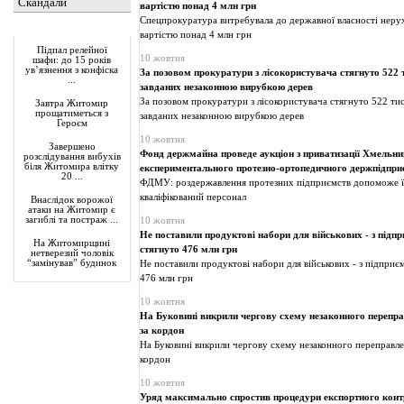
Скандали
вартістю понад 4 млн грн
Спецпрокуратура витребувала до державної власності нерух
Актуально
вартістю понад 4 млн грн
Підпал релейної
10 жовтня
шафи: до 15 років
ув’язнення з конфіска
За позовом прокуратури з лісокористувача стягнуто 522 т
...
завданих незаконною вирубкою дерев
За позовом прокуратури з лісокористувача стягнуто 522 тис
Завтра Житомир
прощатиметься з
завданих незаконною вирубкою дерев
Героєм
10 жовтня
Завершено
Фонд держмайна проведе аукціон з приватизації Хмельн
розслідування вибухів
біля Житомира влітку
експериментального протезно-ортопедичного держпідпри
20 ...
ФДМУ: роздержавлення протезних підприємств допоможе ї
кваліфікований персонал
Внаслідок ворожої
атаки на Житомир є
загиблі та постраж ...
10 жовтня
Не поставили продуктові набори для військових - з підп
На Житомирщині
стягнуто 476 млн грн
нетверезий чоловік
“замінував” будинок
Не поставили продуктові набори для військових - з підприє
476 млн грн
10 жовтня
На Буковині викрили чергову схему незаконного перепра
за кордон
На Буковині викрили чергову схему незаконного переправле
кордон
10 жовтня
Уряд максимально спростив процедури експортного конт